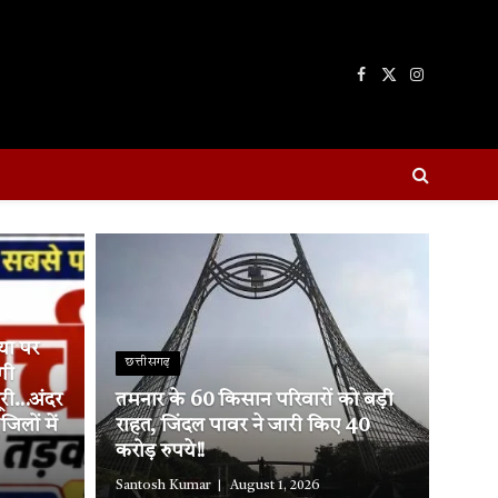
Facebook
X
Instagram
(Twitter)
्या पर
छत्तीसगढ़
गी
ूरी…अंदर
तमनार के 60 किसान परिवारों को बड़ी
लों में
राहत, जिंदल पावर ने जारी किए 40
करोड़ रुपये!!
Santosh Kumar
August 1, 2026