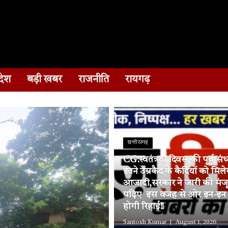
देश
बड़ी खबर
राजनीति
रायगढ़
छत्तीसगढ़
CG:स्वतंत्रता दिवस की पूर्व संध
इतने उम्रकैद के कैदियों को मिले
आजादी,सरकार ने जारी की मंज
पढ़िए इस वजह से ओर इन-इन जि
होगी रिहाई!!
Santosh Kumar
August 1, 2026