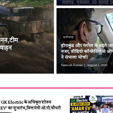
छत्तीसगढ़
्खनन,टीम
हीराकुंड और गंगरेल के बढ़ते ज
 वाहन
नजर, वीडियो कॉन्फ्रेंसिंग से 
ने संभाला मोर्चा!
Santosh Kumar
August 1, 2026
ें GK Electric के अधिकृत शोरूम
’ का शुभारंभ,वित्त मंत्री ओ.पी.चौधरी