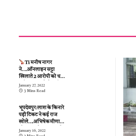
Ti मनीष नागर
ने….ऑनलाइन सट्टा
खिलाते 2 आरोपी को धर
दबोचा….कब्जे से ढाई
January 27, 2022
लाख के हिसाब-किताब
3 Mins Read
जब्त….देखें वीडियो
भूपदेवपुर:लाश के किनारे
पड़ी टिकट ने कई राज
खोले….अभिषेक मीणा
की पुलिस ने…महिला की
January 16, 2022
शिनाख्ती कर ली.….अब