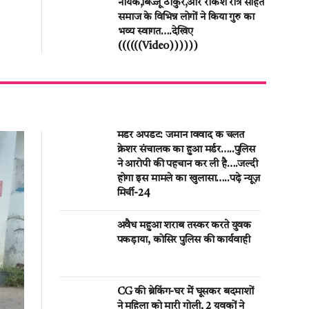
नायक,बिज्जू ठाकुर,और राकेश रात्रे सहित
समाज के विभिन्न लोगों ने किया गुरु का
भव्य स्वागत….देखिए
((((((Video))))))
मर्डर अपडेट: जमीन विवाद के चलते
क्रेशर संचालक का हुआ मर्डर…..पुलिस
ने आरोपी की पहचान कर ली है….जल्दी
होगा इस मामले का खुलासा…..पढ़े न्यूज़
मिर्ची-24
अवैध महुआ शराब तस्कर करते युवक
पकड़ाया, कोसिर पुलिस की कार्यवाही
CG की ब्रेकिंग-घर मेें घूसकर बदमाशों
ने महिला को मारी गोली, 2 युवकों ने