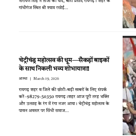
नारायण सिंह ने ताजा की यादें, बांटा प्रसाद रायगढ़। शहर के
गांधीगंज स्थित श्री श्याम रसोई…
चेट्रीचंड्र महोत्सव की धूम—सैकड़ों बाइकों
के साथ निकली भव्य शोभायात्रा!!
आस्था
March 19, 2026
रायगढ़ शहर व जिले की छोटी-बड़ी खबरों के लिए संपर्क
करें~98279-50350 रायगढ़।शहर आज पूरी तरह भक्ति
और उत्साह के रंग में रंगा नजर आया। चेट्रीचंड्र महोत्सव के
पावन अवसर पर सिंधी समाज…