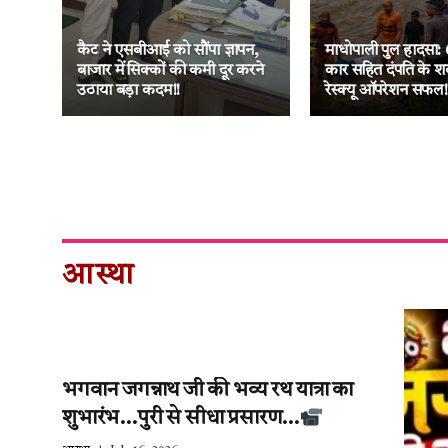
ा
नक
कैट ने एसबीआई को सौंपा ज्ञापन,
माधोपाली पुल हादसा: 
 की
बाजार में सिक्कों की कमी दूर करने
कार सहित दंपति के श
उठाया बड़ा कदम!!
रेस्क्यू ऑपरेशन सफल!
आस्था
भगवान जगन्नाथ जी की भव्य रथ यात्रा का
शुभारंभ…पुरी से सीधा प्रसारण…