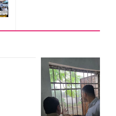
ुलाई को रायगढ़ के
िलों की धड़कन..एक
वाईत