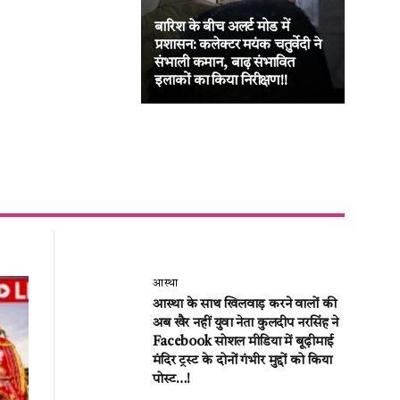
बारिश के बीच अलर्ट मोड में
जनद
प्रशासन: कलेक्टर मयंक चतुर्वेदी ने
का ब
संभाली कमान, बाढ़ संभावित
लीट
इलाकों का किया निरीक्षण!!
की अ
आस्था
आस्था के साथ खिलवाड़ करने वालों की
अब खैर नहीं युवा नेता कुलदीप नरसिंह ने
Facebook सोशल मीडिया में बूढ़ीमाई
मंदिर ट्रस्ट के दोनों गंभीर मुद्दों को किया
पोस्ट…!