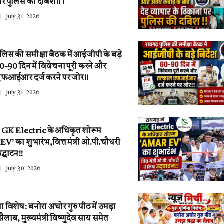
पर पुलिस की दबिश!!।
July 31, 2026
ुलिस की समीक्षा बैठक में आईजीपी के बड़े
 60-90 दिन में विवेचना पूरी करने और
एफआईआर दर्ज करने पर जोर!!
July 31, 2026
ें GK Electric के अधिकृत शोरूम
’ का शुभारंभ,वित्त मंत्री ओ.पी.चौधरी
द्घाटन!!
July 30, 2026
णिमा विशेष: बनोरा अघोर गुरु पीठ में उमड़ा
ा सैलाब, मुख्यमंत्री विष्णुदेव साय समेत