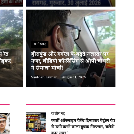
छत्तीसगढ़
 रेत
हीराकुंड और गंगरेल के बढ़ते जलस्तर पर
ोड़कर
नजर, वीडियो कॉन्फ्रेंसिंग से ओपी चौधरी
ने संभाला मोर्चा!
Santosh Kumar
August 1, 2026
छत्तीसगढ़
फर्जी ऑनलाइन पेमेंट दिखाकर पेट्रोल पंप
से ठगी करने वाला युवक गिरफ्तार, बलेनो
कार जब्त!