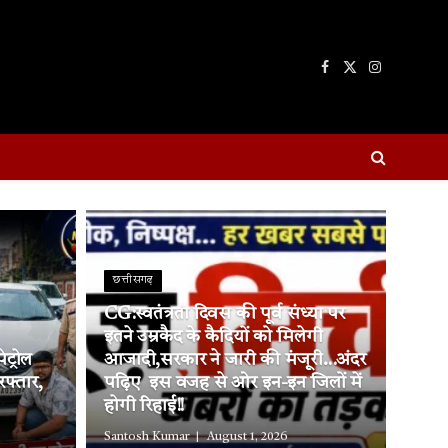
Facebook
X
Instagram
(Twitter)
छत्तीसगढ़
CG:स्वतंत्रता दिवस की पूर्व संध्या पर
इतने उम्रकैद के कैदियों को मिलेगी
ट्रोल
आजादी,सरकार ने जारी की मंजूरी…अंदर
रफ्तार,
पढ़िए इस वजह से ओर इन-इन जिलों में
होगी रिहाई!!
Santosh Kumar
August 1, 2026