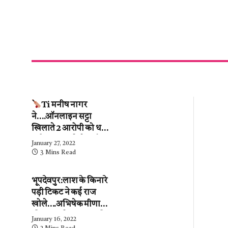
Ti मनीष नागर
ने….ऑनलाइन सट्टा
खिलाते 2 आरोपी को धर
दबोचा….कब्जे से ढाई
January 27, 2022
लाख के हिसाब-किताब
3 Mins Read
जब्त….देखें वीडियो
भूपदेवपुर:लाश के किनारे
पड़ी टिकट ने कई राज
खोले….अभिषेक मीणा
की पुलिस ने…महिला की
January 16, 2022
शिनाख्ती कर ली.….अब