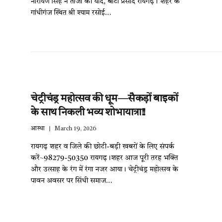
नारायण सिंह ने ताजा की यादें, बांटा प्रसाद रायगढ़। शहर के
गांधीगंज स्थित श्री श्याम रसोई…
चेट्रीचंड्र महोत्सव की धूम—सैकड़ों बाइकों
के साथ निकली भव्य शोभायात्रा!!
आस्था
March 19, 2026
रायगढ़ शहर व जिले की छोटी-बड़ी खबरों के लिए संपर्क
करें~98279-50350 रायगढ़।शहर आज पूरी तरह भक्ति
और उत्साह के रंग में रंगा नजर आया। चेट्रीचंड्र महोत्सव के
पावन अवसर पर सिंधी समाज…