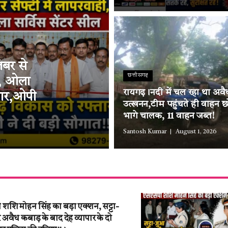
ंबर से
छत्तीसगढ़
ी, ओला
रायगढ़।नदी में चल रहा था अवैध
्तार,ओपी
उत्खनन,टीम पहुंचते ही वाहन छ
भागे चालक, 11 वाहन जब्त!
Santosh Kumar
August 1, 2026
शि मोहन सिंह का बड़ा एक्शन, सट्टा-
वैध कबाड़ के बाद देह व्यापार के दो