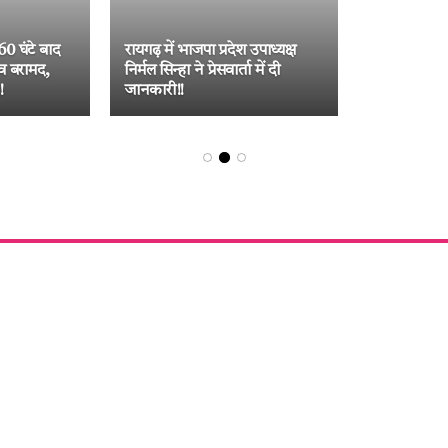
विकास के पक्
ढ़-कोरबा
ग्रामीण, अदा
ड़ पर छाल
राम मंदिर में कथित चोरी को लेकर
1600 मेगावा
 33 जुआरी
कांग्रेस का केंद्र सरकार पर तीखा
परियोजना को
हमला!!
जनसमर्थन!!