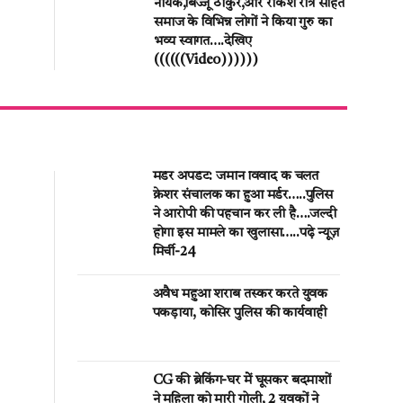
नायक,बिज्जू ठाकुर,और राकेश रात्रे सहित
समाज के विभिन्न लोगों ने किया गुरु का
भव्य स्वागत….देखिए
((((((Video))))))
मर्डर अपडेट: जमीन विवाद के चलते
क्रेशर संचालक का हुआ मर्डर…..पुलिस
ने आरोपी की पहचान कर ली है….जल्दी
होगा इस मामले का खुलासा…..पढ़े न्यूज़
मिर्ची-24
अवैध महुआ शराब तस्कर करते युवक
पकड़ाया, कोसिर पुलिस की कार्यवाही
CG की ब्रेकिंग-घर मेें घूसकर बदमाशों
ने महिला को मारी गोली, 2 युवकों ने