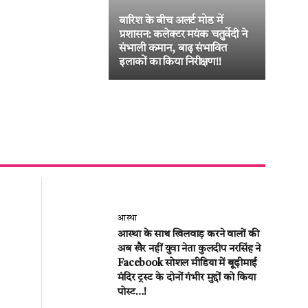
ष में एकजुट हुए
णी पावर लिमिटेड के
ट Phase-III विस्तार
श्याम टॉकीज रोड पर निगम की बड़ी
 मिला ऐतिहासिक
कार्रवाई: सड़क घेरने वाले 14
दुकानदारों पर चला”जुर्माने का डंडा!!
आस्था
आस्था के साथ खिलवाड़ करने वालों की
अब खैर नहीं युवा नेता कुलदीप नरसिंह ने
Facebook सोशल मीडिया में बूढ़ीमाई
मंदिर ट्रस्ट के दोनों गंभीर मुद्दों को किया
पोस्ट…!