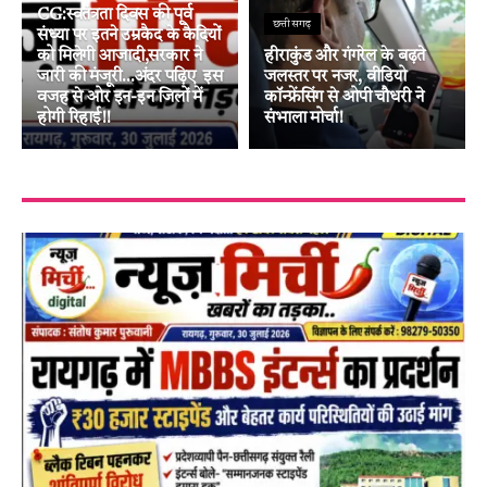
CG:स्वतंत्रता दिवस की पूर्व
छत्तीसगढ़
संध्या पर इतने उम्रकैद के कैदियों
को मिलेगी आजादी,सरकार ने
हीराकुंड और गंगरेल के बढ़ते
जारी की मंजूरी…अंदर पढ़िए इस
जलस्तर पर नजर, वीडियो
वजह से ओर इन-इन जिलों में
कॉन्फ्रेंसिंग से ओपी चौधरी ने
होगी रिहाई!!
संभाला मोर्चा!