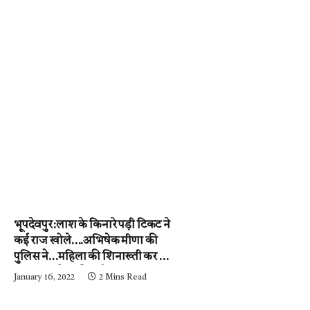
भूपदेवपुर:लाश के किनारे पड़ी टिकट ने
कई राज खोले….अभिषेक मीणा की
पुलिस ने…महिला की शिनाख्ती कर ली.
….अब आरोपी की गर्दन तक जल्द ही
January 16, 2022
2 Mins Read
पहुंचेगी…..पढ़ें न्यूज़ मिर्ची-24