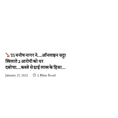
Ti मनीष नागर ने….ऑनलाइन सट्टा
खिलाते 2 आरोपी को धर
दबोचा….कब्जे से ढाई लाख के हिसाब-
किताब जब्त….देखें वीडियो
January 27, 2022
3 Mins Read