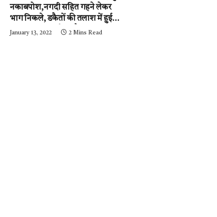
नकाबपोश,नगदी सहित गहने लेकर
भाग निकले, डकैतों की तलाश में हुई
नाकाबंदी…..आईजी और
January 13, 2022
2 Mins Read
एसपी….घटनास्थल पर….पढ़ें न्यूज़
मिर्ची-24