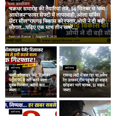
छत्तीसगढ़
चक्रधर समारोह की तैयारियां तेज, 14 सितंबर से भव्य
आयोजन”फायर सेफ्टी में लापरवाही, ओला सर्विस
सेंटर सील”रायगढ़ विकास को रफ्तार,ओपी ने दी बड़ी
सौगात…पढ़िए एक साथ तीन खबरें…
Santosh Kumar
August 8, 2026
छत्तीसगढ़
छत्तीसगढ़
फर्जी ऑनलाइन पेमेंट दिखाकर
रायगढ़।नदी में चल रहा था अवैध
पेट्रोल पंप से ठगी करने वाला
रेत उत्खनन,टीम पहुंचते ही वाहन
युवक गिरफ्तार, बलेनो कार
छोड़कर भागे चालक, 11 वाहन
जब्त!
जब्त!
छत्तीसगढ़