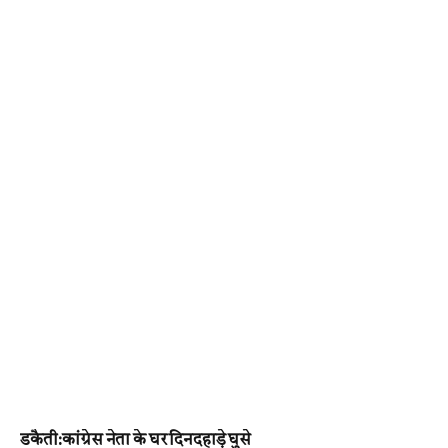
डकैती:कांग्रेस नेता के घर दिनदहाड़े घुसे