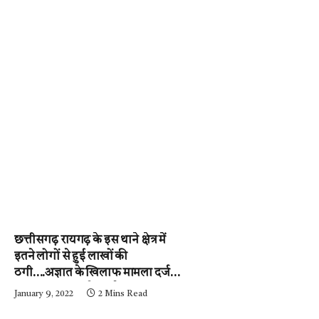
छत्तीसगढ़ रायगढ़ के इस थाने क्षेत्र में
इतने लोगों से हुई लाखों की
ठगी….अज्ञात के खिलाफ मामला दर्ज,
पुलिस जुटी जांच में….पढ़े न्यूज़
January 9, 2022
2 Mins Read
मिर्ची-24