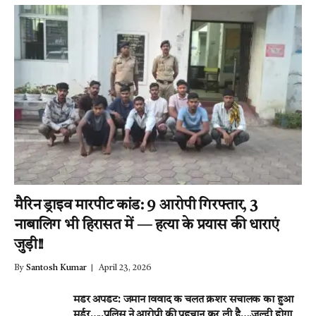
मैरिन ड्राइव मारपीट कांड: 9 आरोपी गिरफ्तार, 3
नाबालिग भी हिरासत में — हत्या के प्रयास की धाराएं
जुड़ी!!
By
Santosh Kumar
April 23, 2026
मर्डर अपडेट: जमीन विवाद के चलते क्रेशर संचालक का हुआ
मर्डर…..पुलिस ने आरोपी की पहचान कर ली है….जल्दी होगा