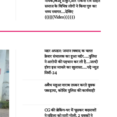
नायक,बिज्जू ठाकुर,और राकेश रात्रे सहित
समाज के विभिन्न लोगों ने किया गुरु का
भव्य स्वागत….देखिए
((((((Video))))))
मर्डर अपडेट: जमीन विवाद के चलते
क्रेशर संचालक का हुआ मर्डर…..पुलिस
ने आरोपी की पहचान कर ली है….जल्दी
होगा इस मामले का खुलासा…..पढ़े न्यूज़
मिर्ची-24
अवैध महुआ शराब तस्कर करते युवक
पकड़ाया, कोसिर पुलिस की कार्यवाही
CG की ब्रेकिंग-घर मेें घूसकर बदमाशों
ने महिला को मारी गोली, 2 युवकों ने