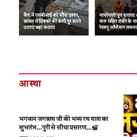
ा
नक
कैट ने एसबीआई को सौंपा ज्ञापन,
माधोपाली पुल हादसा: 
 की
बाजार में सिक्कों की कमी दूर करने
कार सहित दंपति के श
उठाया बड़ा कदम!!
रेस्क्यू ऑपरेशन सफल!
आस्था
भगवान जगन्नाथ जी की भव्य रथ यात्रा का
शुभारंभ…पुरी से सीधा प्रसारण…