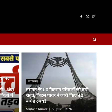
Facebook
X
Instagram
(Twitter)
्या पर
छत्तीसगढ़
गी
ूरी…अंदर
तमनार के 60 किसान परिवारों को बड़ी
लों में
राहत, जिंदल पावर ने जारी किए 40
करोड़ रुपये!!
Santosh Kumar
August 1, 2026