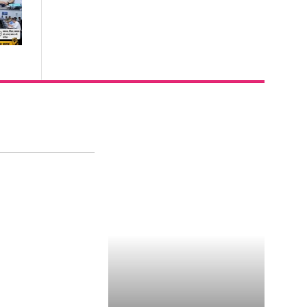
ुलाई को रायगढ़ के
िलों की धड़कन..एक
वाईत