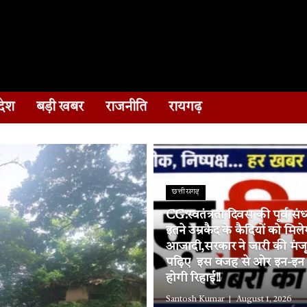
देश
बड़ी खबर
राजनीति
रायगढ़
छत्तीसगढ़
CG:स्वतंत्रता दिवस की पूर्व संध
इतने उम्रकैद के कैदियों को मिले
आजादी,सरकार ने जारी की मंज
पढ़िए इस वजह से ओर इन-इन जि
होगी रिहाई!!
Santosh Kumar
August 1, 2026