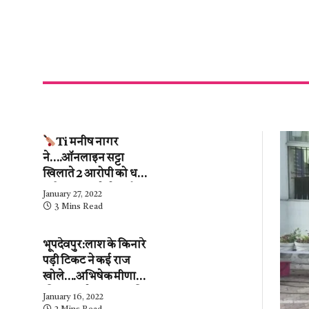
Ti मनीष नागर
ने….ऑनलाइन सट्टा
खिलाते 2 आरोपी को धर
दबोचा….कब्जे से ढाई
January 27, 2022
लाख के हिसाब-किताब
3 Mins Read
जब्त….देखें वीडियो
भूपदेवपुर:लाश के किनारे
पड़ी टिकट ने कई राज
खोले….अभिषेक मीणा
की पुलिस ने…महिला की
January 16, 2022
शिनाख्ती कर ली.….अब