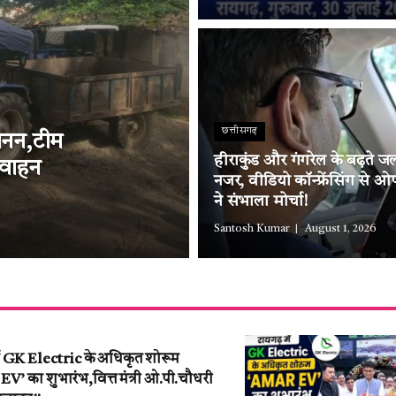
छत्तीसगढ़
्खनन,टीम
हीराकुंड और गंगरेल के बढ़ते ज
 वाहन
नजर, वीडियो कॉन्फ्रेंसिंग से 
ने संभाला मोर्चा!
Santosh Kumar
August 1, 2026
ें GK Electric के अधिकृत शोरूम
’ का शुभारंभ,वित्त मंत्री ओ.पी.चौधरी