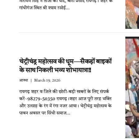
नारायण सिंह ने ताजा की यादें, बांटा प्रसाद रायगढ़। शहर के
गांधीगंज स्थित श्री श्याम रसोई…
चेट्रीचंड्र महोत्सव की धूम—सैकड़ों बाइकों
के साथ निकली भव्य शोभायात्रा!!
आस्था
March 19, 2026
रायगढ़ शहर व जिले की छोटी-बड़ी खबरों के लिए संपर्क
करें~98279-50350 रायगढ़।शहर आज पूरी तरह भक्ति
और उत्साह के रंग में रंगा नजर आया। चेट्रीचंड्र महोत्सव के
पावन अवसर पर सिंधी समाज…