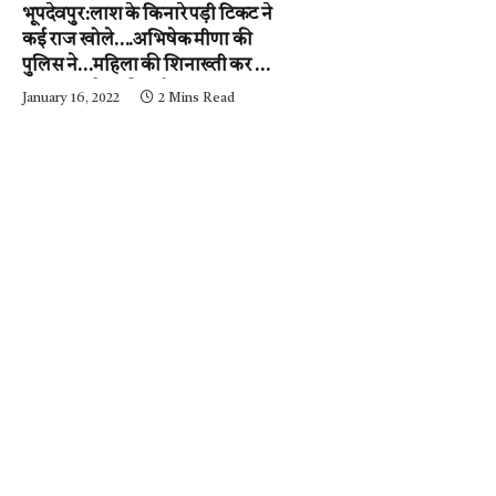
भूपदेवपुर:लाश के किनारे पड़ी टिकट ने
कई राज खोले….अभिषेक मीणा की
पुलिस ने…महिला की शिनाख्ती कर ली.
….अब आरोपी की गर्दन तक जल्द ही
January 16, 2022
2 Mins Read
पहुंचेगी…..पढ़ें न्यूज़ मिर्ची-24