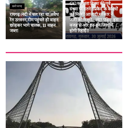
CG:स्वतंत्रता दिवस की पूर्व
छत्तीसगढ़
संध्या पर इतने उम्रकैद के कैदियों
रायगढ़।नदी में चल रहा था अवैध
को मिलेगी आजादी,सरकार ने
रेत उत्खनन,टीम पहुंचते ही वाहन
जारी की मंजूरी…अंदर पढ़िए इस
छोड़कर भागे चालक, 11 वाहन
वजह से ओर इन-इन जिलों में
जब्त!
होगी रिहाई!!