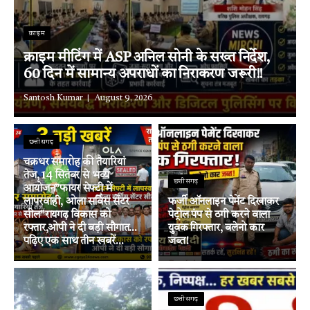
क्राइम
क्राइम मीटिंग में ASP अनिल सोनी के सख्त निर्देश,
60 दिन में सामान्य अपराधों का निराकरण जरूरी!!
Santosh Kumar
August 9, 2026
छत्तीसगढ़
चक्रधर समारोह की तैयारियां
तेज, 14 सितंबर से भव्य
छत्तीसगढ़
आयोजन”फायर सेफ्टी में
लापरवाही, ओला सर्विस सेंटर
फर्जी ऑनलाइन पेमेंट दिखाकर
सील”रायगढ़ विकास को
पेट्रोल पंप से ठगी करने वाला
रफ्तार,ओपी ने दी बड़ी सौगात…
युवक गिरफ्तार, बलेनो कार
पढ़िए एक साथ तीन खबरें…
जब्त!
छत्तीसगढ़