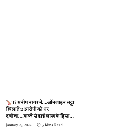
Ti मनीष नागर ने….ऑनलाइन सट्टा
खिलाते 2 आरोपी को धर
दबोचा….कब्जे से ढाई लाख के हिसाब-
किताब जब्त….देखें वीडियो
January 27, 2022
3 Mins Read