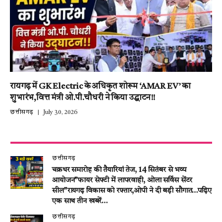
रायगढ़ में GK Electric के अधिकृत शोरूम ‘AMAR EV’ का
शुभारंभ,वित्त मंत्री ओ.पी.चौधरी ने किया उद्घाटन!!
छत्तीसगढ़
July 30, 2026
छत्तीसगढ़
चक्रधर समारोह की तैयारियां तेज, 14 सितंबर से भव्य
आयोजन”फायर सेफ्टी में लापरवाही, ओला सर्विस सेंटर
सील”रायगढ़ विकास को रफ्तार,ओपी ने दी बड़ी सौगात…पढ़िए
एक साथ तीन खबरें…
छत्तीसगढ़