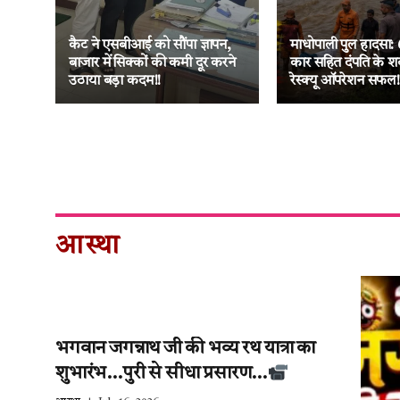
ा
नक
कैट ने एसबीआई को सौंपा ज्ञापन,
माधोपाली पुल हादसा: 
 की
बाजार में सिक्कों की कमी दूर करने
कार सहित दंपति के श
उठाया बड़ा कदम!!
रेस्क्यू ऑपरेशन सफल!
आस्था
भगवान जगन्नाथ जी की भव्य रथ यात्रा का
शुभारंभ…पुरी से सीधा प्रसारण…