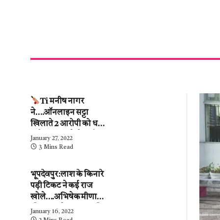
Ti मनीष नागर
ने….ऑनलाइन सट्टा
खिलाते 2 आरोपी को धर
दबोचा….कब्जे से ढाई
January 27, 2022
लाख के हिसाब-किताब
3 Mins Read
जब्त….देखें वीडियो
भूपदेवपुर:लाश के किनारे
पड़ी टिकट ने कई राज
खोले….अभिषेक मीणा
की पुलिस ने…महिला की
January 16, 2022
शिनाख्ती कर ली.….अब