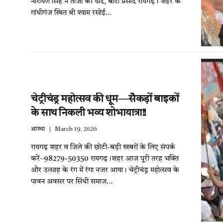
नारायण सिंह ने ताजा की यादें, बांटा प्रसाद रायगढ़। शहर के
गांधीगंज स्थित श्री श्याम रसोई…
चेट्रीचंड्र महोत्सव की धूम—सैकड़ों बाइकों
के साथ निकली भव्य शोभायात्रा!!
आस्था
March 19, 2026
रायगढ़ शहर व जिले की छोटी-बड़ी खबरों के लिए संपर्क
करें~98279-50350 रायगढ़।शहर आज पूरी तरह भक्ति
और उत्साह के रंग में रंगा नजर आया। चेट्रीचंड्र महोत्सव के
पावन अवसर पर सिंधी समाज…