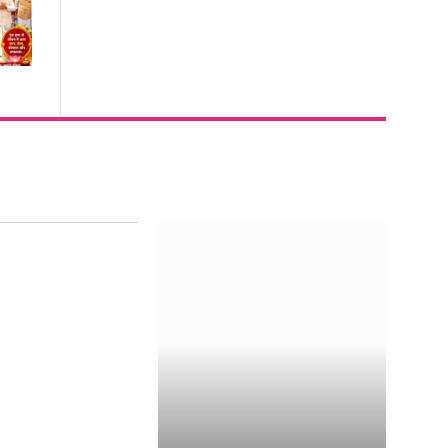
ुलाई को रायगढ़ के
िलों की धड़कन..एक
वाईत