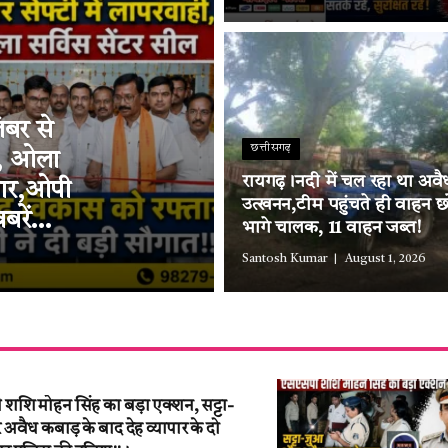
ंबर से
छत्तीसगढ़
ी, ओला
रायगढ़।नदी में चल रहा था अवैध
्तार,ओपी
उत्खनन,टीम पहुंचते ही वाहन छ
बरें…
भागे चालक, 11 वाहन जब्त!
Santosh Kumar
August 1, 2026
शि मोहन सिंह का बड़ा एक्शन, सट्टा-
वैध कबाड़ के बाद देह व्यापार के दो