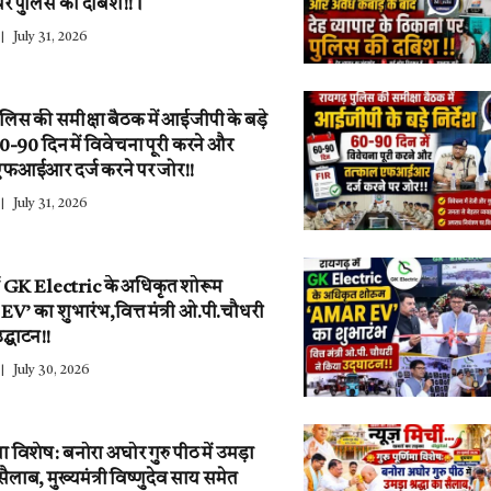
पर पुलिस की दबिश!!।
July 31, 2026
ुलिस की समीक्षा बैठक में आईजीपी के बड़े
 60-90 दिन में विवेचना पूरी करने और
एफआईआर दर्ज करने पर जोर!!
July 31, 2026
ें GK Electric के अधिकृत शोरूम
’ का शुभारंभ,वित्त मंत्री ओ.पी.चौधरी
द्घाटन!!
July 30, 2026
णिमा विशेष: बनोरा अघोर गुरु पीठ में उमड़ा
ा सैलाब, मुख्यमंत्री विष्णुदेव साय समेत