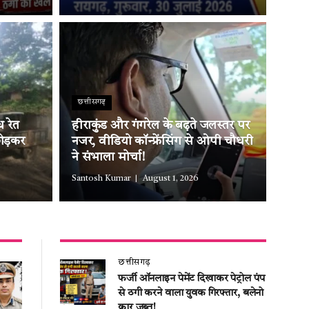
छत्तीसगढ़
 रेत
हीराकुंड और गंगरेल के बढ़ते जलस्तर पर
ोड़कर
नजर, वीडियो कॉन्फ्रेंसिंग से ओपी चौधरी
ने संभाला मोर्चा!
Santosh Kumar
August 1, 2026
छत्तीसगढ़
फर्जी ऑनलाइन पेमेंट दिखाकर पेट्रोल पंप
से ठगी करने वाला युवक गिरफ्तार, बलेनो
कार जब्त!