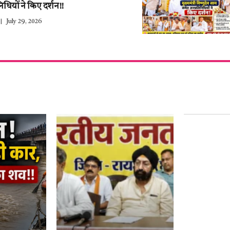
िधियों ने किए दर्शन!!
July 29, 2026
हर साल 27 ज
युवाओं के द
नाम–हेमंत थ