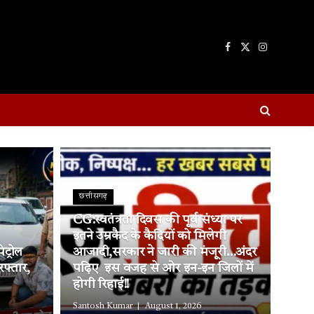
Facebook
X
Instagram
(Twitter)
छत्तीसगढ़
CG:स्वतंत्रता दिवस की पूर्व संध्या पर
इतने उम्रकैद के कैदियों को मिलेगी
ट्रोल
आजादी,सरकार ने जारी की मंजूरी…अंदर
रफ्तार,
पढ़िए इस वजह से ओर इन-इन जिलों में
होगी रिहाई!!
Santosh Kumar
August 1, 2026