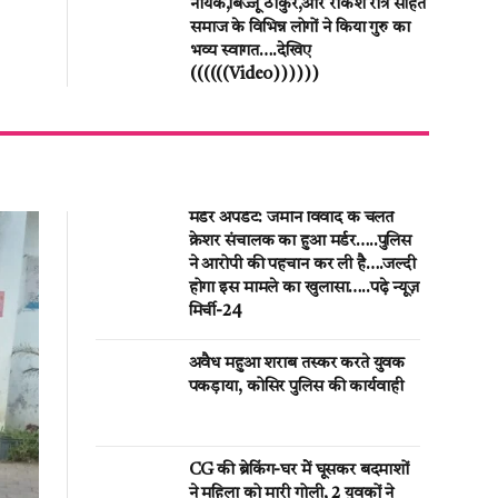
नायक,बिज्जू ठाकुर,और राकेश रात्रे सहित
समाज के विभिन्न लोगों ने किया गुरु का
भव्य स्वागत….देखिए
((((((Video))))))
मर्डर अपडेट: जमीन विवाद के चलते
क्रेशर संचालक का हुआ मर्डर…..पुलिस
ने आरोपी की पहचान कर ली है….जल्दी
होगा इस मामले का खुलासा…..पढ़े न्यूज़
मिर्ची-24
अवैध महुआ शराब तस्कर करते युवक
पकड़ाया, कोसिर पुलिस की कार्यवाही
CG की ब्रेकिंग-घर मेें घूसकर बदमाशों
ने महिला को मारी गोली, 2 युवकों ने