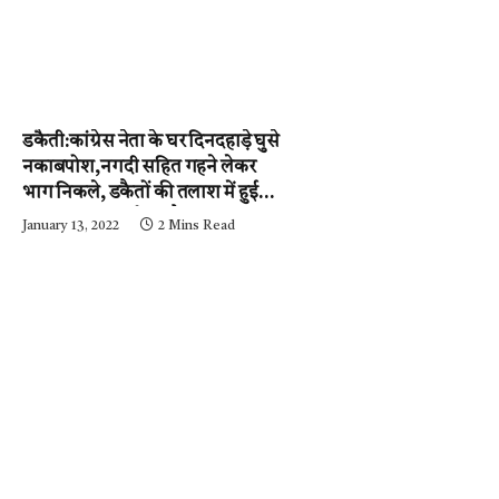
डकैती:कांग्रेस नेता के घर दिनदहाड़े घुसे
नकाबपोश,नगदी सहित गहने लेकर
भाग निकले, डकैतों की तलाश में हुई
नाकाबंदी…..आईजी और
January 13, 2022
2 Mins Read
एसपी….घटनास्थल पर….पढ़ें न्यूज़
मिर्ची-24