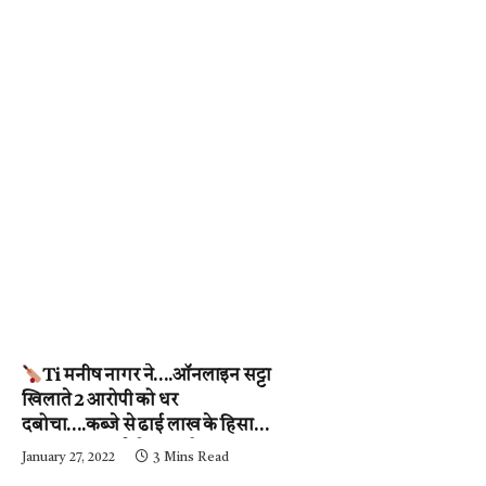
Ti मनीष नागर ने….ऑनलाइन सट्टा
खिलाते 2 आरोपी को धर
दबोचा….कब्जे से ढाई लाख के हिसाब-
किताब जब्त….देखें वीडियो
January 27, 2022
3 Mins Read