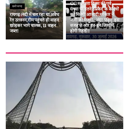
CG:स्वतंत्रता दिवस की पूर्व
छत्तीसगढ़
संध्या पर इतने उम्रकैद के कैदियों
रायगढ़।नदी में चल रहा था अवैध
को मिलेगी आजादी,सरकार ने
रेत उत्खनन,टीम पहुंचते ही वाहन
जारी की मंजूरी…अंदर पढ़िए इस
छोड़कर भागे चालक, 11 वाहन
वजह से ओर इन-इन जिलों में
जब्त!
होगी रिहाई!!