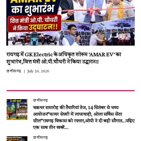
रायगढ़ में GK Electric के अधिकृत शोरूम ‘AMAR EV’ का
शुभारंभ,वित्त मंत्री ओ.पी.चौधरी ने किया उद्घाटन!!
छत्तीसगढ़
July 30, 2026
छत्तीसगढ़
चक्रधर समारोह की तैयारियां तेज, 14 सितंबर से भव्य
आयोजन”फायर सेफ्टी में लापरवाही, ओला सर्विस सेंटर
सील”रायगढ़ विकास को रफ्तार,ओपी ने दी बड़ी सौगात…पढ़िए
एक साथ तीन खबरें…
छत्तीसगढ़