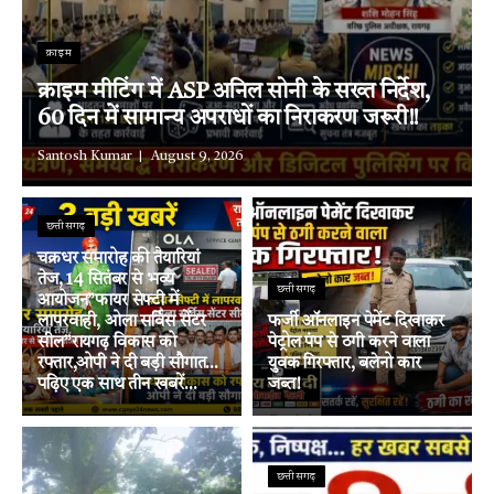
क्राइम
क्राइम मीटिंग में ASP अनिल सोनी के सख्त निर्देश,
60 दिन में सामान्य अपराधों का निराकरण जरूरी!!
Santosh Kumar
August 9, 2026
छत्तीसगढ़
चक्रधर समारोह की तैयारियां
तेज, 14 सितंबर से भव्य
छत्तीसगढ़
आयोजन”फायर सेफ्टी में
लापरवाही, ओला सर्विस सेंटर
फर्जी ऑनलाइन पेमेंट दिखाकर
सील”रायगढ़ विकास को
पेट्रोल पंप से ठगी करने वाला
रफ्तार,ओपी ने दी बड़ी सौगात…
युवक गिरफ्तार, बलेनो कार
पढ़िए एक साथ तीन खबरें…
जब्त!
छत्तीसगढ़