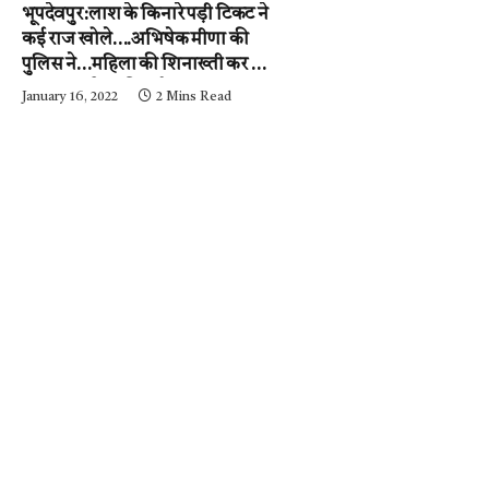
भूपदेवपुर:लाश के किनारे पड़ी टिकट ने
कई राज खोले….अभिषेक मीणा की
पुलिस ने…महिला की शिनाख्ती कर ली.
….अब आरोपी की गर्दन तक जल्द ही
January 16, 2022
2 Mins Read
पहुंचेगी…..पढ़ें न्यूज़ मिर्ची-24