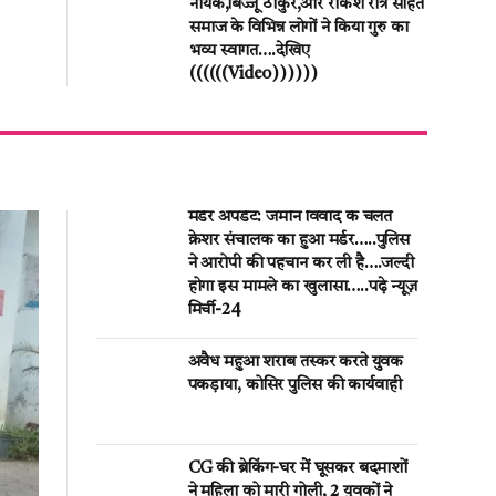
नायक,बिज्जू ठाकुर,और राकेश रात्रे सहित
समाज के विभिन्न लोगों ने किया गुरु का
भव्य स्वागत….देखिए
((((((Video))))))
मर्डर अपडेट: जमीन विवाद के चलते
क्रेशर संचालक का हुआ मर्डर…..पुलिस
ने आरोपी की पहचान कर ली है….जल्दी
होगा इस मामले का खुलासा…..पढ़े न्यूज़
मिर्ची-24
अवैध महुआ शराब तस्कर करते युवक
पकड़ाया, कोसिर पुलिस की कार्यवाही
CG की ब्रेकिंग-घर मेें घूसकर बदमाशों
ने महिला को मारी गोली, 2 युवकों ने