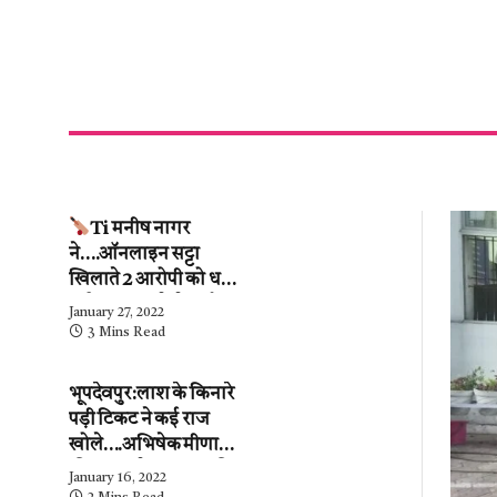
Ti मनीष नागर
ने….ऑनलाइन सट्टा
खिलाते 2 आरोपी को धर
दबोचा….कब्जे से ढाई
January 27, 2022
लाख के हिसाब-किताब
3 Mins Read
जब्त….देखें वीडियो
भूपदेवपुर:लाश के किनारे
पड़ी टिकट ने कई राज
खोले….अभिषेक मीणा
की पुलिस ने…महिला की
January 16, 2022
शिनाख्ती कर ली.….अब