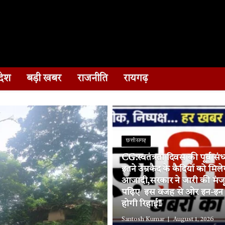
देश
बड़ी खबर
राजनीति
रायगढ़
छत्तीसगढ़
CG:स्वतंत्रता दिवस की पूर्व संध
इतने उम्रकैद के कैदियों को मिले
आजादी,सरकार ने जारी की मंज
पढ़िए इस वजह से ओर इन-इन जि
होगी रिहाई!!
Santosh Kumar
August 1, 2026