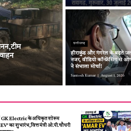
छत्तीसगढ़
्खनन,टीम
हीराकुंड और गंगरेल के बढ़ते ज
 वाहन
नजर, वीडियो कॉन्फ्रेंसिंग से 
ने संभाला मोर्चा!
Santosh Kumar
August 1, 2026
ें GK Electric के अधिकृत शोरूम
’ का शुभारंभ,वित्त मंत्री ओ.पी.चौधरी