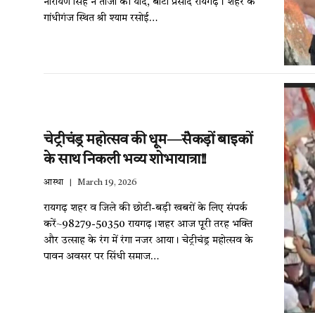
नारायण सिंह ने ताजा की यादें, बांटा प्रसाद रायगढ़। शहर के
गांधीगंज स्थित श्री श्याम रसोई…
चेट्रीचंड्र महोत्सव की धूम—सैकड़ों बाइकों
के साथ निकली भव्य शोभायात्रा!!
आस्था
March 19, 2026
रायगढ़ शहर व जिले की छोटी-बड़ी खबरों के लिए संपर्क
करें~98279-50350 रायगढ़।शहर आज पूरी तरह भक्ति
और उत्साह के रंग में रंगा नजर आया। चेट्रीचंड्र महोत्सव के
पावन अवसर पर सिंधी समाज…