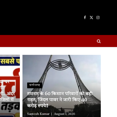
Facebook
X
Instagram
(Twitter)
्या पर
छत्तीसगढ़
गी
ूरी…अंदर
तमनार के 60 किसान परिवारों को बड़ी
लों में
राहत, जिंदल पावर ने जारी किए 40
करोड़ रुपये!!
Santosh Kumar
August 1, 2026