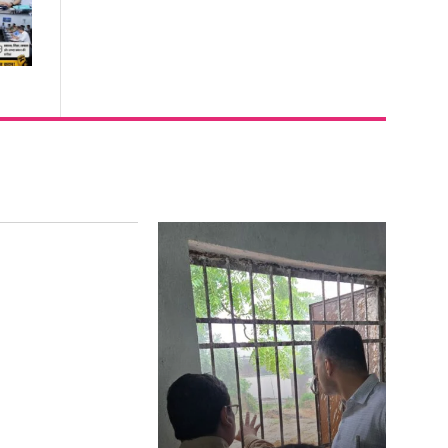
ुलाई को रायगढ़ के
िलों की धड़कन..एक
वाईत