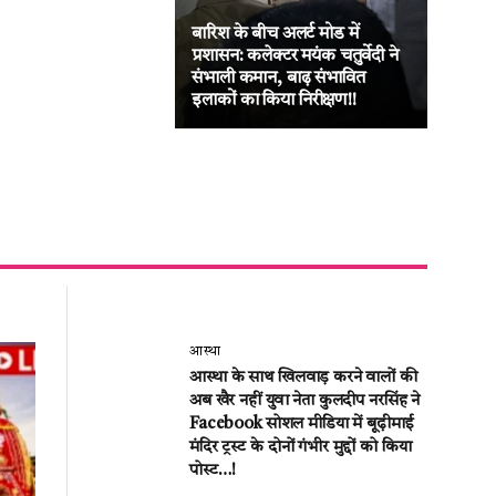
बारिश के बीच अलर्ट मोड में
जनद
प्रशासन: कलेक्टर मयंक चतुर्वेदी ने
का ब
संभाली कमान, बाढ़ संभावित
लीट
इलाकों का किया निरीक्षण!!
की अ
आस्था
आस्था के साथ खिलवाड़ करने वालों की
अब खैर नहीं युवा नेता कुलदीप नरसिंह ने
Facebook सोशल मीडिया में बूढ़ीमाई
मंदिर ट्रस्ट के दोनों गंभीर मुद्दों को किया
पोस्ट…!