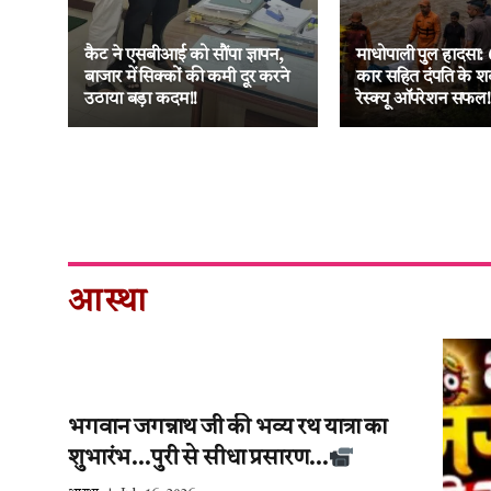
ा
नक
कैट ने एसबीआई को सौंपा ज्ञापन,
माधोपाली पुल हादसा: 
 की
बाजार में सिक्कों की कमी दूर करने
कार सहित दंपति के श
उठाया बड़ा कदम!!
रेस्क्यू ऑपरेशन सफल!
आस्था
भगवान जगन्नाथ जी की भव्य रथ यात्रा का
शुभारंभ…पुरी से सीधा प्रसारण…