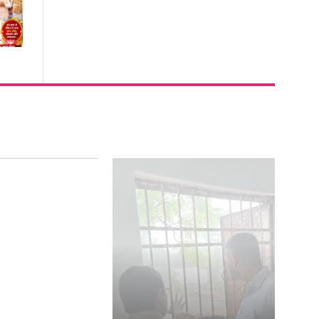
ुलाई को रायगढ़ के
िलों की धड़कन..एक
वाईत