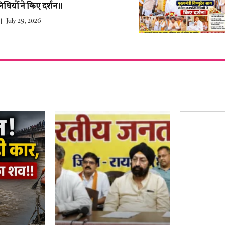
िधियों ने किए दर्शन!!
July 29, 2026
हर साल 27 ज
युवाओं के द
नाम–हेमंत थ