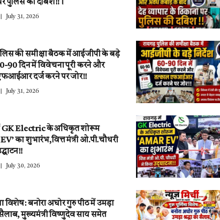
पर पुलिस की दबिश!!।
July 31, 2026
ुलिस की समीक्षा बैठक में आईजीपी के बड़े
 60-90 दिन में विवेचना पूरी करने और
एफआईआर दर्ज करने पर जोर!!
July 31, 2026
ें GK Electric के अधिकृत शोरूम
’ का शुभारंभ,वित्त मंत्री ओ.पी.चौधरी
द्घाटन!!
July 30, 2026
णिमा विशेष: बनोरा अघोर गुरु पीठ में उमड़ा
ा सैलाब, मुख्यमंत्री विष्णुदेव साय समेत