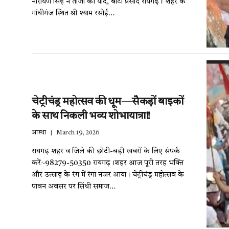
नारायण सिंह ने ताजा की यादें, बांटा प्रसाद रायगढ़। शहर के
गांधीगंज स्थित श्री श्याम रसोई…
चेट्रीचंड्र महोत्सव की धूम—सैकड़ों बाइकों
के साथ निकली भव्य शोभायात्रा!!
आस्था
March 19, 2026
रायगढ़ शहर व जिले की छोटी-बड़ी खबरों के लिए संपर्क
करें~98279-50350 रायगढ़।शहर आज पूरी तरह भक्ति
और उत्साह के रंग में रंगा नजर आया। चेट्रीचंड्र महोत्सव के
पावन अवसर पर सिंधी समाज…