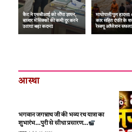
ा
नक
कैट ने एसबीआई को सौंपा ज्ञापन,
माधोपाली पुल हादसा: 
 की
बाजार में सिक्कों की कमी दूर करने
कार सहित दंपति के श
उठाया बड़ा कदम!!
रेस्क्यू ऑपरेशन सफल!
आस्था
भगवान जगन्नाथ जी की भव्य रथ यात्रा का
शुभारंभ…पुरी से सीधा प्रसारण…