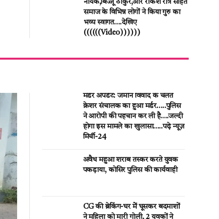
नायक,बिज्जू ठाकुर,और राकेश रात्रे सहित
समाज के विभिन्न लोगों ने किया गुरु का
भव्य स्वागत….देखिए
((((((Video))))))
मर्डर अपडेट: जमीन विवाद के चलते
क्रेशर संचालक का हुआ मर्डर…..पुलिस
ने आरोपी की पहचान कर ली है….जल्दी
होगा इस मामले का खुलासा…..पढ़े न्यूज़
मिर्ची-24
अवैध महुआ शराब तस्कर करते युवक
पकड़ाया, कोसिर पुलिस की कार्यवाही
CG की ब्रेकिंग-घर मेें घूसकर बदमाशों
ने महिला को मारी गोली, 2 युवकों ने