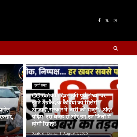
Facebook
X
Instagram
(Twitter)
छत्तीसगढ़
CG:स्वतंत्रता दिवस की पूर्व संध्या पर
इतने उम्रकैद के कैदियों को मिलेगी
ट्रोल
आजादी,सरकार ने जारी की मंजूरी…अंदर
रफ्तार,
पढ़िए इस वजह से ओर इन-इन जिलों में
होगी रिहाई!!
Santosh Kumar
August 1, 2026