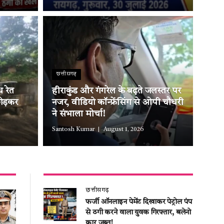
छत्तीसगढ़
 रेत
हीराकुंड और गंगरेल के बढ़ते जलस्तर पर
ोड़कर
नजर, वीडियो कॉन्फ्रेंसिंग से ओपी चौधरी
ने संभाला मोर्चा!
Santosh Kumar
August 1, 2026
छत्तीसगढ़
फर्जी ऑनलाइन पेमेंट दिखाकर पेट्रोल पंप
से ठगी करने वाला युवक गिरफ्तार, बलेनो
कार जब्त!