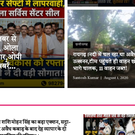
ंबर से
छत्तीसगढ़
ी, ओला
रायगढ़।नदी में चल रहा था अवैध
्तार,ओपी
उत्खनन,टीम पहुंचते ही वाहन छ
बरें…
भागे चालक, 11 वाहन जब्त!
Santosh Kumar
August 1, 2026
शि मोहन सिंह का बड़ा एक्शन, सट्टा-
वैध कबाड़ के बाद देह व्यापार के दो