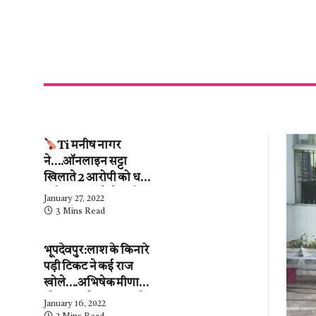
Ti मनीष नागर
ने….ऑनलाइन सट्टा
खिलाते 2 आरोपी को धर
दबोचा….कब्जे से ढाई
January 27, 2022
लाख के हिसाब-किताब
3 Mins Read
जब्त….देखें वीडियो
भूपदेवपुर:लाश के किनारे
पड़ी टिकट ने कई राज
खोले….अभिषेक मीणा
की पुलिस ने…महिला की
January 16, 2022
शिनाख्ती कर ली.….अब