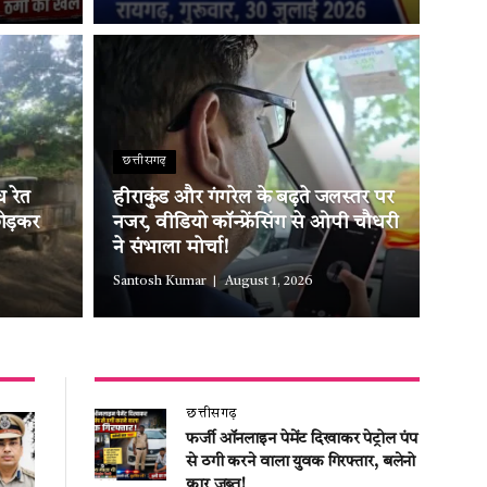
छत्तीसगढ़
 रेत
हीराकुंड और गंगरेल के बढ़ते जलस्तर पर
ोड़कर
नजर, वीडियो कॉन्फ्रेंसिंग से ओपी चौधरी
ने संभाला मोर्चा!
Santosh Kumar
August 1, 2026
छत्तीसगढ़
फर्जी ऑनलाइन पेमेंट दिखाकर पेट्रोल पंप
से ठगी करने वाला युवक गिरफ्तार, बलेनो
कार जब्त!