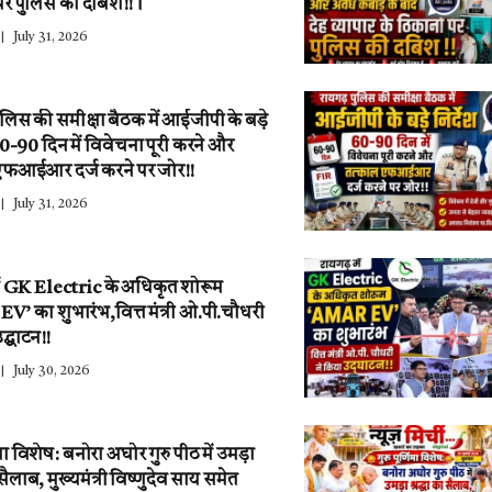
पर पुलिस की दबिश!!।
July 31, 2026
ुलिस की समीक्षा बैठक में आईजीपी के बड़े
 60-90 दिन में विवेचना पूरी करने और
एफआईआर दर्ज करने पर जोर!!
July 31, 2026
ें GK Electric के अधिकृत शोरूम
’ का शुभारंभ,वित्त मंत्री ओ.पी.चौधरी
द्घाटन!!
July 30, 2026
णिमा विशेष: बनोरा अघोर गुरु पीठ में उमड़ा
ा सैलाब, मुख्यमंत्री विष्णुदेव साय समेत