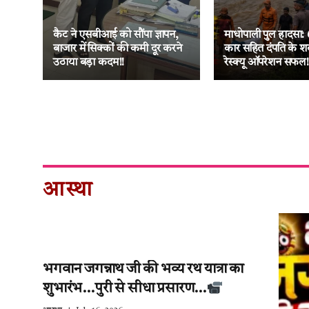
ा
नक
कैट ने एसबीआई को सौंपा ज्ञापन,
माधोपाली पुल हादसा: 
 की
बाजार में सिक्कों की कमी दूर करने
कार सहित दंपति के श
उठाया बड़ा कदम!!
रेस्क्यू ऑपरेशन सफल!
आस्था
भगवान जगन्नाथ जी की भव्य रथ यात्रा का
शुभारंभ…पुरी से सीधा प्रसारण…