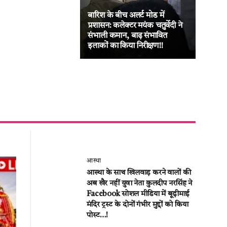
बारिश के बीच अलर्ट मोड में
जनद
प्रशासन: कलेक्टर मयंक चतुर्वेदी ने
का ब
संभाली कमान, बाढ़ संभावित
लीट
इलाकों का किया निरीक्षण!!
की अ
आस्था
आस्था के साथ खिलवाड़ करने वालों की
अब खैर नहीं युवा नेता कुलदीप नरसिंह ने
Facebook सोशल मीडिया में बूढ़ीमाई
मंदिर ट्रस्ट के दोनों गंभीर मुद्दों को किया
पोस्ट…!