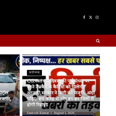
Facebook
X
Instagram
(Twitter)
छत्तीसगढ़
CG:स्वतंत्रता दिवस की पूर्व संध्या पर
इतने उम्रकैद के कैदियों को मिलेगी
ट्रोल
आजादी,सरकार ने जारी की मंजूरी…अंदर
रफ्तार,
पढ़िए इस वजह से ओर इन-इन जिलों में
होगी रिहाई!!
Santosh Kumar
August 1, 2026