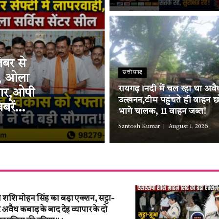
ंबर से
छत्तीसगढ़
ी, ओला
रायगढ़।नदी में चल रहा था अवैध
्तार,ओपी
उत्खनन,टीम पहुंचते ही वाहन छ
बरें…
भागे चालक, 11 वाहन जब्त!
Santosh Kumar
August 1, 2026
शि मोहन सिंह का बड़ा एक्शन, सट्टा-
वैध कबाड़ के बाद देह व्यापार के दो