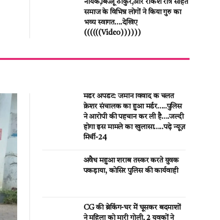
नायक,बिज्जू ठाकुर,और राकेश रात्रे सहित
समाज के विभिन्न लोगों ने किया गुरु का
भव्य स्वागत….देखिए
((((((Video))))))
मर्डर अपडेट: जमीन विवाद के चलते
क्रेशर संचालक का हुआ मर्डर…..पुलिस
ने आरोपी की पहचान कर ली है….जल्दी
होगा इस मामले का खुलासा…..पढ़े न्यूज़
मिर्ची-24
अवैध महुआ शराब तस्कर करते युवक
पकड़ाया, कोसिर पुलिस की कार्यवाही
CG की ब्रेकिंग-घर मेें घूसकर बदमाशों
ने महिला को मारी गोली, 2 युवकों ने