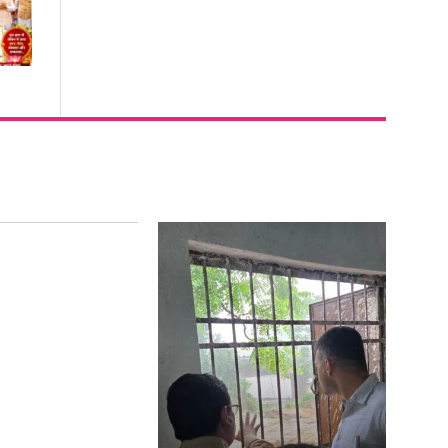
ुलाई को रायगढ़ के
िलों की धड़कन..एक
वाईत