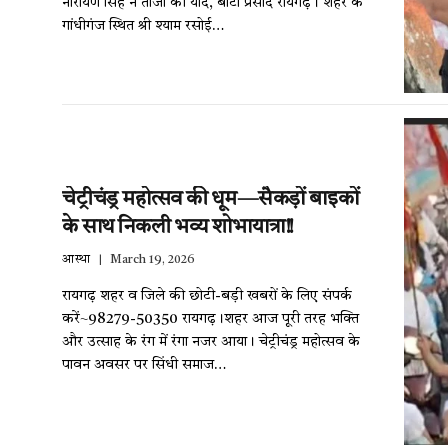
नारायण सिंह ने ताजा की यादें, बांटा प्रसाद रायगढ़। शहर के
गांधीगंज स्थित श्री श्याम रसोई…
चेट्रीचंड्र महोत्सव की धूम—सैकड़ों बाइकों
के साथ निकली भव्य शोभायात्रा!!
आस्था
March 19, 2026
रायगढ़ शहर व जिले की छोटी-बड़ी खबरों के लिए संपर्क
करें~98279-50350 रायगढ़।शहर आज पूरी तरह भक्ति
और उत्साह के रंग में रंगा नजर आया। चेट्रीचंड्र महोत्सव के
पावन अवसर पर सिंधी समाज…