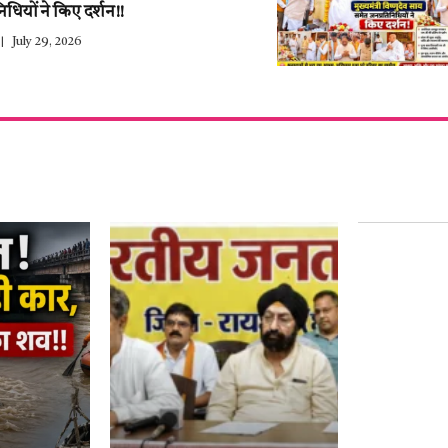
िधियों ने किए दर्शन!!
July 29, 2026
हर साल 27 ज
युवाओं के द
नाम–हेमंत थ