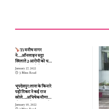
Ti मनीष नागर
ने….ऑनलाइन सट्टा
खिलाते 2 आरोपी को धर
दबोचा….कब्जे से ढाई
January 27, 2022
लाख के हिसाब-किताब
3 Mins Read
जब्त….देखें वीडियो
भूपदेवपुर:लाश के किनारे
पड़ी टिकट ने कई राज
खोले….अभिषेक मीणा
की पुलिस ने…महिला की
January 16, 2022
शिनाख्ती कर ली.….अब