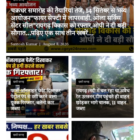
छत्तीसगढ़
चक्रधर समारोह की तैयारियां तेज, 14 सितंबर से भव्य
आयोजन”फायर सेफ्टी में लापरवाही, ओला सर्विस
सेंटर सील”रायगढ़ विकास को रफ्तार,ओपी ने दी बड़ी
सौगात…पढ़िए एक साथ तीन खबरें…
Santosh Kumar
August 8, 2026
छत्तीसगढ़
छत्तीसगढ़
फर्जी ऑनलाइन पेमेंट दिखाकर
रायगढ़।नदी में चल रहा था अवैध
पेट्रोल पंप से ठगी करने वाला
रेत उत्खनन,टीम पहुंचते ही वाहन
युवक गिरफ्तार, बलेनो कार
छोड़कर भागे चालक, 11 वाहन
जब्त!
जब्त!
छत्तीसगढ़