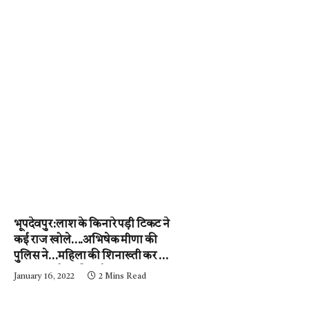
भूपदेवपुर:लाश के किनारे पड़ी टिकट ने
कई राज खोले….अभिषेक मीणा की
पुलिस ने…महिला की शिनाख्ती कर ली.
….अब आरोपी की गर्दन तक जल्द ही
January 16, 2022
2 Mins Read
पहुंचेगी…..पढ़ें न्यूज़ मिर्ची-24