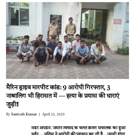
मैरिन ड्राइव मारपीट कांड: 9 आरोपी गिरफ्तार, 3
नाबालिग भी हिरासत में — हत्या के प्रयास की धाराएं
जुड़ी!!
By
Santosh Kumar
April 23, 2026
मर्डर अपडेट: जमीन विवाद के चलते क्रेशर संचालक का हुआ
मर्डर…..पुलिस ने आरोपी की पहचान कर ली है….जल्दी होगा