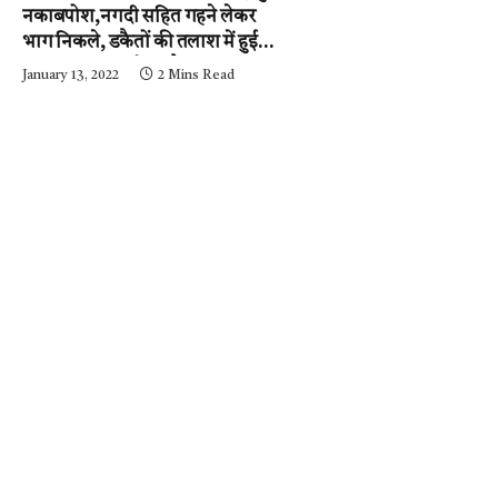
नकाबपोश,नगदी सहित गहने लेकर
भाग निकले, डकैतों की तलाश में हुई
नाकाबंदी…..आईजी और
January 13, 2022
2 Mins Read
एसपी….घटनास्थल पर….पढ़ें न्यूज़
मिर्ची-24