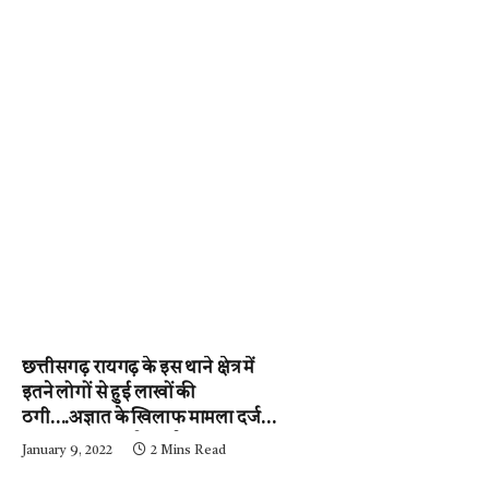
छत्तीसगढ़ रायगढ़ के इस थाने क्षेत्र में
इतने लोगों से हुई लाखों की
ठगी….अज्ञात के खिलाफ मामला दर्ज,
पुलिस जुटी जांच में….पढ़े न्यूज़
January 9, 2022
2 Mins Read
मिर्ची-24