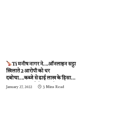
Ti मनीष नागर ने….ऑनलाइन सट्टा
खिलाते 2 आरोपी को धर
दबोचा….कब्जे से ढाई लाख के हिसाब-
किताब जब्त….देखें वीडियो
January 27, 2022
3 Mins Read