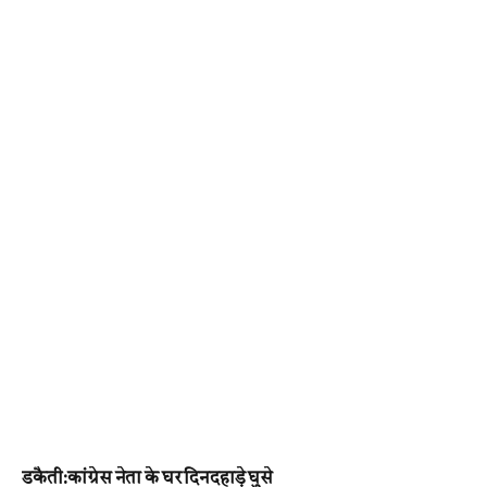
डकैती:कांग्रेस नेता के घर दिनदहाड़े घुसे