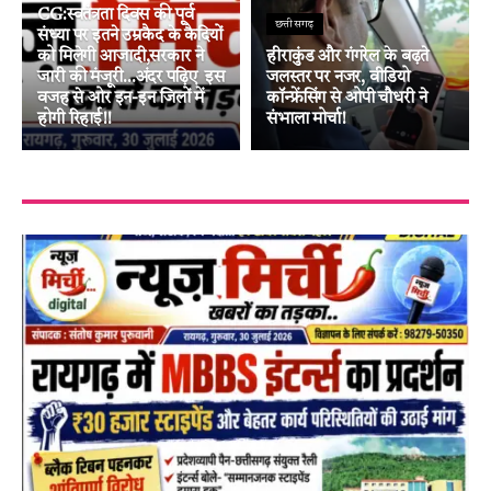
CG:स्वतंत्रता दिवस की पूर्व
छत्तीसगढ़
संध्या पर इतने उम्रकैद के कैदियों
को मिलेगी आजादी,सरकार ने
हीराकुंड और गंगरेल के बढ़ते
जारी की मंजूरी…अंदर पढ़िए इस
जलस्तर पर नजर, वीडियो
वजह से ओर इन-इन जिलों में
कॉन्फ्रेंसिंग से ओपी चौधरी ने
होगी रिहाई!!
संभाला मोर्चा!