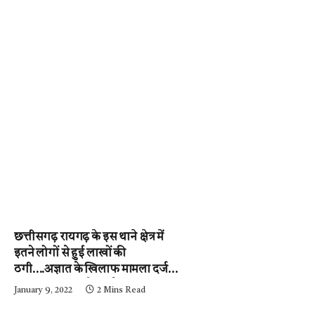
छत्तीसगढ़ रायगढ़ के इस थाने क्षेत्र में
इतने लोगों से हुई लाखों की
ठगी….अज्ञात के खिलाफ मामला दर्ज,
पुलिस जुटी जांच में….पढ़े न्यूज़
January 9, 2022
2 Mins Read
मिर्ची-24