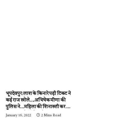
भूपदेवपुर:लाश के किनारे पड़ी टिकट ने
कई राज खोले….अभिषेक मीणा की
पुलिस ने…महिला की शिनाख्ती कर ली.
….अब आरोपी की गर्दन तक जल्द ही
January 16, 2022
2 Mins Read
पहुंचेगी…..पढ़ें न्यूज़ मिर्ची-24