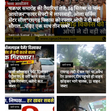
छत्तीसगढ़
चक्रधर समारोह की तैयारियां तेज, 14 सितंबर से भव्य
आयोजन”फायर सेफ्टी में लापरवाही, ओला सर्विस
सेंटर सील”रायगढ़ विकास को रफ्तार,ओपी ने दी बड़ी
सौगात…पढ़िए एक साथ तीन खबरें…
Santosh Kumar
August 8, 2026
छत्तीसगढ़
छत्तीसगढ़
फर्जी ऑनलाइन पेमेंट दिखाकर
रायगढ़।नदी में चल रहा था अवैध
पेट्रोल पंप से ठगी करने वाला
रेत उत्खनन,टीम पहुंचते ही वाहन
युवक गिरफ्तार, बलेनो कार
छोड़कर भागे चालक, 11 वाहन
जब्त!
जब्त!
छत्तीसगढ़