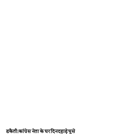
डकैती:कांग्रेस नेता के घर दिनदहाड़े घुसे