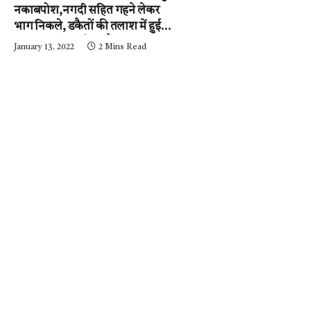
नकाबपोश,नगदी सहित गहने लेकर
भाग निकले, डकैतों की तलाश में हुई
नाकाबंदी…..आईजी और
January 13, 2022
2 Mins Read
एसपी….घटनास्थल पर….पढ़ें न्यूज़
मिर्ची-24