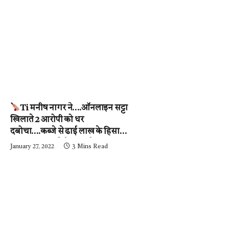
Ti मनीष नागर ने….ऑनलाइन सट्टा
खिलाते 2 आरोपी को धर
दबोचा….कब्जे से ढाई लाख के हिसाब-
किताब जब्त….देखें वीडियो
January 27, 2022
3 Mins Read