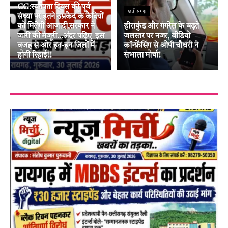
CG:स्वतंत्रता दिवस की पूर्व
छत्तीसगढ़
संध्या पर इतने उम्रकैद के कैदियों
को मिलेगी आजादी,सरकार ने
हीराकुंड और गंगरेल के बढ़ते
जारी की मंजूरी…अंदर पढ़िए इस
जलस्तर पर नजर, वीडियो
वजह से ओर इन-इन जिलों में
कॉन्फ्रेंसिंग से ओपी चौधरी ने
होगी रिहाई!!
संभाला मोर्चा!