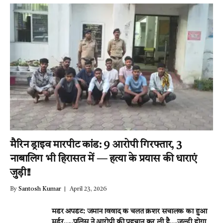
मैरिन ड्राइव मारपीट कांड: 9 आरोपी गिरफ्तार, 3
नाबालिग भी हिरासत में — हत्या के प्रयास की धाराएं
जुड़ी!!
By
Santosh Kumar
April 23, 2026
मर्डर अपडेट: जमीन विवाद के चलते क्रेशर संचालक का हुआ
मर्डर…..पुलिस ने आरोपी की पहचान कर ली है….जल्दी होगा