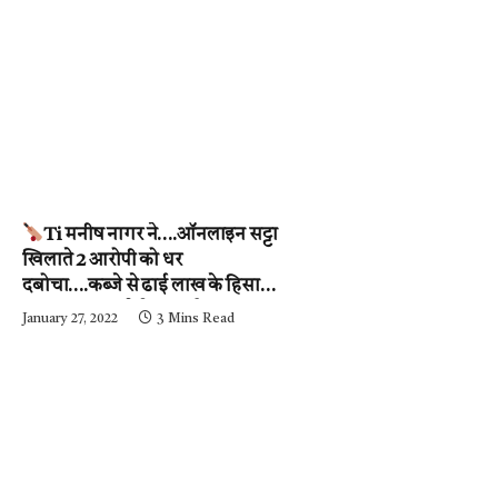
Ti मनीष नागर ने….ऑनलाइन सट्टा
खिलाते 2 आरोपी को धर
दबोचा….कब्जे से ढाई लाख के हिसाब-
किताब जब्त….देखें वीडियो
January 27, 2022
3 Mins Read