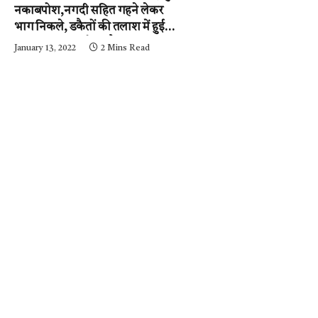
नकाबपोश,नगदी सहित गहने लेकर
भाग निकले, डकैतों की तलाश में हुई
नाकाबंदी…..आईजी और
January 13, 2022
2 Mins Read
एसपी….घटनास्थल पर….पढ़ें न्यूज़
मिर्ची-24