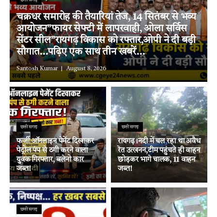
छत्तीसगढ़
चक्रधर समारोह की तैयारियां तेज, 14 सितंबर से भव्य
आयोजन”फायर सेफ्टी में लापरवाही, ओला सर्विस
सेंटर सील”रायगढ़ विकास को रफ्तार,ओपी ने दी बड़ी
सौगात…पढ़िए एक साथ तीन खबरें…
Santosh Kumar
August 8, 2026
छत्तीसगढ़
छत्तीसगढ़
फर्जी ऑनलाइन पेमेंट दिखाकर
रायगढ़।नदी में चल रहा था अवैध
पेट्रोल पंप से ठगी करने वाला
रेत उत्खनन,टीम पहुंचते ही वाहन
युवक गिरफ्तार, बलेनो कार
छोड़कर भागे चालक, 11 वाहन
जब्त!
जब्त!
छत्तीसगढ़