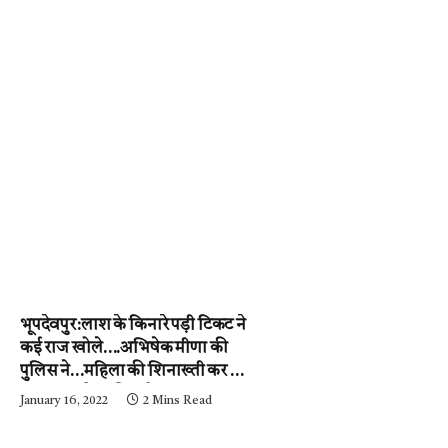
भूपदेवपुर:लाश के किनारे पड़ी टिकट ने
कई राज खोले….अभिषेक मीणा की
पुलिस ने…महिला की शिनाख्ती कर ली.
….अब आरोपी की गर्दन तक जल्द ही
January 16, 2022
2 Mins Read
पहुंचेगी…..पढ़ें न्यूज़ मिर्ची-24