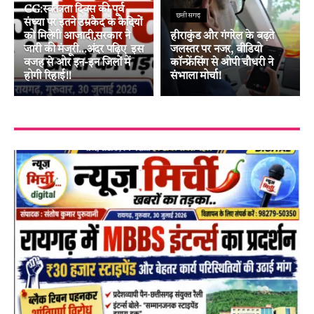
CG:स्वतंत्रता दिवस की पूर्व
छत्तीसगढ़
संध्या पर इतने उम्रकैद के कैदियों
को मिलेगी आजादी,सरकार ने
हीराकुंड और गंगरेल के बढ़ते
जारी की मंजूरी…अंदर पढ़िए इस
जलस्तर पर नजर, वीडियो
वजह से ओर इन-इन जिलों में
कॉन्फ्रेंसिंग से ओपी चौधरी ने
होगी रिहाई!!
संभाला मोर्चा!