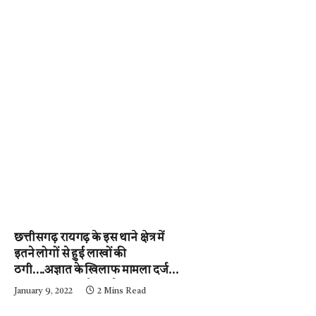
छत्तीसगढ़ रायगढ़ के इस थाने क्षेत्र में
इतने लोगों से हुई लाखों की
ठगी….अज्ञात के खिलाफ मामला दर्ज,
पुलिस जुटी जांच में….पढ़े न्यूज़
January 9, 2022
2 Mins Read
मिर्ची-24