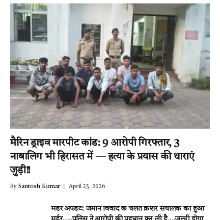
मैरिन ड्राइव मारपीट कांड: 9 आरोपी गिरफ्तार, 3
नाबालिग भी हिरासत में — हत्या के प्रयास की धाराएं
जुड़ी!!
By
Santosh Kumar
April 23, 2026
मर्डर अपडेट: जमीन विवाद के चलते क्रेशर संचालक का हुआ
मर्डर…..पुलिस ने आरोपी की पहचान कर ली है….जल्दी होगा