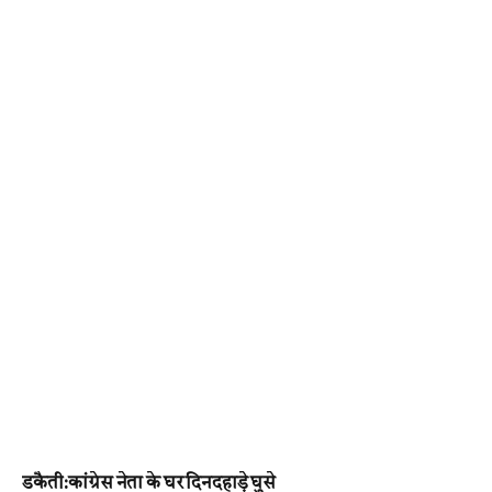
डकैती:कांग्रेस नेता के घर दिनदहाड़े घुसे