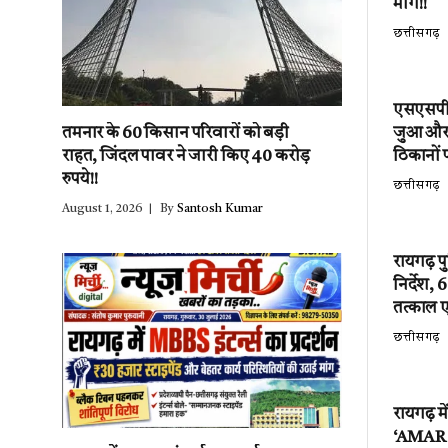
मांग!!
छत्तीसगढ़
एसएसपी श
जुआ और अ
तमनार के 60 किसान परिवारों को बड़ी
ठिकानों 
राहत, जिंदल पावर ने जारी किए 40 करोड़
रुपये!!
छत्तीसगढ़
August 1, 2026
By
Santosh Kumar
रायगढ़ प
निर्देश,
तत्काल 
छत्तीसगढ़
रायगढ़ म
‘AMAR EV