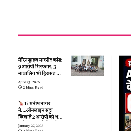
मैरिन ड्राइव मारपीट कांड:
9 आरोपी गिरफ्तार, 3
नाबालिग भी हिरासत में
— हत्या के प्रयास की
April 23, 2026
धाराएं जुड़ी!!
2 Mins Read
Ti मनीष नागर
ने….ऑनलाइन सट्टा
खिलाते 2 आरोपी को धर
दबोचा….कब्जे से ढाई
January 27, 2022
लाख के हिसाब-किताब