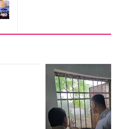
ुलाई को रायगढ़ के
िलों की धड़कन..एक
वाईत