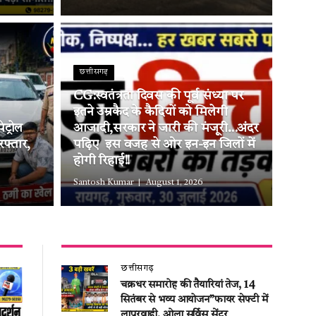
छत्तीसगढ़
CG:स्वतंत्रता दिवस की पूर्व संध्या पर
इतने उम्रकैद के कैदियों को मिलेगी
ट्रोल
आजादी,सरकार ने जारी की मंजूरी…अंदर
रफ्तार,
पढ़िए इस वजह से ओर इन-इन जिलों में
होगी रिहाई!!
Santosh Kumar
August 1, 2026
छत्तीसगढ़
चक्रधर समारोह की तैयारियां तेज, 14
सितंबर से भव्य आयोजन”फायर सेफ्टी में
लापरवाही, ओला सर्विस सेंटर