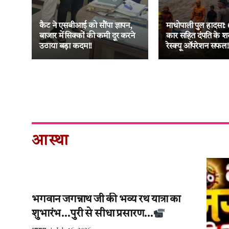
ा
नक
कैट ने एसबीआई को सौंपा ज्ञापन,
माधोपाली पुल हादसा: 
 की
बाजार में सिक्कों की कमी दूर करने
कार सहित दंपति के श
उठाया बड़ा कदम!!
रेस्क्यू ऑपरेशन सफल!
आस्था
भगवान जगन्नाथ जी की भव्य रथ यात्रा का
शुभारंभ…पुरी से सीधा प्रसारण…