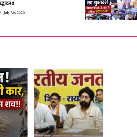
द्घाटन!!
July 30, 2026
हर साल 27 ज
युवाओं के द
नाम–हेमंत थ