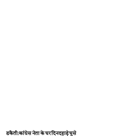
डकैती:कांग्रेस नेता के घर दिनदहाड़े घुसे