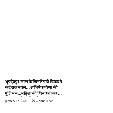
भूपदेवपुर:लाश के किनारे पड़ी टिकट ने
कई राज खोले….अभिषेक मीणा की
पुलिस ने…महिला की शिनाख्ती कर ली.
….अब आरोपी की गर्दन तक जल्द ही
January 16, 2022
2 Mins Read
पहुंचेगी…..पढ़ें न्यूज़ मिर्ची-24