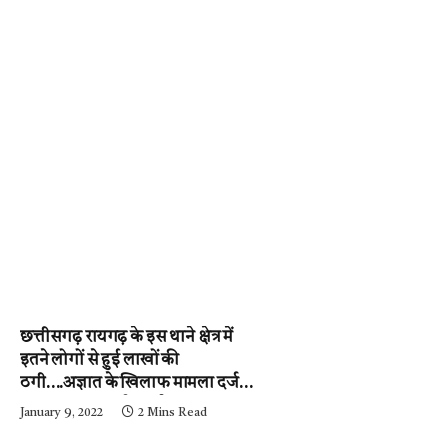
छत्तीसगढ़ रायगढ़ के इस थाने क्षेत्र में
इतने लोगों से हुई लाखों की
ठगी….अज्ञात के खिलाफ मामला दर्ज,
पुलिस जुटी जांच में….पढ़े न्यूज़
January 9, 2022
2 Mins Read
मिर्ची-24