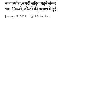
नकाबपोश,नगदी सहित गहने लेकर
भाग निकले, डकैतों की तलाश में हुई
नाकाबंदी…..आईजी और
January 13, 2022
2 Mins Read
एसपी….घटनास्थल पर….पढ़ें न्यूज़
मिर्ची-24