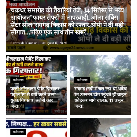
छत्तीसगढ़
चक्रधर समारोह की तैयारियां तेज, 14 सितंबर से भव्य
आयोजन”फायर सेफ्टी में लापरवाही, ओला सर्विस
सेंटर सील”रायगढ़ विकास को रफ्तार,ओपी ने दी बड़ी
सौगात…पढ़िए एक साथ तीन खबरें…
Santosh Kumar
August 8, 2026
छत्तीसगढ़
छत्तीसगढ़
फर्जी ऑनलाइन पेमेंट दिखाकर
रायगढ़।नदी में चल रहा था अवैध
पेट्रोल पंप से ठगी करने वाला
रेत उत्खनन,टीम पहुंचते ही वाहन
युवक गिरफ्तार, बलेनो कार
छोड़कर भागे चालक, 11 वाहन
जब्त!
जब्त!
छत्तीसगढ़