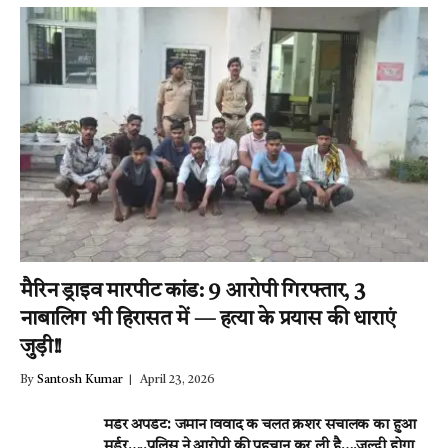
मैरिन ड्राइव मारपीट कांड: 9 आरोपी गिरफ्तार, 3
नाबालिग भी हिरासत में — हत्या के प्रयास की धाराएं
जुड़ी!!
By
Santosh Kumar
April 23, 2026
मर्डर अपडेट: जमीन विवाद के चलते क्रेशर संचालक का हुआ
मर्डर…..पुलिस ने आरोपी की पहचान कर ली है….जल्दी होगा