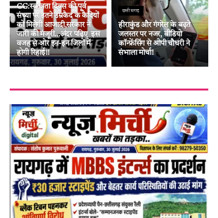
CG:स्वतंत्रता दिवस की पूर्व
छत्तीसगढ़
संध्या पर इतने उम्रकैद के कैदियों
को मिलेगी आजादी,सरकार ने
हीराकुंड और गंगरेल के बढ़ते
जारी की मंजूरी…अंदर पढ़िए इस
जलस्तर पर नजर, वीडियो
वजह से ओर इन-इन जिलों में
कॉन्फ्रेंसिंग से ओपी चौधरी ने
होगी रिहाई!!
संभाला मोर्चा!