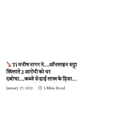
Ti मनीष नागर ने….ऑनलाइन सट्टा
खिलाते 2 आरोपी को धर
दबोचा….कब्जे से ढाई लाख के हिसाब-
किताब जब्त….देखें वीडियो
January 27, 2022
3 Mins Read