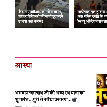
ा
नक
कैट ने एसबीआई को सौंपा ज्ञापन,
माधोपाली पुल हादसा: 
 की
बाजार में सिक्कों की कमी दूर करने
कार सहित दंपति के श
उठाया बड़ा कदम!!
रेस्क्यू ऑपरेशन सफल!
आस्था
भगवान जगन्नाथ जी की भव्य रथ यात्रा का
शुभारंभ…पुरी से सीधा प्रसारण…