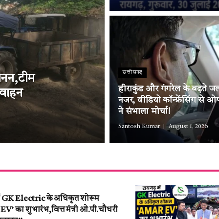
छत्तीसगढ़
्खनन,टीम
हीराकुंड और गंगरेल के बढ़ते ज
 वाहन
नजर, वीडियो कॉन्फ्रेंसिंग से 
ने संभाला मोर्चा!
Santosh Kumar
August 1, 2026
ें GK Electric के अधिकृत शोरूम
’ का शुभारंभ,वित्त मंत्री ओ.पी.चौधरी