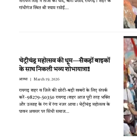
नारायण सिंह ने ताजा की यादें, बांटा प्रसाद रायगढ़। शहर के
गांधीगंज स्थित श्री श्याम रसोई…
चेट्रीचंड्र महोत्सव की धूम—सैकड़ों बाइकों
के साथ निकली भव्य शोभायात्रा!!
आस्था
March 19, 2026
रायगढ़ शहर व जिले की छोटी-बड़ी खबरों के लिए संपर्क
करें~98279-50350 रायगढ़।शहर आज पूरी तरह भक्ति
और उत्साह के रंग में रंगा नजर आया। चेट्रीचंड्र महोत्सव के
पावन अवसर पर सिंधी समाज…