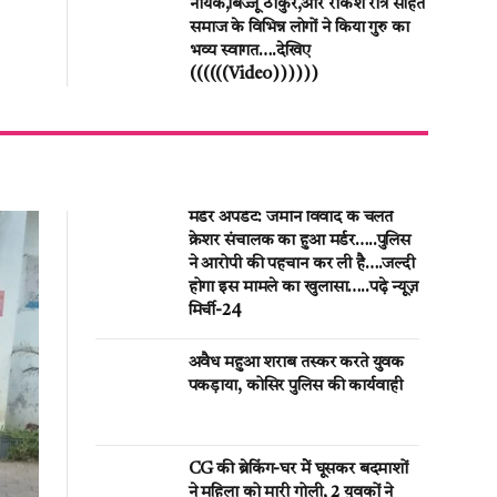
नायक,बिज्जू ठाकुर,और राकेश रात्रे सहित
समाज के विभिन्न लोगों ने किया गुरु का
भव्य स्वागत….देखिए
((((((Video))))))
मर्डर अपडेट: जमीन विवाद के चलते
क्रेशर संचालक का हुआ मर्डर…..पुलिस
ने आरोपी की पहचान कर ली है….जल्दी
होगा इस मामले का खुलासा…..पढ़े न्यूज़
मिर्ची-24
अवैध महुआ शराब तस्कर करते युवक
पकड़ाया, कोसिर पुलिस की कार्यवाही
CG की ब्रेकिंग-घर मेें घूसकर बदमाशों
ने महिला को मारी गोली, 2 युवकों ने