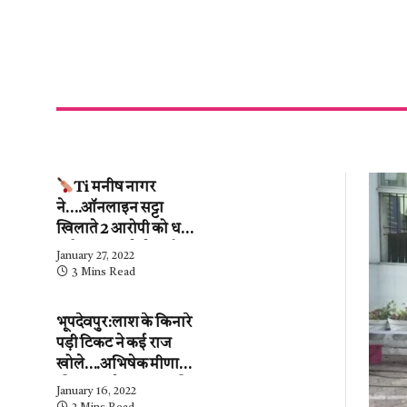
Ti मनीष नागर
ने….ऑनलाइन सट्टा
खिलाते 2 आरोपी को धर
दबोचा….कब्जे से ढाई
January 27, 2022
लाख के हिसाब-किताब
3 Mins Read
जब्त….देखें वीडियो
भूपदेवपुर:लाश के किनारे
पड़ी टिकट ने कई राज
खोले….अभिषेक मीणा
की पुलिस ने…महिला की
January 16, 2022
शिनाख्ती कर ली.….अब