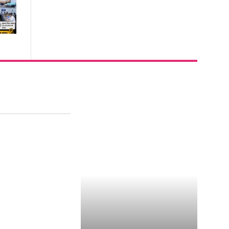
ुलाई को रायगढ़ के
िलों की धड़कन..एक
वाईत