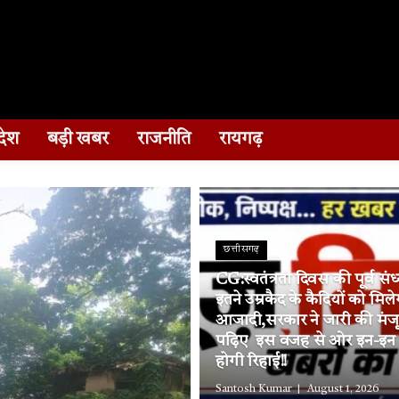
देश
बड़ी खबर
राजनीति
रायगढ़
छत्तीसगढ़
CG:स्वतंत्रता दिवस की पूर्व संध
इतने उम्रकैद के कैदियों को मिले
आजादी,सरकार ने जारी की मंज
पढ़िए इस वजह से ओर इन-इन जि
होगी रिहाई!!
Santosh Kumar
August 1, 2026