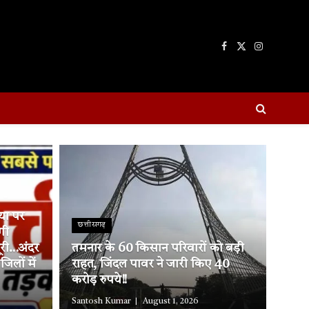
Facebook
X
Instagram
(Twitter)
्या पर
छत्तीसगढ़
गी
ूरी…अंदर
तमनार के 60 किसान परिवारों को बड़ी
लों में
राहत, जिंदल पावर ने जारी किए 40
करोड़ रुपये!!
Santosh Kumar
August 1, 2026