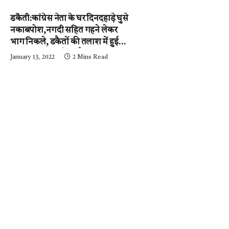
डकैती:कांग्रेस नेता के घर दिनदहाड़े घुसे
नकाबपोश,नगदी सहित गहने लेकर
भाग निकले, डकैतों की तलाश में हुई
नाकाबंदी…..आईजी और
January 13, 2022
2 Mins Read
एसपी….घटनास्थल पर….पढ़ें न्यूज़
मिर्ची-24