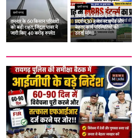
छत्तीसगढ़
छत्तीसगढ़
रायगढ़ में MBBS इंटर्न्स का
तमनार के 60 किसान परिवारों
प्रदर्शन,30 हजार स्टाइपेंड और
को बड़ी राहत, जिंदल पावर ने
बेहतर कार्य परिस्थितियों की
जारी किए 40 करोड़ रुपये!!
उठाई मांग!!