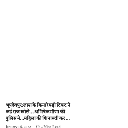
भूपदेवपुर:लाश के किनारे पड़ी टिकट ने
कई राज खोले….अभिषेक मीणा की
पुलिस ने…महिला की शिनाख्ती कर ली.
….अब आरोपी की गर्दन तक जल्द ही
January 16, 2022
2 Mins Read