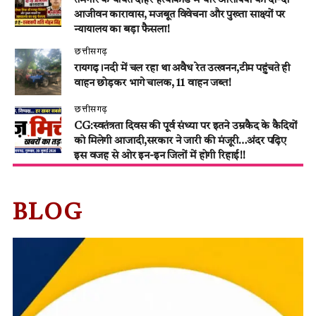
तमनार के चर्चित दोहरे हत्याकांड में चार आरोपियों को दो-दो
आजीवन कारावास, मजबूत विवेचना और पुख्ता साक्ष्यों पर
न्यायालय का बड़ा फैसला!
छत्तीसगढ़
रायगढ़।नदी में चल रहा था अवैध रेत उत्खनन,टीम पहुंचते ही
वाहन छोड़कर भागे चालक, 11 वाहन जब्त!
छत्तीसगढ़
CG:स्वतंत्रता दिवस की पूर्व संध्या पर इतने उम्रकैद के कैदियों
को मिलेगी आजादी,सरकार ने जारी की मंजूरी…अंदर पढ़िए
इस वजह से ओर इन-इन जिलों में होगी रिहाई!!
BLOG