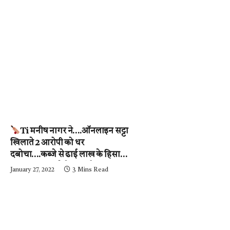
Ti मनीष नागर ने….ऑनलाइन सट्टा
खिलाते 2 आरोपी को धर
दबोचा….कब्जे से ढाई लाख के हिसाब-
किताब जब्त….देखें वीडियो
January 27, 2022
3 Mins Read