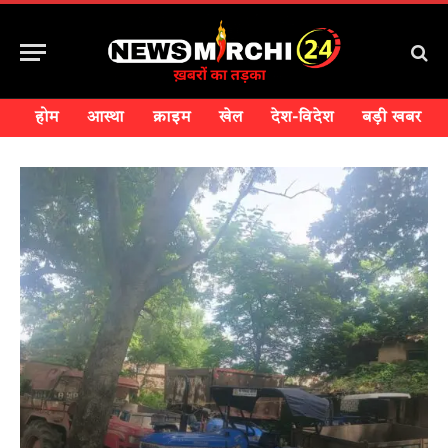
होम
आस्था
क्राइम
खेल
देश-विदेश
बड़ी खबर