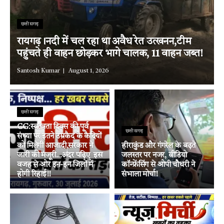
छत्तीसगढ़
रायगढ़।नदी में चल रहा था अवैध रेत उत्खनन,टीम
पहुंचते ही वाहन छोड़कर भागे चालक, 11 वाहन जब्त!
Santosh Kumar
August 1, 2026
छत्तीसगढ़
CG:स्वतंत्रता दिवस की पूर्व
छत्तीसगढ़
संध्या पर इतने उम्रकैद के कैदियों
को मिलेगी आजादी,सरकार ने
हीराकुंड और गंगरेल के बढ़ते
जारी की मंजूरी…अंदर पढ़िए इस
जलस्तर पर नजर, वीडियो
वजह से ओर इन-इन जिलों में
कॉन्फ्रेंसिंग से ओपी चौधरी ने
होगी रिहाई!!
संभाला मोर्चा!