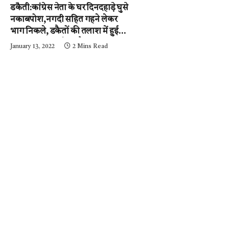
डकैती:कांग्रेस नेता के घर दिनदहाड़े घुसे
नकाबपोश,नगदी सहित गहने लेकर
भाग निकले, डकैतों की तलाश में हुई
नाकाबंदी…..आईजी और
January 13, 2022
2 Mins Read
एसपी….घटनास्थल पर….पढ़ें न्यूज़
मिर्ची-24