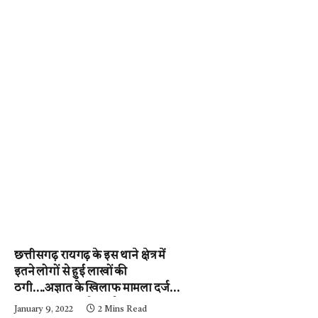
छत्तीसगढ़ रायगढ़ के इस थाने क्षेत्र में
इतने लोगों से हुई लाखों की
ठगी….अज्ञात के खिलाफ मामला दर्ज,
पुलिस जुटी जांच में….पढ़े न्यूज़
January 9, 2022
2 Mins Read