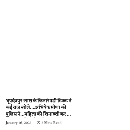
भूपदेवपुर:लाश के किनारे पड़ी टिकट ने
कई राज खोले….अभिषेक मीणा की
पुलिस ने…महिला की शिनाख्ती कर ली.
….अब आरोपी की गर्दन तक जल्द ही
January 16, 2022
2 Mins Read
पहुंचेगी…..पढ़ें न्यूज़ मिर्ची-24