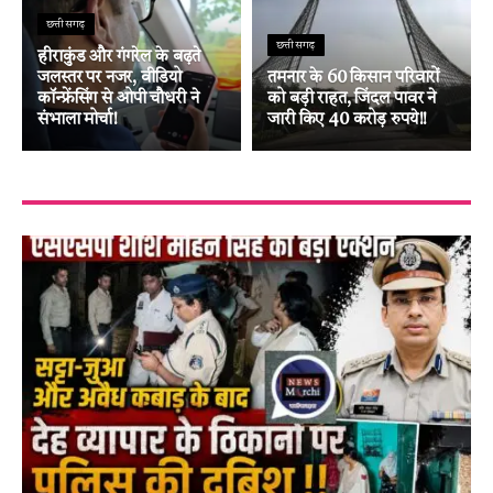
छत्तीसगढ़
छत्तीसगढ़
हीराकुंड और गंगरेल के बढ़ते
जलस्तर पर नजर, वीडियो
तमनार के 60 किसान परिवारों
कॉन्फ्रेंसिंग से ओपी चौधरी ने
को बड़ी राहत, जिंदल पावर ने
संभाला मोर्चा!
जारी किए 40 करोड़ रुपये!!