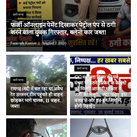
छत्तीसगढ़
फर्जी ऑनलाइन पेमेंट दिखाकर पेट्रोल पंप से ठगी
करने वाला युवक गिरफ्तार, बलेनो कार जब्त!
Santosh Kumar
August 7, 2026
छत्तीसगढ़
CG:स्वतंत्रता दिवस की पूर्व
छत्तीसगढ़
संध्या पर इतने उम्रकैद के कैदियों
रायगढ़।नदी में चल रहा था अवैध
को मिलेगी आजादी,सरकार ने
रेत उत्खनन,टीम पहुंचते ही वाहन
जारी की मंजूरी…अंदर पढ़िए इस
छोड़कर भागे चालक, 11 वाहन
वजह से ओर इन-इन जिलों में
जब्त!
होगी रिहाई!!