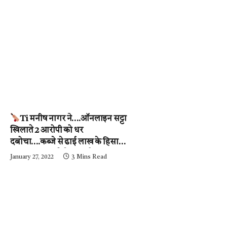
Ti मनीष नागर ने….ऑनलाइन सट्टा
खिलाते 2 आरोपी को धर
दबोचा….कब्जे से ढाई लाख के हिसाब-
किताब जब्त….देखें वीडियो
January 27, 2022
3 Mins Read