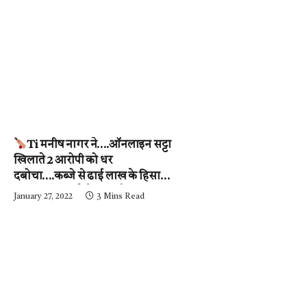
Ti मनीष नागर ने….ऑनलाइन सट्टा
खिलाते 2 आरोपी को धर
दबोचा….कब्जे से ढाई लाख के हिसाब-
किताब जब्त….देखें वीडियो
January 27, 2022
3 Mins Read