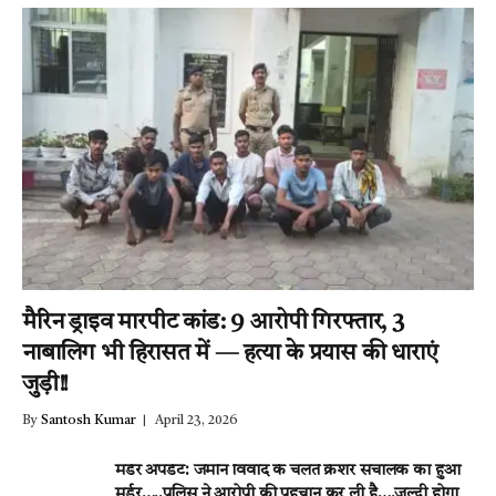
मैरिन ड्राइव मारपीट कांड: 9 आरोपी गिरफ्तार, 3
नाबालिग भी हिरासत में — हत्या के प्रयास की धाराएं
जुड़ी!!
By
Santosh Kumar
April 23, 2026
मर्डर अपडेट: जमीन विवाद के चलते क्रेशर संचालक का हुआ
मर्डर…..पुलिस ने आरोपी की पहचान कर ली है….जल्दी होगा