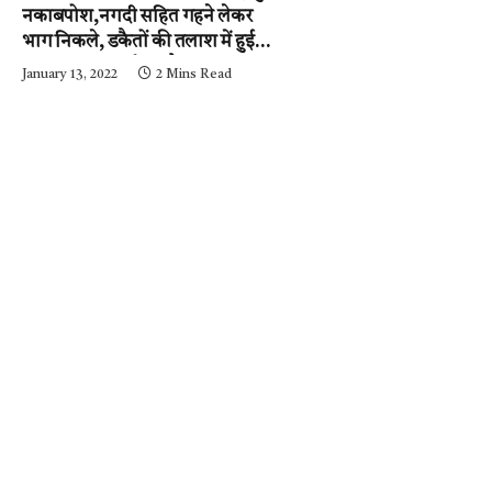
नकाबपोश,नगदी सहित गहने लेकर
भाग निकले, डकैतों की तलाश में हुई
नाकाबंदी…..आईजी और
January 13, 2022
2 Mins Read
एसपी….घटनास्थल पर….पढ़ें न्यूज़
मिर्ची-24