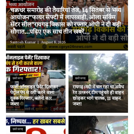
छत्तीसगढ़
चक्रधर समारोह की तैयारियां तेज, 14 सितंबर से भव्य
आयोजन”फायर सेफ्टी में लापरवाही, ओला सर्विस
सेंटर सील”रायगढ़ विकास को रफ्तार,ओपी ने दी बड़ी
सौगात…पढ़िए एक साथ तीन खबरें…
Santosh Kumar
August 8, 2026
छत्तीसगढ़
छत्तीसगढ़
फर्जी ऑनलाइन पेमेंट दिखाकर
रायगढ़।नदी में चल रहा था अवैध
पेट्रोल पंप से ठगी करने वाला
रेत उत्खनन,टीम पहुंचते ही वाहन
युवक गिरफ्तार, बलेनो कार
छोड़कर भागे चालक, 11 वाहन
जब्त!
जब्त!
छत्तीसगढ़