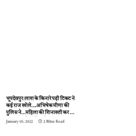
भूपदेवपुर:लाश के किनारे पड़ी टिकट ने
कई राज खोले….अभिषेक मीणा की
पुलिस ने…महिला की शिनाख्ती कर ली.
….अब आरोपी की गर्दन तक जल्द ही
January 16, 2022
2 Mins Read
पहुंचेगी…..पढ़ें न्यूज़ मिर्ची-24