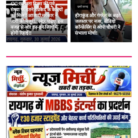
CG:स्वतंत्रता दिवस की पूर्व
छत्तीसगढ़
संध्या पर इतने उम्रकैद के कैदियों
को मिलेगी आजादी,सरकार ने
हीराकुंड और गंगरेल के बढ़ते
जारी की मंजूरी…अंदर पढ़िए इस
जलस्तर पर नजर, वीडियो
वजह से ओर इन-इन जिलों में
कॉन्फ्रेंसिंग से ओपी चौधरी ने
होगी रिहाई!!
संभाला मोर्चा!