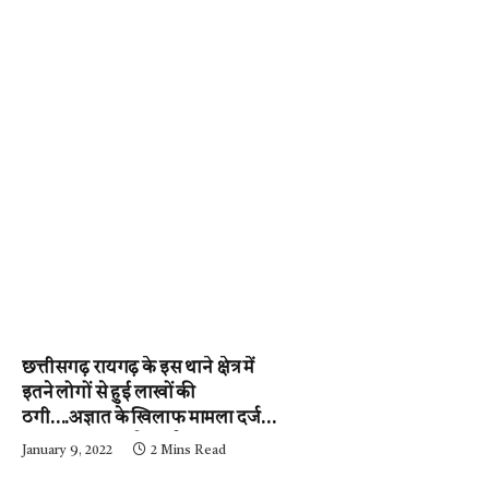
छत्तीसगढ़ रायगढ़ के इस थाने क्षेत्र में
इतने लोगों से हुई लाखों की
ठगी….अज्ञात के खिलाफ मामला दर्ज,
पुलिस जुटी जांच में….पढ़े न्यूज़
January 9, 2022
2 Mins Read
मिर्ची-24