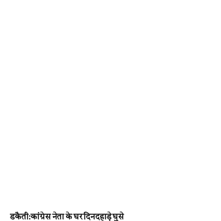
डकैती:कांग्रेस नेता के घर दिनदहाड़े घुसे