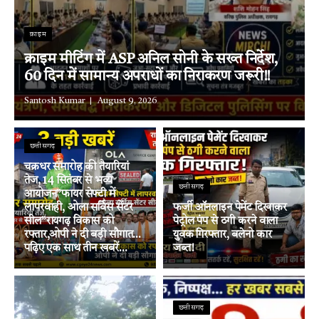
क्राइम
क्राइम मीटिंग में ASP अनिल सोनी के सख्त निर्देश,
60 दिन में सामान्य अपराधों का निराकरण जरूरी!!
Santosh Kumar
August 9, 2026
छत्तीसगढ़
चक्रधर समारोह की तैयारियां
तेज, 14 सितंबर से भव्य
छत्तीसगढ़
आयोजन”फायर सेफ्टी में
लापरवाही, ओला सर्विस सेंटर
फर्जी ऑनलाइन पेमेंट दिखाकर
सील”रायगढ़ विकास को
पेट्रोल पंप से ठगी करने वाला
रफ्तार,ओपी ने दी बड़ी सौगात…
युवक गिरफ्तार, बलेनो कार
पढ़िए एक साथ तीन खबरें…
जब्त!
छत्तीसगढ़