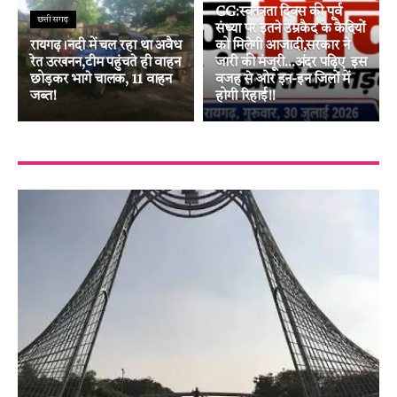
CG:स्वतंत्रता दिवस की पूर्व
छत्तीसगढ़
संध्या पर इतने उम्रकैद के कैदियों
रायगढ़।नदी में चल रहा था अवैध
को मिलेगी आजादी,सरकार ने
रेत उत्खनन,टीम पहुंचते ही वाहन
जारी की मंजूरी…अंदर पढ़िए इस
छोड़कर भागे चालक, 11 वाहन
वजह से ओर इन-इन जिलों में
जब्त!
होगी रिहाई!!