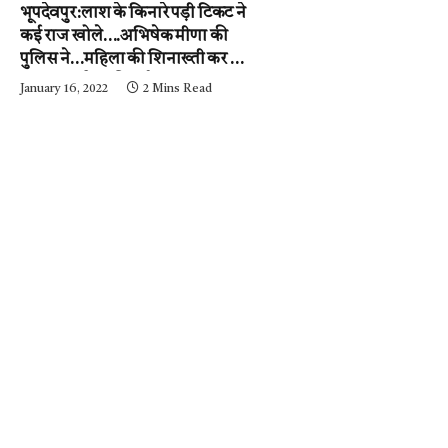
भूपदेवपुर:लाश के किनारे पड़ी टिकट ने
कई राज खोले….अभिषेक मीणा की
पुलिस ने…महिला की शिनाख्ती कर ली.
….अब आरोपी की गर्दन तक जल्द ही
January 16, 2022
2 Mins Read
पहुंचेगी…..पढ़ें न्यूज़ मिर्ची-24