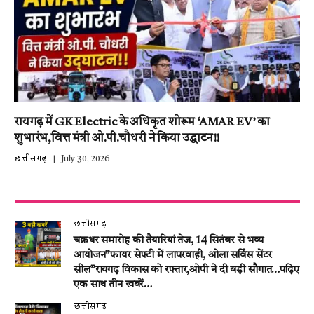
रायगढ़ में GK Electric के अधिकृत शोरूम ‘AMAR EV’ का
शुभारंभ,वित्त मंत्री ओ.पी.चौधरी ने किया उद्घाटन!!
छत्तीसगढ़
July 30, 2026
छत्तीसगढ़
चक्रधर समारोह की तैयारियां तेज, 14 सितंबर से भव्य
आयोजन”फायर सेफ्टी में लापरवाही, ओला सर्विस सेंटर
सील”रायगढ़ विकास को रफ्तार,ओपी ने दी बड़ी सौगात…पढ़िए
एक साथ तीन खबरें…
छत्तीसगढ़