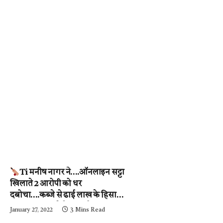
Ti मनीष नागर ने….ऑनलाइन सट्टा
खिलाते 2 आरोपी को धर
दबोचा….कब्जे से ढाई लाख के हिसाब-
किताब जब्त….देखें वीडियो
January 27, 2022
3 Mins Read