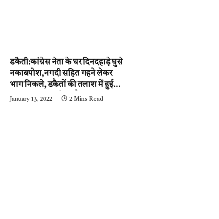
डकैती:कांग्रेस नेता के घर दिनदहाड़े घुसे
नकाबपोश,नगदी सहित गहने लेकर
भाग निकले, डकैतों की तलाश में हुई
नाकाबंदी…..आईजी और
January 13, 2022
2 Mins Read
एसपी….घटनास्थल पर….पढ़ें न्यूज़
मिर्ची-24