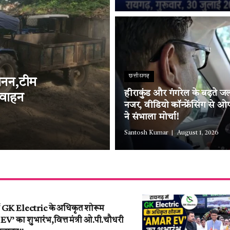
छत्तीसगढ़
्खनन,टीम
हीराकुंड और गंगरेल के बढ़ते ज
 वाहन
नजर, वीडियो कॉन्फ्रेंसिंग से 
ने संभाला मोर्चा!
Santosh Kumar
August 1, 2026
ें GK Electric के अधिकृत शोरूम
’ का शुभारंभ,वित्त मंत्री ओ.पी.चौधरी