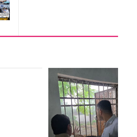
ुलाई को रायगढ़ के
िलों की धड़कन..एक
वाईत