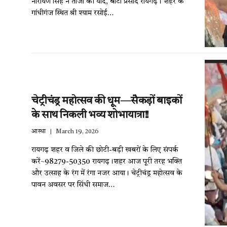
नारायण सिंह ने ताजा की यादें, बांटा प्रसाद रायगढ़। शहर के
गांधीगंज स्थित श्री श्याम रसोई…
चेट्रीचंड्र महोत्सव की धूम—सैकड़ों बाइकों
के साथ निकली भव्य शोभायात्रा!!
आस्था
March 19, 2026
रायगढ़ शहर व जिले की छोटी-बड़ी खबरों के लिए संपर्क
करें~98279-50350 रायगढ़।शहर आज पूरी तरह भक्ति
और उत्साह के रंग में रंगा नजर आया। चेट्रीचंड्र महोत्सव के
पावन अवसर पर सिंधी समाज…