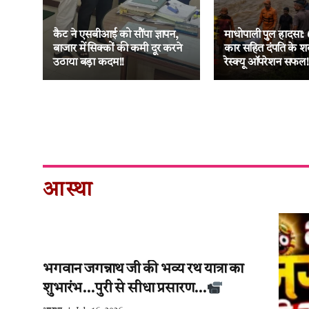
ा
नक
कैट ने एसबीआई को सौंपा ज्ञापन,
माधोपाली पुल हादसा: 
 की
बाजार में सिक्कों की कमी दूर करने
कार सहित दंपति के श
उठाया बड़ा कदम!!
रेस्क्यू ऑपरेशन सफल!
आस्था
भगवान जगन्नाथ जी की भव्य रथ यात्रा का
शुभारंभ…पुरी से सीधा प्रसारण…