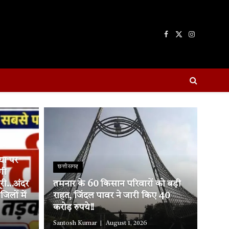
Facebook
X
Instagram
(Twitter)
्या पर
छत्तीसगढ़
गी
ूरी…अंदर
तमनार के 60 किसान परिवारों को बड़ी
लों में
राहत, जिंदल पावर ने जारी किए 40
करोड़ रुपये!!
Santosh Kumar
August 1, 2026