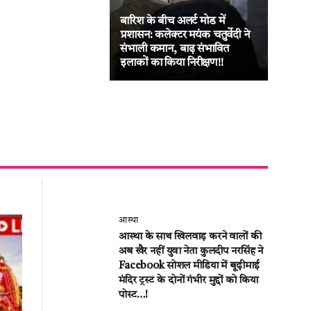
बारिश के बीच अलर्ट मोड में
जनद
प्रशासन: कलेक्टर मयंक चतुर्वेदी ने
का ब
संभाली कमान, बाढ़ संभावित
लीट
इलाकों का किया निरीक्षण!!
की अ
आस्था
आस्था के साथ खिलवाड़ करने वालों की
अब खैर नहीं युवा नेता कुलदीप नरसिंह ने
Facebook सोशल मीडिया में बूढ़ीमाई
मंदिर ट्रस्ट के दोनों गंभीर मुद्दों को किया
पोस्ट…!