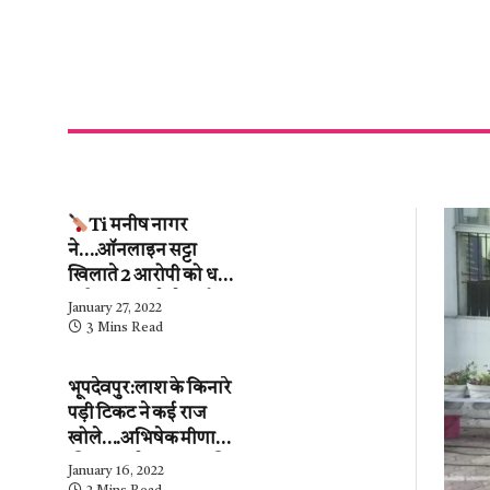
Ti मनीष नागर
ने….ऑनलाइन सट्टा
खिलाते 2 आरोपी को धर
दबोचा….कब्जे से ढाई
January 27, 2022
लाख के हिसाब-किताब
3 Mins Read
जब्त….देखें वीडियो
भूपदेवपुर:लाश के किनारे
पड़ी टिकट ने कई राज
खोले….अभिषेक मीणा
की पुलिस ने…महिला की
January 16, 2022
शिनाख्ती कर ली.….अब