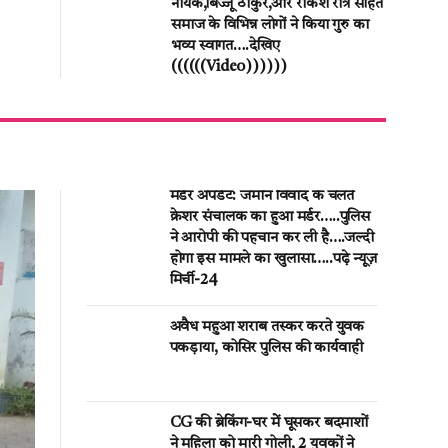
नायक,बिज्जू ठाकुर,और राकेश रात्रे सहित
समाज के विभिन्न लोगों ने किया गुरु का
भव्य स्वागत….देखिए
((((((Video))))))
मर्डर अपडेट: जमीन विवाद के चलते
क्रेशर संचालक का हुआ मर्डर…..पुलिस
ने आरोपी की पहचान कर ली है….जल्दी
होगा इस मामले का खुलासा…..पढ़े न्यूज़
मिर्ची-24
अवैध महुआ शराब तस्कर करते युवक
पकड़ाया, कोसिर पुलिस की कार्यवाही
CG की ब्रेकिंग-घर मेें घूसकर बदमाशों
ने महिला को मारी गोली, 2 युवकों ने