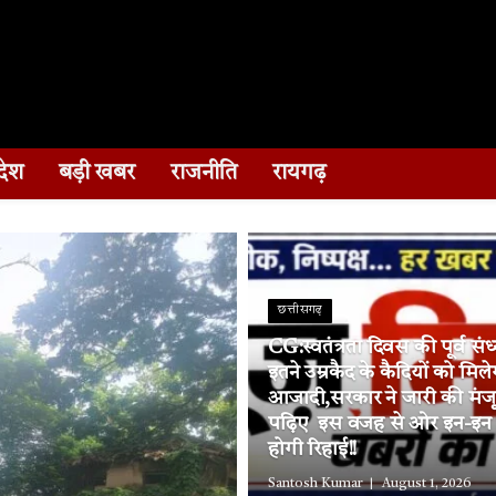
देश
बड़ी खबर
राजनीति
रायगढ़
छत्तीसगढ़
CG:स्वतंत्रता दिवस की पूर्व संध
इतने उम्रकैद के कैदियों को मिले
आजादी,सरकार ने जारी की मंज
पढ़िए इस वजह से ओर इन-इन जि
होगी रिहाई!!
Santosh Kumar
August 1, 2026