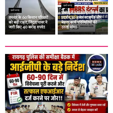
छत्तीसगढ़
छत्तीसगढ़
रायगढ़ में MBBS इंटर्न्स का
तमनार के 60 किसान परिवारों
प्रदर्शन,30 हजार स्टाइपेंड और
को बड़ी राहत, जिंदल पावर ने
बेहतर कार्य परिस्थितियों की
जारी किए 40 करोड़ रुपये!!
उठाई मांग!!