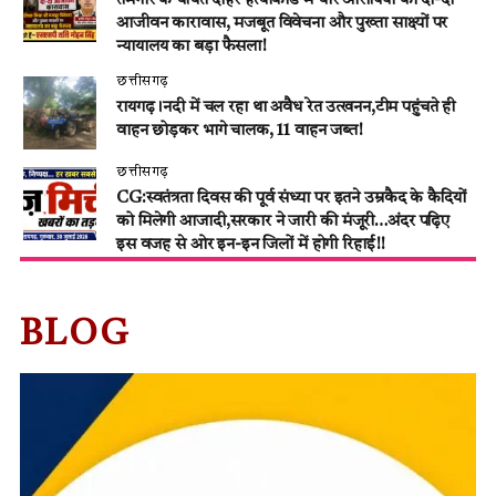
तमनार के चर्चित दोहरे हत्याकांड में चार आरोपियों को दो-दो
आजीवन कारावास, मजबूत विवेचना और पुख्ता साक्ष्यों पर
न्यायालय का बड़ा फैसला!
छत्तीसगढ़
रायगढ़।नदी में चल रहा था अवैध रेत उत्खनन,टीम पहुंचते ही
वाहन छोड़कर भागे चालक, 11 वाहन जब्त!
छत्तीसगढ़
CG:स्वतंत्रता दिवस की पूर्व संध्या पर इतने उम्रकैद के कैदियों
को मिलेगी आजादी,सरकार ने जारी की मंजूरी…अंदर पढ़िए
इस वजह से ओर इन-इन जिलों में होगी रिहाई!!
BLOG