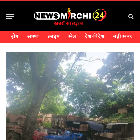
होम
आस्था
क्राइम
खेल
देश-विदेश
बड़ी खबर