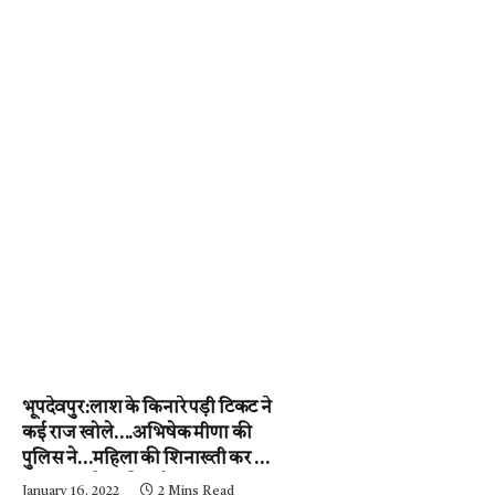
भूपदेवपुर:लाश के किनारे पड़ी टिकट ने
कई राज खोले….अभिषेक मीणा की
पुलिस ने…महिला की शिनाख्ती कर ली.
….अब आरोपी की गर्दन तक जल्द ही
January 16, 2022
2 Mins Read