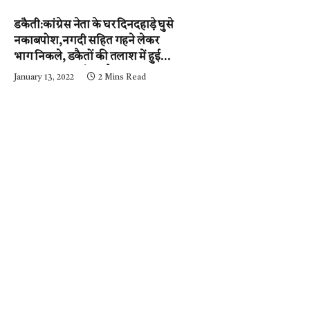
डकैती:कांग्रेस नेता के घर दिनदहाड़े घुसे
नकाबपोश,नगदी सहित गहने लेकर
भाग निकले, डकैतों की तलाश में हुई
नाकाबंदी…..आईजी और
January 13, 2022
2 Mins Read
एसपी….घटनास्थल पर….पढ़ें न्यूज़
मिर्ची-24