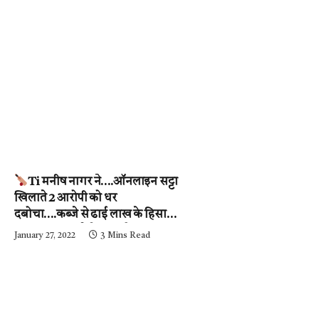
Ti मनीष नागर ने….ऑनलाइन सट्टा
खिलाते 2 आरोपी को धर
दबोचा….कब्जे से ढाई लाख के हिसाब-
किताब जब्त….देखें वीडियो
January 27, 2022
3 Mins Read