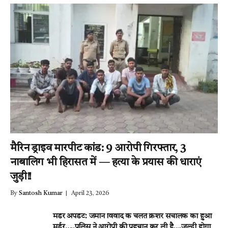
मैरिन ड्राइव मारपीट कांड: 9 आरोपी गिरफ्तार, 3
नाबालिग भी हिरासत में — हत्या के प्रयास की धाराएं
जुड़ी!!
By
Santosh Kumar
April 23, 2026
मर्डर अपडेट: जमीन विवाद के चलते क्रेशर संचालक का हुआ
मर्डर…..पुलिस ने आरोपी की पहचान कर ली है….जल्दी होगा