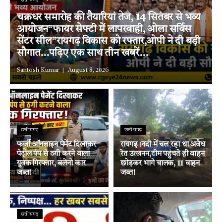
छत्तीसगढ़
चक्रधर समारोह की तैयारियां तेज, 14 सितंबर से भव्य
आयोजन”फायर सेफ्टी में लापरवाही, ओला सर्विस
सेंटर सील”रायगढ़ विकास को रफ्तार,ओपी ने दी बड़ी
सौगात…पढ़िए एक साथ तीन खबरें…
Santosh Kumar
August 8, 2026
छत्तीसगढ़
छत्तीसगढ़
फर्जी ऑनलाइन पेमेंट दिखाकर
रायगढ़।नदी में चल रहा था अवैध
पेट्रोल पंप से ठगी करने वाला
रेत उत्खनन,टीम पहुंचते ही वाहन
युवक गिरफ्तार, बलेनो कार
छोड़कर भागे चालक, 11 वाहन
जब्त!
जब्त!
छत्तीसगढ़