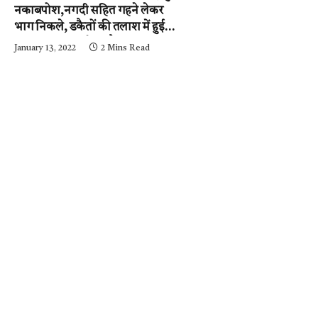
नकाबपोश,नगदी सहित गहने लेकर
भाग निकले, डकैतों की तलाश में हुई
नाकाबंदी…..आईजी और
January 13, 2022
2 Mins Read
एसपी….घटनास्थल पर….पढ़ें न्यूज़
मिर्ची-24