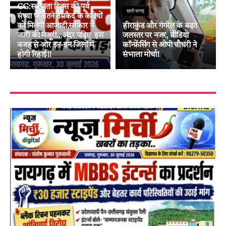
CG:स्वतंत्रता दिवस की पूर्व
छत्तीसगढ़
संध्या पर इतने उम्रकैद के कैदियों
को मिलेगी आजादी,सरकार ने
हीराकुंड और गंगरेल के बढ़ते
जारी की मंजूरी…अंदर पढ़िए इस
जलस्तर पर नजर, वीडियो
वजह से ओर इन-इन जिलों में
कॉन्फ्रेंसिंग से ओपी चौधरी ने
होगी रिहाई!!
संभाला मोर्चा!