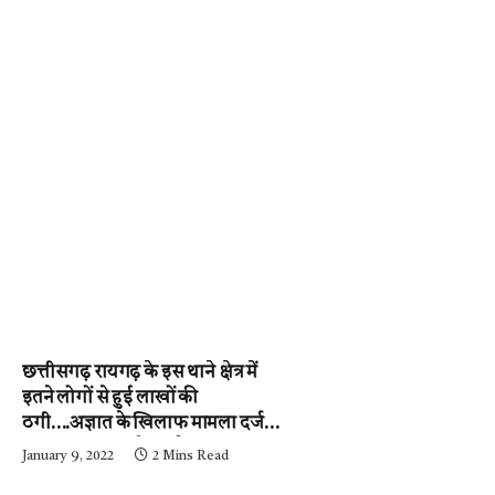
छत्तीसगढ़ रायगढ़ के इस थाने क्षेत्र में
इतने लोगों से हुई लाखों की
ठगी….अज्ञात के खिलाफ मामला दर्ज,
पुलिस जुटी जांच में….पढ़े न्यूज़
January 9, 2022
2 Mins Read
मिर्ची-24