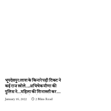
भूपदेवपुर:लाश के किनारे पड़ी टिकट ने
कई राज खोले….अभिषेक मीणा की
पुलिस ने…महिला की शिनाख्ती कर ली.
….अब आरोपी की गर्दन तक जल्द ही
January 16, 2022
2 Mins Read
पहुंचेगी…..पढ़ें न्यूज़ मिर्ची-24