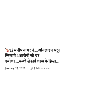
Ti मनीष नागर ने….ऑनलाइन सट्टा
खिलाते 2 आरोपी को धर
दबोचा….कब्जे से ढाई लाख के हिसाब-
किताब जब्त….देखें वीडियो
January 27, 2022
3 Mins Read