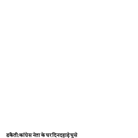
डकैती:कांग्रेस नेता के घर दिनदहाड़े घुसे