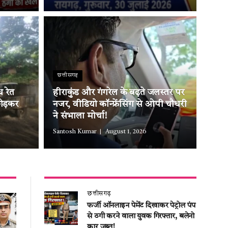
छत्तीसगढ़
 रेत
हीराकुंड और गंगरेल के बढ़ते जलस्तर पर
ोड़कर
नजर, वीडियो कॉन्फ्रेंसिंग से ओपी चौधरी
ने संभाला मोर्चा!
Santosh Kumar
August 1, 2026
छत्तीसगढ़
फर्जी ऑनलाइन पेमेंट दिखाकर पेट्रोल पंप
से ठगी करने वाला युवक गिरफ्तार, बलेनो
कार जब्त!