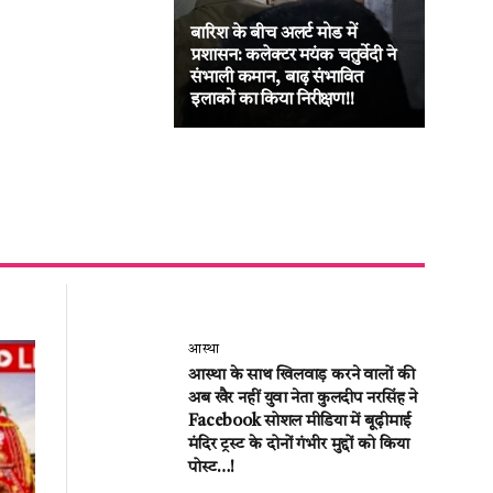
बारिश के बीच अलर्ट मोड में
जनद
प्रशासन: कलेक्टर मयंक चतुर्वेदी ने
का ब
संभाली कमान, बाढ़ संभावित
लीट
इलाकों का किया निरीक्षण!!
की अ
आस्था
आस्था के साथ खिलवाड़ करने वालों की
अब खैर नहीं युवा नेता कुलदीप नरसिंह ने
Facebook सोशल मीडिया में बूढ़ीमाई
मंदिर ट्रस्ट के दोनों गंभीर मुद्दों को किया
पोस्ट…!