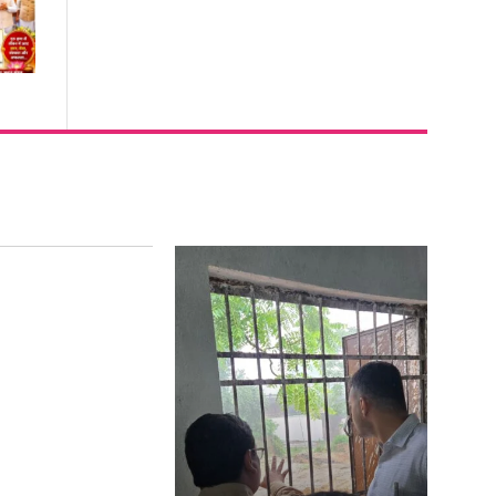
ुलाई को रायगढ़ के
िलों की धड़कन..एक
वाईत