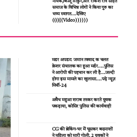
नायक,बिज्जू ठाकुर,और राकेश रात्रे सहित
समाज के विभिन्न लोगों ने किया गुरु का
भव्य स्वागत….देखिए
((((((Video))))))
मर्डर अपडेट: जमीन विवाद के चलते
क्रेशर संचालक का हुआ मर्डर…..पुलिस
ने आरोपी की पहचान कर ली है….जल्दी
होगा इस मामले का खुलासा…..पढ़े न्यूज़
मिर्ची-24
अवैध महुआ शराब तस्कर करते युवक
पकड़ाया, कोसिर पुलिस की कार्यवाही
CG की ब्रेकिंग-घर मेें घूसकर बदमाशों
ने महिला को मारी गोली, 2 युवकों ने