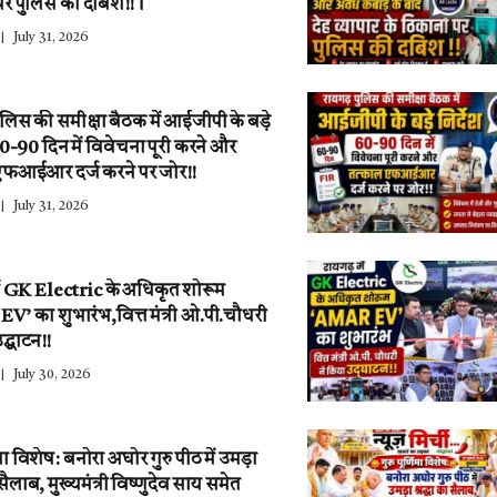
पर पुलिस की दबिश!!।
July 31, 2026
ुलिस की समीक्षा बैठक में आईजीपी के बड़े
 60-90 दिन में विवेचना पूरी करने और
एफआईआर दर्ज करने पर जोर!!
July 31, 2026
ें GK Electric के अधिकृत शोरूम
’ का शुभारंभ,वित्त मंत्री ओ.पी.चौधरी
द्घाटन!!
July 30, 2026
णिमा विशेष: बनोरा अघोर गुरु पीठ में उमड़ा
ा सैलाब, मुख्यमंत्री विष्णुदेव साय समेत