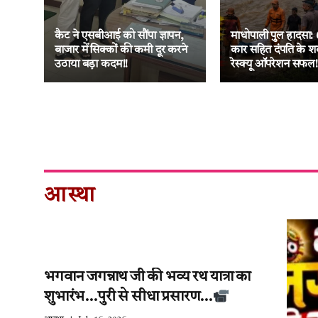
ा
नक
कैट ने एसबीआई को सौंपा ज्ञापन,
माधोपाली पुल हादसा: 
 की
बाजार में सिक्कों की कमी दूर करने
कार सहित दंपति के श
उठाया बड़ा कदम!!
रेस्क्यू ऑपरेशन सफल!
आस्था
भगवान जगन्नाथ जी की भव्य रथ यात्रा का
शुभारंभ…पुरी से सीधा प्रसारण…