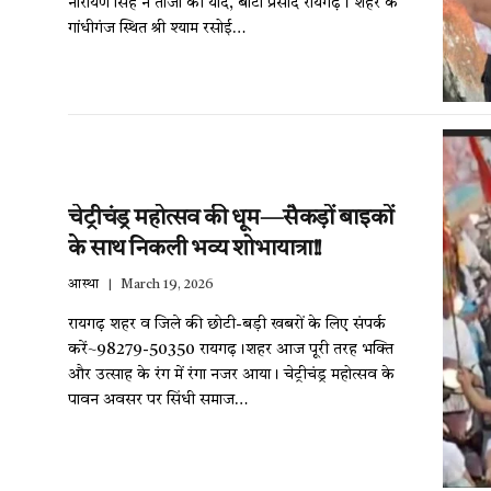
नारायण सिंह ने ताजा की यादें, बांटा प्रसाद रायगढ़। शहर के
गांधीगंज स्थित श्री श्याम रसोई…
चेट्रीचंड्र महोत्सव की धूम—सैकड़ों बाइकों
के साथ निकली भव्य शोभायात्रा!!
आस्था
March 19, 2026
रायगढ़ शहर व जिले की छोटी-बड़ी खबरों के लिए संपर्क
करें~98279-50350 रायगढ़।शहर आज पूरी तरह भक्ति
और उत्साह के रंग में रंगा नजर आया। चेट्रीचंड्र महोत्सव के
पावन अवसर पर सिंधी समाज…