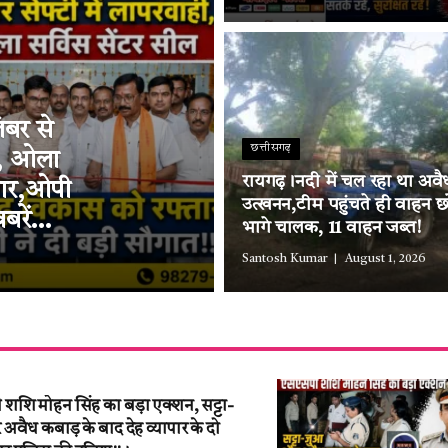
ंबर से
छत्तीसगढ़
ी, ओला
रायगढ़।नदी में चल रहा था अवैध
्तार,ओपी
उत्खनन,टीम पहुंचते ही वाहन छ
बरें…
भागे चालक, 11 वाहन जब्त!
Santosh Kumar
August 1, 2026
शि मोहन सिंह का बड़ा एक्शन, सट्टा-
वैध कबाड़ के बाद देह व्यापार के दो