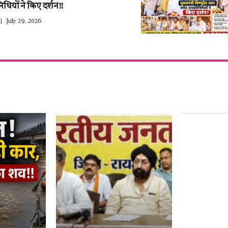
िधियों ने किए दर्शन!!
July 29, 2026
हर साल 27 ज
युवाओं के द
नाम–हेमंत थ