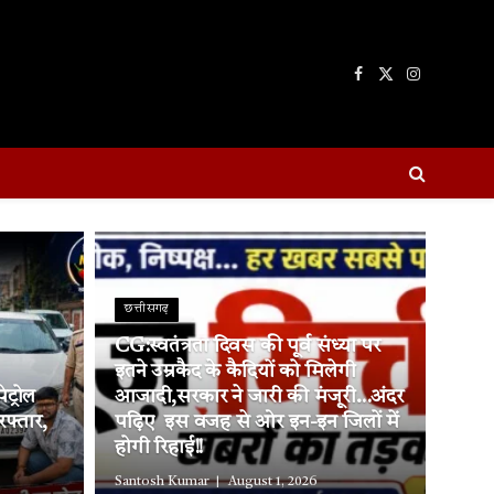
Facebook
X
Instagram
(Twitter)
छत्तीसगढ़
CG:स्वतंत्रता दिवस की पूर्व संध्या पर
इतने उम्रकैद के कैदियों को मिलेगी
ट्रोल
आजादी,सरकार ने जारी की मंजूरी…अंदर
रफ्तार,
पढ़िए इस वजह से ओर इन-इन जिलों में
होगी रिहाई!!
Santosh Kumar
August 1, 2026