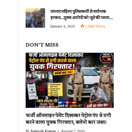
पिटाई…
इन धाराओं के तहत्~बंटी
समेत इतने लोगों पर हुई नामजद fir दर्ज!!
तमनार:महिला पुलिसकर्मी से शर्मनाक
हरकत…मुख्य आरोपी को जूते की माला
पहनाकर पैदल मार्च पुलिस ने
January 5, 2026
1,399
Views
निकाला~देखिए वीडियो
DON'T MISS
फर्जी ऑनलाइन पेमेंट दिखाकर पेट्रोल पंप से ठगी
करने वाला युवक गिरफ्तार, बलेनो कार जब्त!
By
Santosh Kumar
August 7, 2026