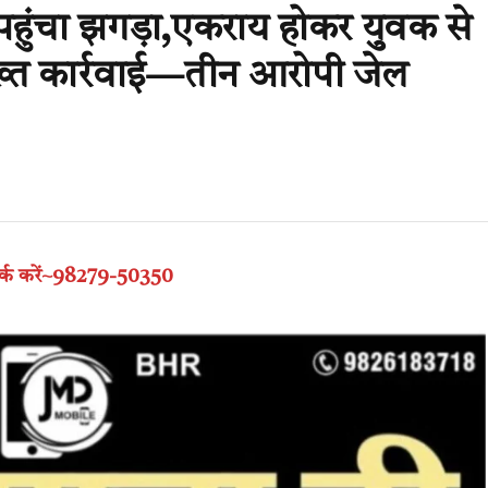
हुंचा झगड़ा,एकराय होकर युवक से
्त कार्रवाई—तीन आरोपी जेल
पर्क करें~98279-50350