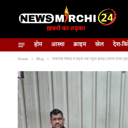
होम
आस्था
क्राइम
खेल
देश-वि
»
»
Home
Blog
पिकनिक विवाद से सड़क तक पहुंचा झगड़ा,एकराय होकर युव