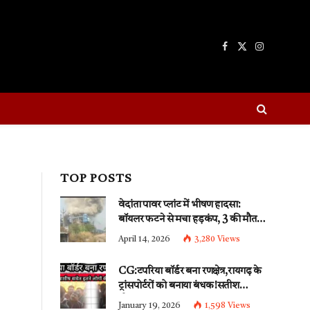
Facebook
X
Instagram
(Twitter)
TOP POSTS
वेदांता पावर प्लांट में भीषण हादसा:
बॉयलर फटने से मचा हड़कंप, 3 की मौत,
कई गंभीर
April 14, 2026
3,280
Views
CG:टपरिया बॉर्डर बना रणक्षेत्र,रायगढ़ के
ट्रांसपोर्टरों को बनाया बंधक!सतीश
चौबे,आशीष यादव समेत इतने लोगों की
January 19, 2026
1,598
Views