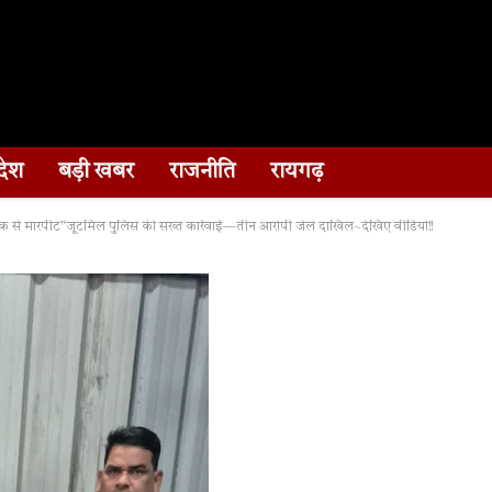
देश
बड़ी खबर
राजनीति
रायगढ़
क से मारपीट”जूटमिल पुलिस की सख्त कार्रवाई—तीन आरोपी जेल दाखिल~देखिए वीडियो!!