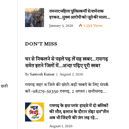
पिटाई…
इन धाराओं के तहत्~बंटी
समेत इतने लोगों पर हुई नामजद fir दर्ज!!
तमनार:महिला पुलिसकर्मी से शर्मनाक
हरकत…मुख्य आरोपी को जूते की माला
पहनाकर पैदल मार्च पुलिस ने
January 5, 2026
1,399
Views
निकाला~देखिए वीडियो
DON'T MISS
घर से निकलने से पहले पढ़ लें यह खबर…रायगढ़
समेत इतने जिलों में…अन्दर पढ़िए पूरी खबर
By
Santosh Kumar
August 2, 2026
रायगढ़ शहर व जिले की छोटी-बड़ी खबरों के लिए संपर्क
े छठी
करें~98279-50350 रायगढ़, 2 अगस्त। छत्तीसगढ़…
रायगढ़ के इस प्लांट हादसे में दो श्रमिकों
की मौत, इलाज के दौरान तोड़ा दम”तीन
अब भी जिंदगी की जंग लड़ रहे…
August 1, 2026