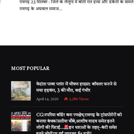
क
रायगढ़ 23 सितंबर : जिले के लैलूंगा में बीती रात हत्या और डकैती के मामले म
रायगढ़ के अग्रवाल समाज…
MOST POPULAR
वेदांता पावर प्लांट में भीषण हादसा: बॉयलर फटने से
मचा हड़कंप, 3 की मौत, कई गंभीर
April 14, 2026
3,280
Views
CG:टपरिया बॉर्डर बना रणक्षेत्र,रायगढ़ के ट्रांसपोर्टरों को
बनाया बंधक!सतीश चौबे,आशीष यादव समेत इतने
लोगों की पिटाई…
इन धाराओं के तहत्~बंटी समेत