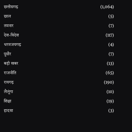
छत्तीसगढ़
(1,064)
छाल
(5)
तमनार
(7)
देश-विदेश
(117)
धरमजयगढ़
(4)
पुसौर
(7)
बड़ी खबर
(13)
राजनीति
(65)
रायगढ़
(190)
लैलूंगा
(10)
शिक्षा
(19)
हादसा
(3)