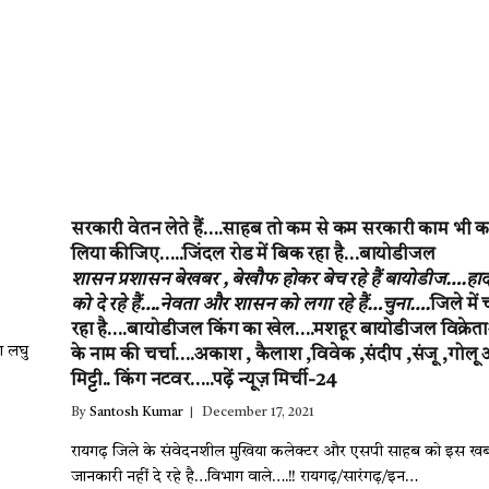
सरकारी वेतन लेते हैं….साहब तो कम से कम सरकारी काम भी क
लिया कीजिए…..जिंदल रोड में बिक रहा है…बायोडीजल
शासन प्रशासन बेखबर , बेखौफ होकर बेच रहे हैं बायोडीज….हाद
को दे रहे हैं….नेवता और शासन को लगा रहे हैं…चुना….
जिले में
रहा है….बायोडीजल किंग का खेल….मशहूर बायोडीजल विक्रेत
ा लघु
के नाम की चर्चा….अकाश , कैलाश ,विवेक ,संदीप ,संजू ,गोलू
मिट्टी.. किंग नटवर…..पढ़ें न्यूज़ मिर्ची-24
By
Santosh Kumar
December 17, 2021
रायगढ़ जिले के संवेदनशील मुखिया कलेक्टर और एसपी साहब को इस ख
जानकारी नहीं दे रहे है…विभाग वाले….!! रायगढ़/सारंगढ़/इन…