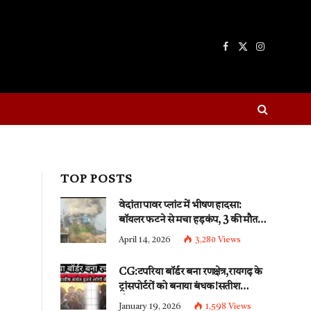
Facebook
X
Instagram
(Twitter)
TOP POSTS
वेदांता पावर प्लांट में भीषण हादसा:
बॉयलर फटने से मचा हड़कंप, 3 की मौत,
कई गंभीर
April 14, 2026
3,280
Views
CG:टपरिया बॉर्डर बना रणक्षेत्र,रायगढ़ के
ट्रांसपोर्टरों को बनाया बंधक!सतीश
चौबे,आशीष यादव समेत इतने लोगों की
January 19, 2026
1,598
Views