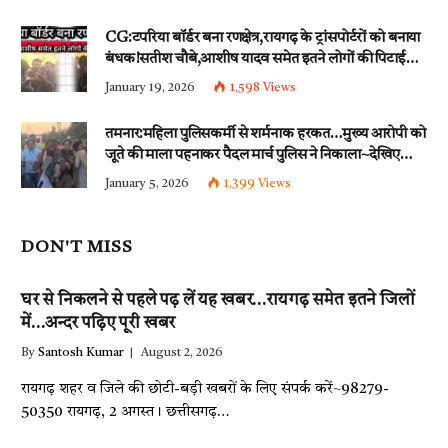
CG:टपरिया बॉर्डर बना रणक्षेत्र,रायगढ़ के ट्रांसपोर्टरों को बनाया
बंधक!सतीश चौबे,आशीष यादव समेत इतने लोगों की पिटाई…
इन धाराओं के तहत्~बंटी समेत इतने लोगों पर हुई नामजद
January 19, 2026
1,598
Views
fir दर्ज!!
तमनार:महिला पुलिसकर्मी से शर्मनाक हरकत…मुख्य आरोपी को
जूते की माला पहनाकर पैदल मार्च पुलिस ने निकाला~देखिए
वीडियो
January 5, 2026
1,399
Views
DON'T MISS
घर से निकलने से पहले पढ़ लें यह खबर…रायगढ़ समेत इतने जिलों
में…अन्दर पढ़िए पूरी खबर
By
Santosh Kumar
August 2, 2026
रायगढ़ शहर व जिले की छोटी-बड़ी खबरों के लिए संपर्क करें~98279-
50350 रायगढ़, 2 अगस्त। छत्तीसगढ़…