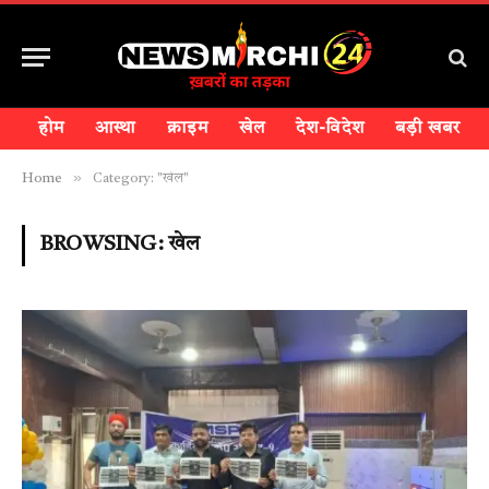
होम
आस्था
क्राइम
खेल
देश-विदेश
बड़ी खबर
»
Home
Category: "खेल"
BROWSING:
खेल