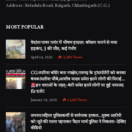
Address : Beladula Road, Raigarh, Chhattisgarh (C.G.)
MOST POPULAR
वेदांता पावर प्लांट में भीषण हादसा: बॉयलर फटने से मचा
हड़कंप, 3 की मौत, कई गंभीर
April 14, 2026
3,280
Views
CG:टपरिया बॉर्डर बना रणक्षेत्र,रायगढ़ के ट्रांसपोर्टरों को बनाया
बंधक!सतीश चौबे,आशीष यादव समेत इतने लोगों की पिटाई…
इन धाराओं के तहत्~बंटी समेत इतने लोगों पर हुई नामजद
fir दर्ज!!
January 19, 2026
1,598
Views
तमनार:महिला पुलिसकर्मी से शर्मनाक हरकत…मुख्य आरोपी
को जूते की माला पहनाकर पैदल मार्च पुलिस ने निकाला~देखिए
वीडियो