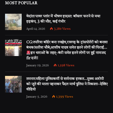
MOST POPULAR
वेदांता पावर प्लांट में भीषण हादसा: बॉयलर फटने से मचा
हड़कंप, 3 की मौत, कई गंभीर
April 14, 2026
3,280
Views
CG:टपरिया बॉर्डर बना रणक्षेत्र,रायगढ़ के ट्रांसपोर्टरों को बनाया
बंधक!सतीश चौबे,आशीष यादव समेत इतने लोगों की पिटाई…
इन धाराओं के तहत्~बंटी समेत इतने लोगों पर हुई नामजद
fir दर्ज!!
January 19, 2026
1,598
Views
तमनार:महिला पुलिसकर्मी से शर्मनाक हरकत…मुख्य आरोपी
को जूते की माला पहनाकर पैदल मार्च पुलिस ने निकाला~देखिए
वीडियो
January 5, 2026
1,399
Views