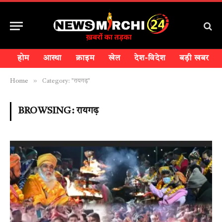
होम
आस्था
क्राइम
खेल
देश-विदेश
बड़ी खबर
»
Home
Category: "रायगढ़"
BROWSING:
रायगढ़