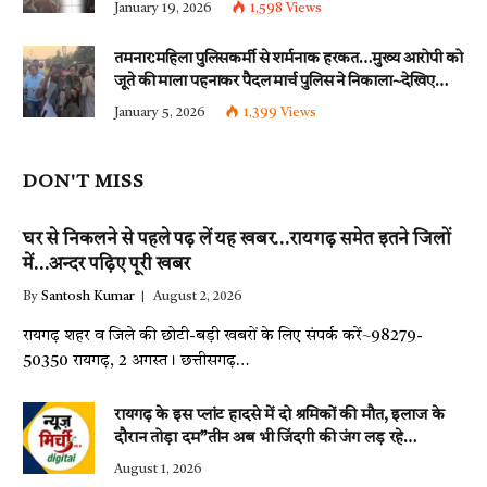
इन धाराओं के तहत्~बंटी समेत इतने लोगों पर हुई नामजद
January 19, 2026
1,598
Views
fir दर्ज!!
तमनार:महिला पुलिसकर्मी से शर्मनाक हरकत…मुख्य आरोपी को
जूते की माला पहनाकर पैदल मार्च पुलिस ने निकाला~देखिए
वीडियो
January 5, 2026
1,399
Views
DON'T MISS
घर से निकलने से पहले पढ़ लें यह खबर…रायगढ़ समेत इतने जिलों
में…अन्दर पढ़िए पूरी खबर
By
Santosh Kumar
August 2, 2026
रायगढ़ शहर व जिले की छोटी-बड़ी खबरों के लिए संपर्क करें~98279-
50350 रायगढ़, 2 अगस्त। छत्तीसगढ़…
रायगढ़ के इस प्लांट हादसे में दो श्रमिकों की मौत, इलाज के
दौरान तोड़ा दम”तीन अब भी जिंदगी की जंग लड़ रहे…
August 1, 2026