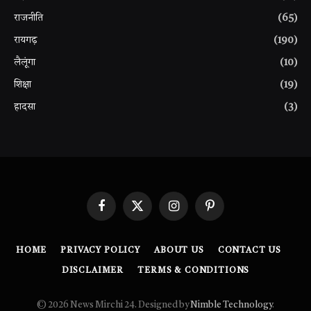
राजनीति
(65)
रायगढ़
(190)
लैलूंगा
(10)
शिक्षा
(19)
हादसा
(3)
Facebook
X
Instagram
Pinterest
(Twitter)
HOME
PRIVACY POLICY
ABOUT US
CONTACT US
DISCLAIMER
TERMS & CONDITIONS
© 2026 News Mirchi 24. Designed by
Nimble Technology
.