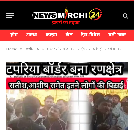
होम
आस्था
क्राइम
खेल
देश-विदेश
बड़ी खबर
»
»
Home
छत्तीसगढ़
CG:टपरिया बॉर्डर बना रणक्षेत्र,रायगढ़ के ट्रांसपोर्टरों को बनाया बंधक!सतीश चौबे,आशीष यादव समेत इतने लोगों की पिटाई…