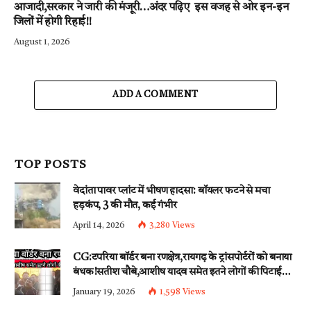
आजादी,सरकार ने जारी की मंजूरी…अंदर पढ़िए इस वजह से ओर इन-इन
जिलों में होगी रिहाई!!
August 1, 2026
ADD A COMMENT
TOP POSTS
वेदांता पावर प्लांट में भीषण हादसा: बॉयलर फटने से मचा
हड़कंप, 3 की मौत, कई गंभीर
April 14, 2026
3,280
Views
CG:टपरिया बॉर्डर बना रणक्षेत्र,रायगढ़ के ट्रांसपोर्टरों को बनाया
बंधक!सतीश चौबे,आशीष यादव समेत इतने लोगों की पिटाई…
इन धाराओं के तहत्~बंटी समेत इतने लोगों पर हुई नामजद
January 19, 2026
1,598
Views
fir दर्ज!!