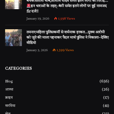
बंधक!सतीश चौबे,आशीष यादव समेत इतने लोगों की पिटाई…
इन धाराओं के तहत्~बंटी समेत इतने लोगों पर हुई नामजद
fir दर्ज!!
January 19, 2026
1,598
Views
तमनार:महिला पुलिसकर्मी से शर्मनाक हरकत…मुख्य आरोपी
को जूते की माला पहनाकर पैदल मार्च पुलिस ने निकाला~देखिए
वीडियो
January 5, 2026
1,399
Views
CATEGORIES
Blog
(656)
आस्था
(26)
क्राइम
(17)
खरसिया
(41)