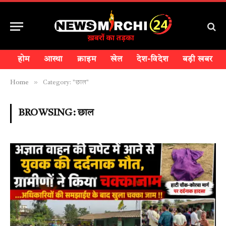
होम
आस्था
क्राइम
खेल
देश-विदेश
बड़ी खबर
»
Home
Category: "छाल"
BROWSING:
छाल