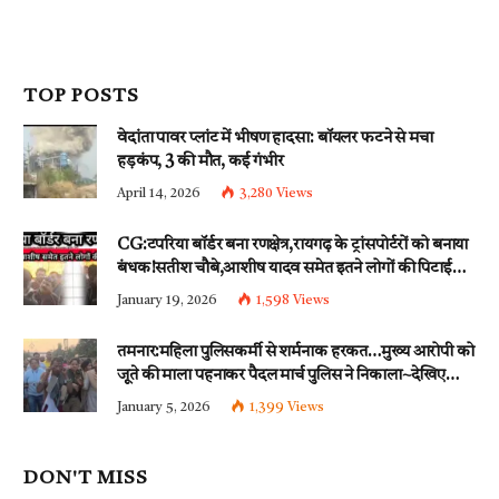
TOP POSTS
वेदांता पावर प्लांट में भीषण हादसा: बॉयलर फटने से मचा
हड़कंप, 3 की मौत, कई गंभीर
April 14, 2026
3,280
Views
CG:टपरिया बॉर्डर बना रणक्षेत्र,रायगढ़ के ट्रांसपोर्टरों को बनाया
बंधक!सतीश चौबे,आशीष यादव समेत इतने लोगों की पिटाई…
इन धाराओं के तहत्~बंटी समेत इतने लोगों पर हुई नामजद
January 19, 2026
1,598
Views
fir दर्ज!!
तमनार:महिला पुलिसकर्मी से शर्मनाक हरकत…मुख्य आरोपी को
जूते की माला पहनाकर पैदल मार्च पुलिस ने निकाला~देखिए
वीडियो
January 5, 2026
1,399
Views
DON'T MISS