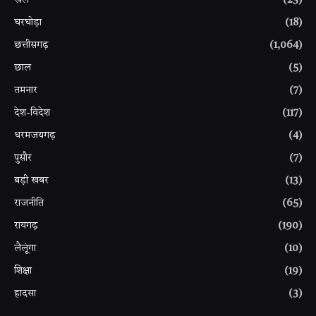
खेल
(23)
घरघोड़ा
(18)
छत्तीसगढ़
(1,064)
छाल
(5)
तमनार
(7)
देश-विदेश
(117)
धरमजयगढ़
(4)
पुसौर
(7)
बड़ी खबर
(13)
राजनीति
(65)
रायगढ़
(190)
लैलूंगा
(10)
शिक्षा
(19)
हादसा
(3)