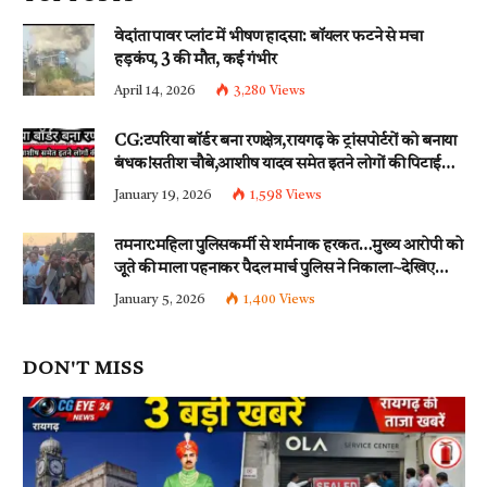
वेदांता पावर प्लांट में भीषण हादसा: बॉयलर फटने से मचा
हड़कंप, 3 की मौत, कई गंभीर
April 14, 2026
3,280
Views
CG:टपरिया बॉर्डर बना रणक्षेत्र,रायगढ़ के ट्रांसपोर्टरों को बनाया
बंधक!सतीश चौबे,आशीष यादव समेत इतने लोगों की पिटाई…
इन धाराओं के तहत्~बंटी समेत इतने लोगों पर हुई नामजद
January 19, 2026
1,598
Views
fir दर्ज!!
तमनार:महिला पुलिसकर्मी से शर्मनाक हरकत…मुख्य आरोपी को
जूते की माला पहनाकर पैदल मार्च पुलिस ने निकाला~देखिए
वीडियो
January 5, 2026
1,400
Views
DON'T MISS