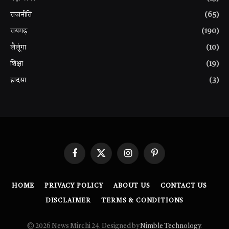
राजनीति
(65)
रायगढ़
(190)
लैलूंगा
(10)
शिक्षा
(19)
हादसा
(3)
Facebook
X
Instagram
Pinterest
(Twitter)
HOME
PRIVACY POLICY
ABOUT US
CONTACT US
DISCLAIMER
TERMS & CONDITIONS
© 2026 News Mirchi 24. Designed by
Nimble Technology
.