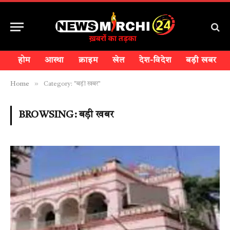
होम
आस्था
क्राइम
खेल
देश-विदेश
बड़ी खबर
»
Home
Category: "बड़ी खबर"
BROWSING:
बड़ी खबर