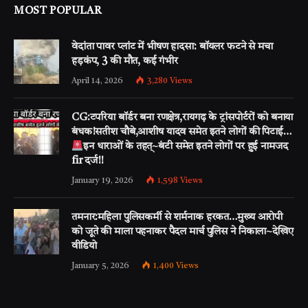
MOST POPULAR
वेदांता पावर प्लांट में भीषण हादसा: बॉयलर फटने से मचा
हड़कंप, 3 की मौत, कई गंभीर
April 14, 2026
3,280
Views
CG:टपरिया बॉर्डर बना रणक्षेत्र,रायगढ़ के ट्रांसपोर्टरों को बनाया
बंधक!सतीश चौबे,आशीष यादव समेत इतने लोगों की पिटाई…
इन धाराओं के तहत्~बंटी समेत इतने लोगों पर हुई नामजद
fir दर्ज!!
January 19, 2026
1,598
Views
तमनार:महिला पुलिसकर्मी से शर्मनाक हरकत…मुख्य आरोपी
को जूते की माला पहनाकर पैदल मार्च पुलिस ने निकाला~देखिए
वीडियो
January 5, 2026
1,400
Views