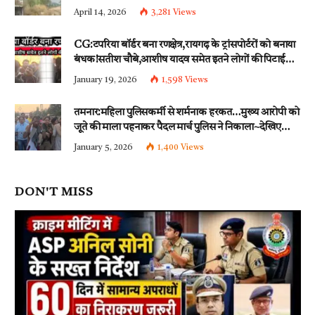
April 14, 2026
3,281
Views
CG:टपरिया बॉर्डर बना रणक्षेत्र,रायगढ़ के ट्रांसपोर्टरों को बनाया
बंधक!सतीश चौबे,आशीष यादव समेत इतने लोगों की पिटाई…
इन धाराओं के तहत्~बंटी समेत इतने लोगों पर हुई नामजद
January 19, 2026
1,598
Views
fir दर्ज!!
तमनार:महिला पुलिसकर्मी से शर्मनाक हरकत…मुख्य आरोपी को
जूते की माला पहनाकर पैदल मार्च पुलिस ने निकाला~देखिए
वीडियो
January 5, 2026
1,400
Views
DON'T MISS