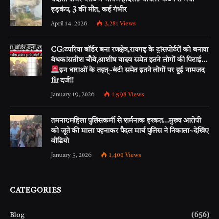
हड़कंप, 3 की मौत, कई गंभीर
April 14, 2026
3,281
Views
CG:टपरिया बॉर्डर बना रणक्षेत्र,रायगढ़ के ट्रांसपोर्टरों को बनाया
बंधक!सतीश चौबे,आशीष यादव समेत इतने लोगों की पिटाई…
इन धाराओं के तहत्~बंटी समेत इतने लोगों पर हुई नामजद
fir दर्ज!!
January 19, 2026
1,598
Views
तमनार:महिला पुलिसकर्मी से शर्मनाक हरकत…मुख्य आरोपी
को जूते की माला पहनाकर पैदल मार्च पुलिस ने निकाला~देखिए
वीडियो
January 5, 2026
1,400
Views
CATEGORIES
Blog
(656)