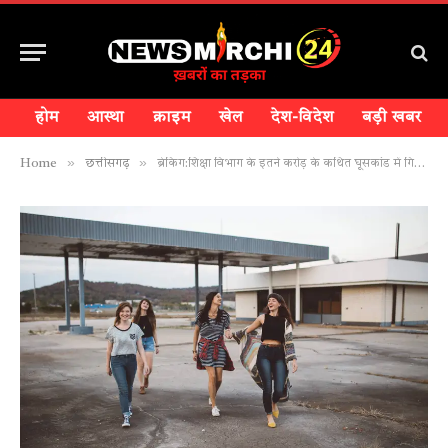
होम
आस्था
क्राइम
खेल
देश-विदेश
बड़ी खबर
»
»
Home
छत्तीसगढ़
ब्रेकिंग:शिक्षा विभाग के इतने करोड़ के कथित घूसकांड में गिरफ्तार …. रिटायर DEO समेत दो अन्य को पुलिस ने…..आगे पढ़ें न्यूज़ मिर्ची-24