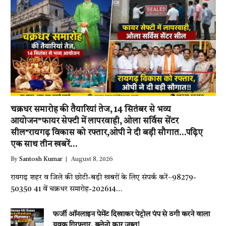
चक्रधर समारोह की तैयारियां तेज, 14 सितंबर से भव्य
आयोजन”फायर सेफ्टी में लापरवाही, ओला सर्विस सेंटर
सील”रायगढ़ विकास को रफ्तार,ओपी ने दी बड़ी सौगात…पढ़िए
एक साथ तीन खबरें…
By
Santosh Kumar
August 8, 2026
रायगढ़ शहर व जिले की छोटी-बड़ी खबरों के लिए संपर्क करें~98279-
50350 41 वें चक्रधर समारोह-202614…
फर्जी ऑनलाइन पेमेंट दिखाकर पेट्रोल पंप से ठगी करने वाला
युवक गिरफ्तार, बलेनो कार जब्त!