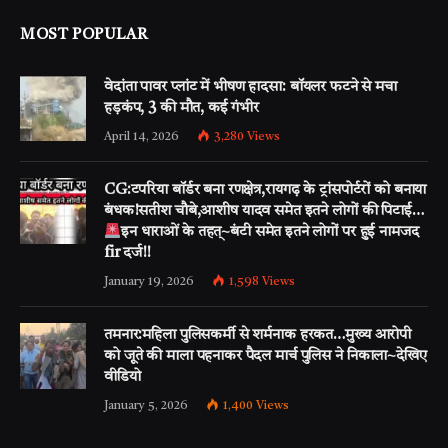
MOST POPULAR
वेदांता पावर प्लांट में भीषण हादसा: बॉयलर फटने से मचा
हड़कंप, 3 की मौत, कई गंभीर
April 14, 2026
3,280
Views
CG:टपरिया बॉर्डर बना रणक्षेत्र,रायगढ़ के ट्रांसपोर्टरों को बनाया
बंधक!सतीश चौबे,आशीष यादव समेत इतने लोगों की पिटाई…
इन धाराओं के तहत्~बंटी समेत इतने लोगों पर हुई नामजद
fir दर्ज!!
January 19, 2026
1,598
Views
तमनार:महिला पुलिसकर्मी से शर्मनाक हरकत…मुख्य आरोपी
को जूते की माला पहनाकर पैदल मार्च पुलिस ने निकाला~देखिए
वीडियो
January 5, 2026
1,400
Views