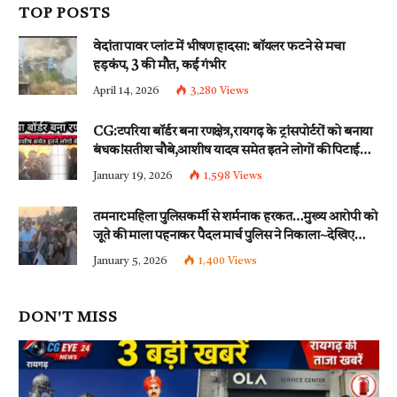
TOP POSTS
वेदांता पावर प्लांट में भीषण हादसा: बॉयलर फटने से मचा
हड़कंप, 3 की मौत, कई गंभीर
April 14, 2026
3,280
Views
CG:टपरिया बॉर्डर बना रणक्षेत्र,रायगढ़ के ट्रांसपोर्टरों को बनाया
बंधक!सतीश चौबे,आशीष यादव समेत इतने लोगों की पिटाई…
इन धाराओं के तहत्~बंटी समेत इतने लोगों पर हुई नामजद
January 19, 2026
1,598
Views
fir दर्ज!!
तमनार:महिला पुलिसकर्मी से शर्मनाक हरकत…मुख्य आरोपी को
जूते की माला पहनाकर पैदल मार्च पुलिस ने निकाला~देखिए
वीडियो
January 5, 2026
1,400
Views
DON'T MISS