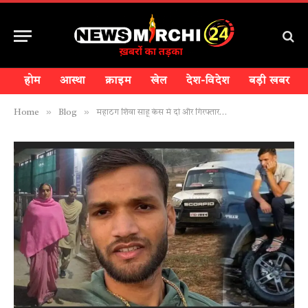
होम
आस्था
क्राइम
खेल
देश-विदेश
बड़ी खबर
»
»
Home
Blog
महाठग शिवा साहू केस में दो और गिरफ्तार…