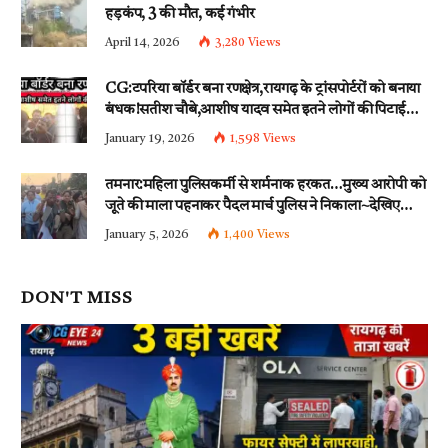
हड़कंप, 3 की मौत, कई गंभीर
April 14, 2026
3,280
Views
CG:टपरिया बॉर्डर बना रणक्षेत्र,रायगढ़ के ट्रांसपोर्टरों को बनाया
बंधक!सतीश चौबे,आशीष यादव समेत इतने लोगों की पिटाई…
इन धाराओं के तहत्~बंटी समेत इतने लोगों पर हुई नामजद
January 19, 2026
1,598
Views
fir दर्ज!!
तमनार:महिला पुलिसकर्मी से शर्मनाक हरकत…मुख्य आरोपी को
जूते की माला पहनाकर पैदल मार्च पुलिस ने निकाला~देखिए
वीडियो
January 5, 2026
1,400
Views
DON'T MISS