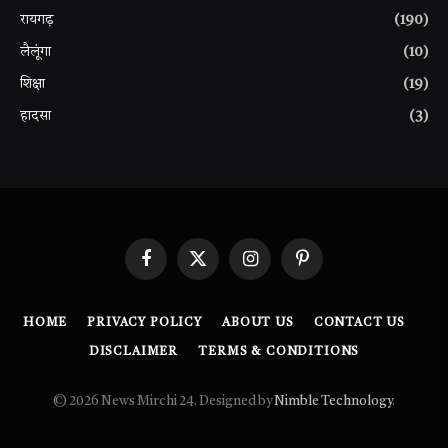
रायगढ़
(190)
लैलूंगा
(10)
शिक्षा
(19)
हादसा
(3)
Facebook
X
Instagram
Pinterest
(Twitter)
HOME
PRIVACY POLICY
ABOUT US
CONTACT US
DISCLAIMER
TERMS & CONDITIONS
© 2026 News Mirchi 24. Designed by
Nimble Technology
.