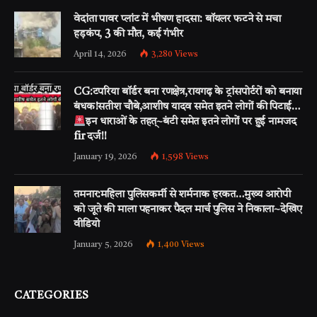
वेदांता पावर प्लांट में भीषण हादसा: बॉयलर फटने से मचा
हड़कंप, 3 की मौत, कई गंभीर
April 14, 2026
3,280
Views
CG:टपरिया बॉर्डर बना रणक्षेत्र,रायगढ़ के ट्रांसपोर्टरों को बनाया
बंधक!सतीश चौबे,आशीष यादव समेत इतने लोगों की पिटाई…
इन धाराओं के तहत्~बंटी समेत इतने लोगों पर हुई नामजद
fir दर्ज!!
January 19, 2026
1,598
Views
तमनार:महिला पुलिसकर्मी से शर्मनाक हरकत…मुख्य आरोपी
को जूते की माला पहनाकर पैदल मार्च पुलिस ने निकाला~देखिए
वीडियो
January 5, 2026
1,400
Views
CATEGORIES