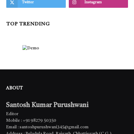
Twitter
Instagram
TOP TRENDING
ABOUT
Santosh Kumar Purushwani
Editor
Mobile : +91 98279 50350
Email : santoshpurushwani345@gmail.com
Address : Beladula Road, Raigarh, Chhattisgarh (C.G.)