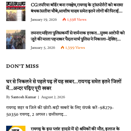
CG:टपरिया बॉर्डर बना रणक्षेत्र,रायगढ़ के ट्रांसपोर्टरों को बनाया
बंधक!सतीश चौबे,आशीष यादव समेत इतने लोगों की पिटाई…
इन धाराओं के तहत्~बंटी समेत इतने लोगों पर हुई नामजद
January 19, 2026
1,598
Views
fir दर्ज!!
तमनार:महिला पुलिसकर्मी से शर्मनाक हरकत…मुख्य आरोपी को
जूते की माला पहनाकर पैदल मार्च पुलिस ने निकाला~देखिए
वीडियो
January 5, 2026
1,399
Views
DON'T MISS
घर से निकलने से पहले पढ़ लें यह खबर…रायगढ़ समेत इतने जिलों
में…अन्दर पढ़िए पूरी खबर
By
Santosh Kumar
August 2, 2026
रायगढ़ शहर व जिले की छोटी-बड़ी खबरों के लिए संपर्क करें~98279-
50350 रायगढ़, 2 अगस्त। छत्तीसगढ़…
रायगढ़ के इस प्लांट हादसे में दो श्रमिकों की मौत, इलाज के