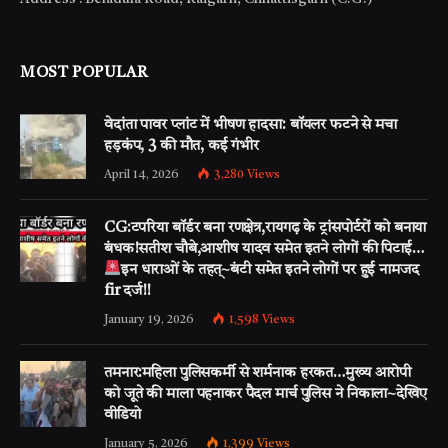
MOST POPULAR
वेदांता पावर प्लांट में भीषण हादसा: बॉयलर फटने से मचा
हड़कंप, 3 की मौत, कई गंभीर
April 14, 2026
3,280
Views
CG:टपरिया बॉर्डर बना रणक्षेत्र,रायगढ़ के ट्रांसपोर्टरों को बनाया
बंधक!सतीश चौबे,आशीष यादव समेत इतने लोगों की पिटाई…
इन धाराओं के तहत्~बंटी समेत इतने लोगों पर हुई नामजद
fir दर्ज!!
January 19, 2026
1,598
Views
तमनार:महिला पुलिसकर्मी से शर्मनाक हरकत…मुख्य आरोपी
को जूते की माला पहनाकर पैदल मार्च पुलिस ने निकाला~देखिए
वीडियो
January 5, 2026
1,399
Views