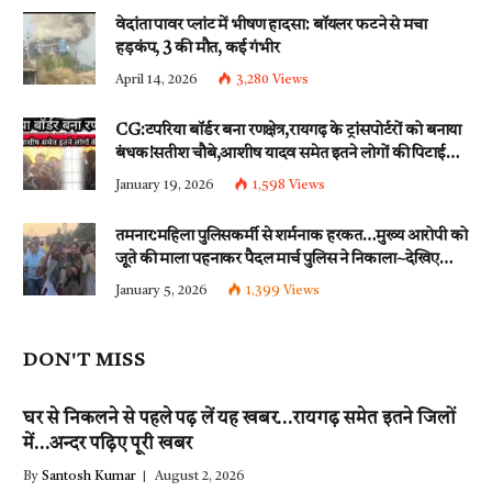
वेदांता पावर प्लांट में भीषण हादसा: बॉयलर फटने से मचा
हड़कंप, 3 की मौत, कई गंभीर
April 14, 2026
3,280
Views
CG:टपरिया बॉर्डर बना रणक्षेत्र,रायगढ़ के ट्रांसपोर्टरों को बनाया
बंधक!सतीश चौबे,आशीष यादव समेत इतने लोगों की पिटाई…
इन धाराओं के तहत्~बंटी समेत इतने लोगों पर हुई नामजद
January 19, 2026
1,598
Views
fir दर्ज!!
तमनार:महिला पुलिसकर्मी से शर्मनाक हरकत…मुख्य आरोपी को
जूते की माला पहनाकर पैदल मार्च पुलिस ने निकाला~देखिए
वीडियो
January 5, 2026
1,399
Views
DON'T MISS
घर से निकलने से पहले पढ़ लें यह खबर…रायगढ़ समेत इतने जिलों
में…अन्दर पढ़िए पूरी खबर
By
Santosh Kumar
August 2, 2026