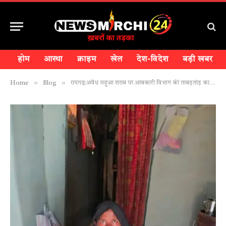
होम
आस्था
क्राइम
खेल
देश-विदेश
बड़ी खबर
»
»
Home
Blog
रायगढ़:अवैध महुआ शराब पर आबकारी विभाग की ताबड़तोड़ कार्रवाई