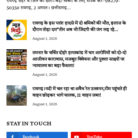
रायगढ़ शहर व जिले की छोटी-बड़ी खबरों के लिए संपर्क करें~98279-
50350 रायगढ़, 2 अगस्त। छत्तीसगढ़…
रायगढ़ के इस प्लांट हादसे में दो श्रमिकों की मौत, इलाज के
दौरान तोड़ा दम”तीन अब भी जिंदगी की जंग लड़ रहे…
August 1, 2026
तमनार के चर्चित दोहरे हत्याकांड में चार आरोपियों को दो-दो
आजीवन कारावास, मजबूत विवेचना और पुख्ता साक्ष्यों पर
न्यायालय का बड़ा फैसला!
August 1, 2026
रायगढ़।नदी में चल रहा था अवैध रेत उत्खनन,टीम पहुंचते ही
वाहन छोड़कर भागे चालक, 11 वाहन जब्त!
August 1, 2026
STAY IN TOUCH
Facebook
YouTube