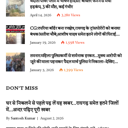
वेदांता पावर प्लांट में भीषण हादसा: बॉयलर फटने से मचा
हड़कंप, 3 की मौत, कई गंभीर
April 14, 2026
3,280
Views
CG:टपरिया बॉर्डर बना रणक्षेत्र,रायगढ़ के ट्रांसपोर्टरों को बनाया
बंधक!सतीश चौबे,आशीष यादव समेत इतने लोगों की पिटाई…
इन धाराओं के तहत्~बंटी समेत इतने लोगों पर हुई नामजद
January 19, 2026
1,598
Views
fir दर्ज!!
तमनार:महिला पुलिसकर्मी से शर्मनाक हरकत…मुख्य आरोपी को
जूते की माला पहनाकर पैदल मार्च पुलिस ने निकाला~देखिए
वीडियो
January 5, 2026
1,399
Views
DON'T MISS
घर से निकलने से पहले पढ़ लें यह खबर…रायगढ़ समेत इतने जिलों
में…अन्दर पढ़िए पूरी खबर
By
Santosh Kumar
August 2, 2026