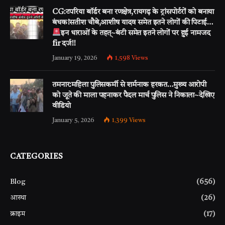
CG:टपरिया बॉर्डर बना रणक्षेत्र,रायगढ़ के ट्रांसपोर्टरों को बनाया
बंधक!सतीश चौबे,आशीष यादव समेत इतने लोगों की पिटाई…
इन धाराओं के तहत्~बंटी समेत इतने लोगों पर हुई नामजद
fir दर्ज!!
January 19, 2026
1,598
Views
तमनार:महिला पुलिसकर्मी से शर्मनाक हरकत…मुख्य आरोपी
को जूते की माला पहनाकर पैदल मार्च पुलिस ने निकाला~देखिए
वीडियो
January 5, 2026
1,399
Views
CATEGORIES
Blog
(656)
आस्था
(26)
क्राइम
(17)