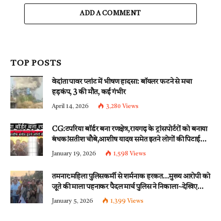
ADD A COMMENT
TOP POSTS
वेदांता पावर प्लांट में भीषण हादसा: बॉयलर फटने से मचा
हड़कंप, 3 की मौत, कई गंभीर
April 14, 2026
3,280
Views
CG:टपरिया बॉर्डर बना रणक्षेत्र,रायगढ़ के ट्रांसपोर्टरों को बनाया
बंधक!सतीश चौबे,आशीष यादव समेत इतने लोगों की पिटाई…
इन धाराओं के तहत्~बंटी समेत इतने लोगों पर हुई नामजद
January 19, 2026
1,598
Views
fir दर्ज!!
तमनार:महिला पुलिसकर्मी से शर्मनाक हरकत…मुख्य आरोपी को
जूते की माला पहनाकर पैदल मार्च पुलिस ने निकाला~देखिए
वीडियो
January 5, 2026
1,399
Views