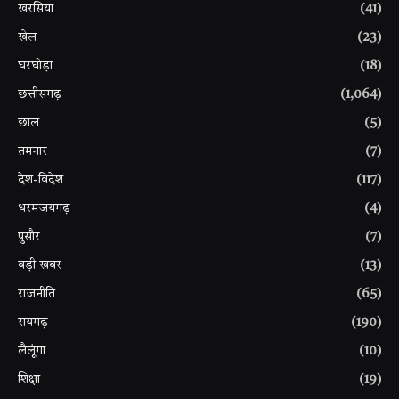
खरसिया
(41)
खेल
(23)
घरघोड़ा
(18)
छत्तीसगढ़
(1,064)
छाल
(5)
तमनार
(7)
देश-विदेश
(117)
धरमजयगढ़
(4)
पुसौर
(7)
बड़ी खबर
(13)
राजनीति
(65)
रायगढ़
(190)
लैलूंगा
(10)
शिक्षा
(19)