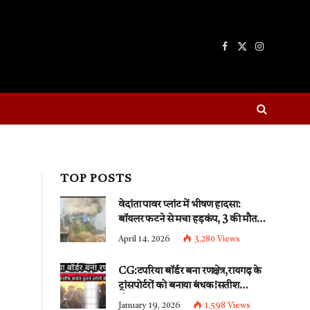
Facebook
X
Instagram
(Twitter)
TOP POSTS
वेदांता पावर प्लांट में भीषण हादसा:
बॉयलर फटने से मचा हड़कंप, 3 की मौत,
कई गंभीर
April 14, 2026
3,280
Views
CG:टपरिया बॉर्डर बना रणक्षेत्र,रायगढ़ के
ट्रांसपोर्टरों को बनाया बंधक!सतीश
चौबे,आशीष यादव समेत इतने लोगों की
January 19, 2026
1,598
Views