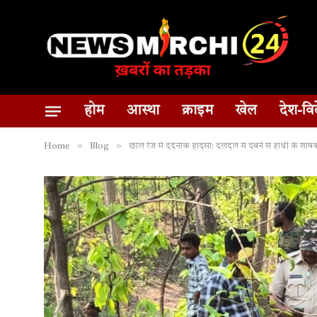
होम
आस्था
क्राइम
खेल
देश-वि
»
»
Home
Blog
छाल रेंज में दर्दनाक हादसा: दलदल में दबने से हाथी के शावक की