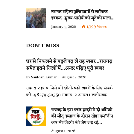
पिटाई…
इन धाराओं के तहत्~बंटी
समेत इतने लोगों पर हुई नामजद fir दर्ज!!
तमनार:महिला पुलिसकर्मी से शर्मनाक
हरकत…मुख्य आरोपी को जूते की माला
पहनाकर पैदल मार्च पुलिस ने
January 5, 2026
1,399
Views
निकाला~देखिए वीडियो
DON'T MISS
घर से निकलने से पहले पढ़ लें यह खबर…रायगढ़
समेत इतने जिलों में…अन्दर पढ़िए पूरी खबर
By
Santosh Kumar
August 2, 2026
रायगढ़ शहर व जिले की छोटी-बड़ी खबरों के लिए संपर्क
करें~98279-50350 रायगढ़, 2 अगस्त। छत्तीसगढ़…
रायगढ़ के इस प्लांट हादसे में दो श्रमिकों
की मौत, इलाज के दौरान तोड़ा दम”तीन
अब भी जिंदगी की जंग लड़ रहे…
August 1, 2026