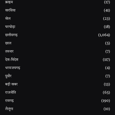
क्राइम
(17)
खरसिया
(41)
खेल
(23)
घरघोड़ा
(18)
छत्तीसगढ़
(1,064)
छाल
(5)
तमनार
(7)
देश-विदेश
(117)
धरमजयगढ़
(4)
पुसौर
(7)
बड़ी खबर
(13)
राजनीति
(65)
रायगढ़
(190)
लैलूंगा
(10)