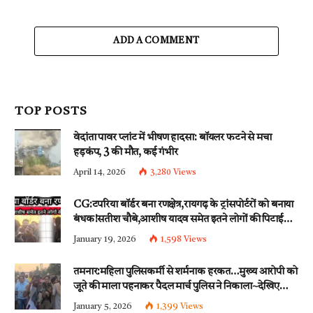
ADD A COMMENT
TOP POSTS
वेदांता पावर प्लांट में भीषण हादसा: बॉयलर फटने से मचा
हड़कंप, 3 की मौत, कई गंभीर
April 14, 2026
3,280
Views
CG:टपरिया बॉर्डर बना रणक्षेत्र,रायगढ़ के ट्रांसपोर्टरों को बनाया
बंधक!सतीश चौबे,आशीष यादव समेत इतने लोगों की पिटाई…
इन धाराओं के तहत्~बंटी समेत इतने लोगों पर हुई नामजद
January 19, 2026
1,598
Views
fir दर्ज!!
तमनार:महिला पुलिसकर्मी से शर्मनाक हरकत…मुख्य आरोपी को
जूते की माला पहनाकर पैदल मार्च पुलिस ने निकाला~देखिए
वीडियो
January 5, 2026
1,399
Views