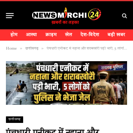
होम
आस्था
क्राइम
खेल
देश-विदेश
बड़ी खबर
»
»
Home
छत्तीसगढ़
पंचधारी एनीकट में नहाना और शराबखोरी पड़ी भारी, 5 लोगों को पुलिस ने भेजा जेलहाई रिस्क जोन में नियम तोड़ने वालों पर रायगढ़ पुलिस की सख्त कार्रवाई!!
छत्तीसगढ़