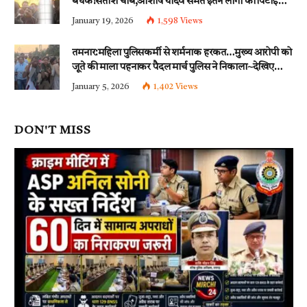
बंधक!सतीश चौबे,आशीष यादव समेत इतने लोगों की पिटाई…
इन धाराओं के तहत्~बंटी समेत इतने लोगों पर हुई नामजद
January 19, 2026
1,598
Views
fir दर्ज!!
तमनार:महिला पुलिसकर्मी से शर्मनाक हरकत…मुख्य आरोपी को
जूते की माला पहनाकर पैदल मार्च पुलिस ने निकाला~देखिए
वीडियो
January 5, 2026
1,402
Views
DON'T MISS