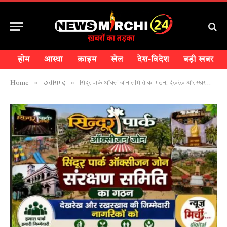
होम
आस्था
क्राइम
खेल
देश-विदेश
बड़ी खबर
»
»
Home
छत्तीसगढ़
सिंदूर पार्क ऑक्सीजोन समिति का गठन, देखरेख और रखरखाव की जिम्मेदारी इनको~देखिए आदेश की कॉपी!!