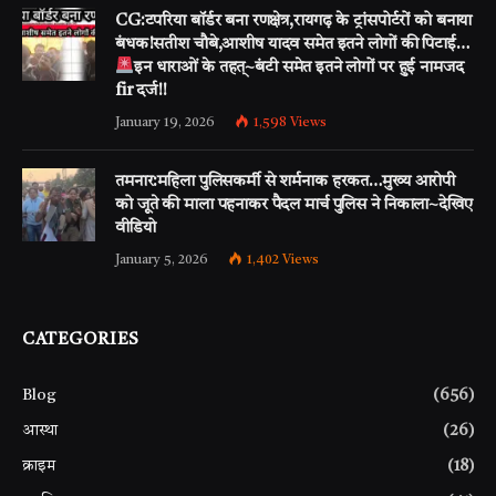
CG:टपरिया बॉर्डर बना रणक्षेत्र,रायगढ़ के ट्रांसपोर्टरों को बनाया
बंधक!सतीश चौबे,आशीष यादव समेत इतने लोगों की पिटाई…
इन धाराओं के तहत्~बंटी समेत इतने लोगों पर हुई नामजद
fir दर्ज!!
January 19, 2026
1,598
Views
तमनार:महिला पुलिसकर्मी से शर्मनाक हरकत…मुख्य आरोपी
को जूते की माला पहनाकर पैदल मार्च पुलिस ने निकाला~देखिए
वीडियो
January 5, 2026
1,402
Views
CATEGORIES
Blog
(656)
आस्था
(26)
क्राइम
(18)