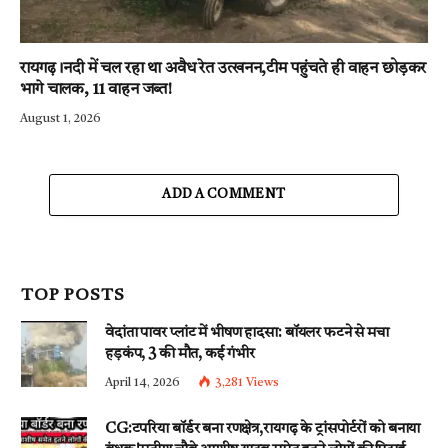
रायगढ़।नदी में चल रहा था अवैध रेत उत्खनन,टीम पहुंचते ही वाहन छोड़कर
भागे चालक, 11 वाहन जब्त!
August 1, 2026
ADD A COMMENT
TOP POSTS
वेदांता पावर प्लांट में भीषण हादसा: बॉयलर फटने से मचा
हड़कंप, 3 की मौत, कई गंभीर
April 14, 2026
3,281
Views
CG:टपरिया बॉर्डर बना रणक्षेत्र,रायगढ़ के ट्रांसपोर्टरों को बनाया