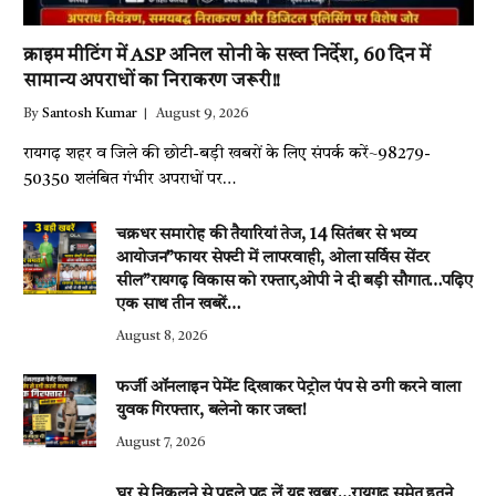
क्राइम मीटिंग में ASP अनिल सोनी के सख्त निर्देश, 60 दिन में
सामान्य अपराधों का निराकरण जरूरी!!
By
Santosh Kumar
August 9, 2026
रायगढ़ शहर व जिले की छोटी-बड़ी खबरों के लिए संपर्क करें~98279-
50350 शलंबित गंभीर अपराधों पर…
चक्रधर समारोह की तैयारियां तेज, 14 सितंबर से भव्य
आयोजन”फायर सेफ्टी में लापरवाही, ओला सर्विस सेंटर
सील”रायगढ़ विकास को रफ्तार,ओपी ने दी बड़ी सौगात…पढ़िए
एक साथ तीन खबरें…
August 8, 2026
फर्जी ऑनलाइन पेमेंट दिखाकर पेट्रोल पंप से ठगी करने वाला
युवक गिरफ्तार, बलेनो कार जब्त!
August 7, 2026
घर से निकलने से पहले पढ़ लें यह खबर…रायगढ़ समेत इतने