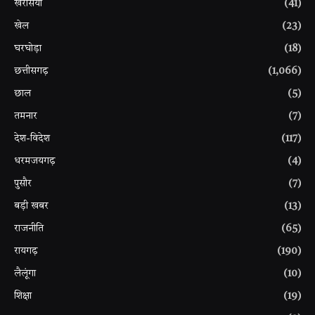
खरसिया
(41)
खेल
(23)
घरघोड़ा
(18)
छत्तीसगढ़
(1,066)
छाल
(5)
तमनार
(7)
देश-विदेश
(117)
धरमजयगढ़
(4)
पुसौर
(7)
बड़ी खबर
(13)
राजनीति
(65)
रायगढ़
(190)
लैलूंगा
(10)
शिक्षा
(19)