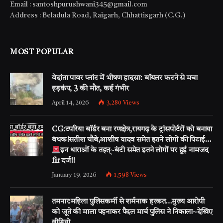
Email : santoshpurushwani345@gmail.com
Address : Beladula Road, Raigarh, Chhattisgarh (C.G.)
MOST POPULAR
वेदांता पावर प्लांट में भीषण हादसा: बॉयलर फटने से मचा
हड़कंप, 3 की मौत, कई गंभीर
April 14, 2026
3,280
Views
CG:टपरिया बॉर्डर बना रणक्षेत्र,रायगढ़ के ट्रांसपोर्टरों को बनाया
बंधक!सतीश चौबे,आशीष यादव समेत इतने लोगों की पिटाई…
इन धाराओं के तहत्~बंटी समेत इतने लोगों पर हुई नामजद
fir दर्ज!!
January 19, 2026
1,598
Views
तमनार:महिला पुलिसकर्मी से शर्मनाक हरकत…मुख्य आरोपी
को जूते की माला पहनाकर पैदल मार्च पुलिस ने निकाला~देखिए
वीडियो