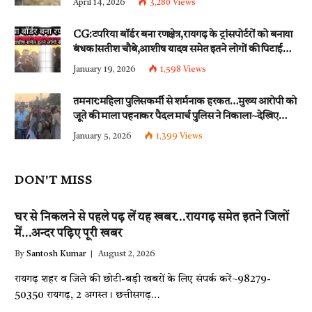
April 14, 2026
3,280
Views
CG:टपरिया बॉर्डर बना रणक्षेत्र,रायगढ़ के ट्रांसपोर्टरों को बनाया
बंधक!सतीश चौबे,आशीष यादव समेत इतने लोगों की पिटाई…
इन धाराओं के तहत्~बंटी समेत इतने लोगों पर हुई नामजद
January 19, 2026
1,598
Views
fir दर्ज!!
तमनार:महिला पुलिसकर्मी से शर्मनाक हरकत…मुख्य आरोपी को
जूते की माला पहनाकर पैदल मार्च पुलिस ने निकाला~देखिए
वीडियो
January 5, 2026
1,399
Views
DON'T MISS
घर से निकलने से पहले पढ़ लें यह खबर…रायगढ़ समेत इतने जिलों
में…अन्दर पढ़िए पूरी खबर
By
Santosh Kumar
August 2, 2026
रायगढ़ शहर व जिले की छोटी-बड़ी खबरों के लिए संपर्क करें~98279-
50350 रायगढ़, 2 अगस्त। छत्तीसगढ़…