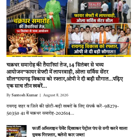
चक्रधर समारोह की तैयारियां तेज, 14 सितंबर से भव्य
आयोजन”फायर सेफ्टी में लापरवाही, ओला सर्विस सेंटर
सील”रायगढ़ विकास को रफ्तार,ओपी ने दी बड़ी सौगात…पढ़िए
एक साथ तीन खबरें…
By
Santosh Kumar
August 8, 2026
रायगढ़ शहर व जिले की छोटी-बड़ी खबरों के लिए संपर्क करें~98279-
50350 41 वें चक्रधर समारोह-202614…
फर्जी ऑनलाइन पेमेंट दिखाकर पेट्रोल पंप से ठगी करने वाला
युवक गिरफ्तार, बलेनो कार जब्त!