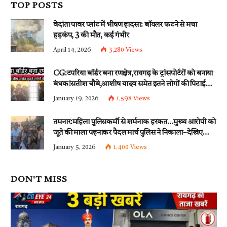
TOP POSTS
वेदांता पावर प्लांट में भीषण हादसा: बॉयलर फटने से मचा
हड़कंप, 3 की मौत, कई गंभीर
April 14, 2026
3,280
Views
CG:टपरिया बॉर्डर बना रणक्षेत्र,रायगढ़ के ट्रांसपोर्टरों को बनाया
बंधक!सतीश चौबे,आशीष यादव समेत इतने लोगों की पिटाई…
इन धाराओं के तहत्~बंटी समेत इतने लोगों पर हुई नामजद
January 19, 2026
1,598
Views
fir दर्ज!!
तमनार:महिला पुलिसकर्मी से शर्मनाक हरकत…मुख्य आरोपी को
जूते की माला पहनाकर पैदल मार्च पुलिस ने निकाला~देखिए
वीडियो
January 5, 2026
1,400
Views
DON'T MISS