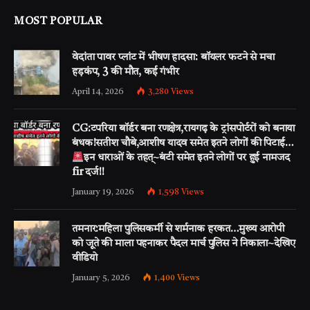
MOST POPULAR
वेदांता पावर प्लांट में भीषण हादसा: बॉयलर फटने से मचा
हड़कंप, 3 की मौत, कई गंभीर
April 14, 2026
3,280
Views
CG:टपरिया बॉर्डर बना रणक्षेत्र,रायगढ़ के ट्रांसपोर्टरों को बनाया
बंधक!सतीश चौबे,आशीष यादव समेत इतने लोगों की पिटाई…
इन धाराओं के तहत्~बंटी समेत इतने लोगों पर हुई नामजद
fir दर्ज!!
January 19, 2026
1,598
Views
तमनार:महिला पुलिसकर्मी से शर्मनाक हरकत…मुख्य आरोपी
को जूते की माला पहनाकर पैदल मार्च पुलिस ने निकाला~देखिए
वीडियो
January 5, 2026
1,400
Views