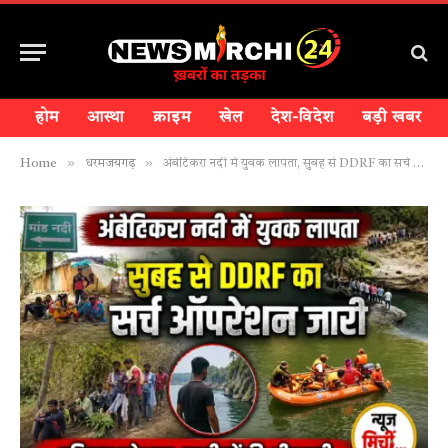
होम
आस्था
क्राइम
खेल
देश-विदेश
बड़ी खबर
»
»
Home
धरमजयगढ़
अंबेटिकरा नदी में युवक लापता, सुबह से DDRF का सर्च ऑपरेशन जारी…देखिए वीडियो