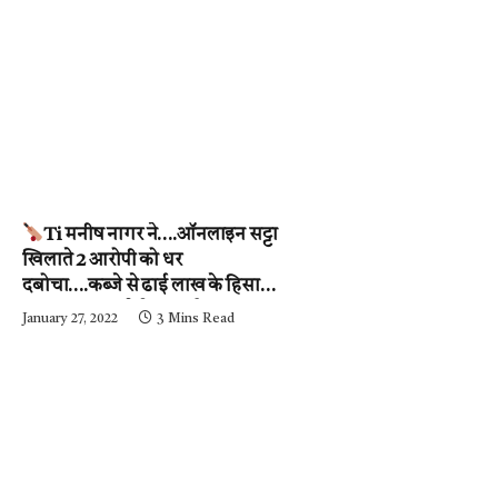
Ti मनीष नागर ने….ऑनलाइन सट्टा
खिलाते 2 आरोपी को धर
दबोचा….कब्जे से ढाई लाख के हिसाब-
किताब जब्त….देखें वीडियो
January 27, 2022
3 Mins Read