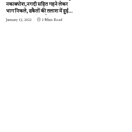
नकाबपोश,नगदी सहित गहने लेकर
भाग निकले, डकैतों की तलाश में हुई
नाकाबंदी…..आईजी और
January 13, 2022
2 Mins Read
एसपी….घटनास्थल पर….पढ़ें न्यूज़
मिर्ची-24