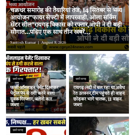
छत्तीसगढ़
चक्रधर समारोह की तैयारियां तेज, 14 सितंबर से भव्य
आयोजन”फायर सेफ्टी में लापरवाही, ओला सर्विस
सेंटर सील”रायगढ़ विकास को रफ्तार,ओपी ने दी बड़ी
सौगात…पढ़िए एक साथ तीन खबरें…
Santosh Kumar
August 8, 2026
छत्तीसगढ़
छत्तीसगढ़
फर्जी ऑनलाइन पेमेंट दिखाकर
रायगढ़।नदी में चल रहा था अवैध
पेट्रोल पंप से ठगी करने वाला
रेत उत्खनन,टीम पहुंचते ही वाहन
युवक गिरफ्तार, बलेनो कार
छोड़कर भागे चालक, 11 वाहन
जब्त!
जब्त!
छत्तीसगढ़