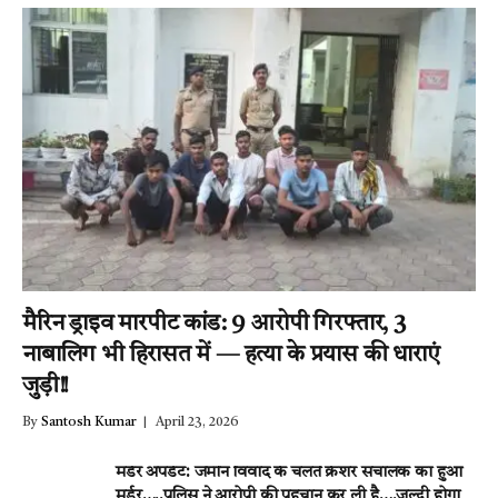
मैरिन ड्राइव मारपीट कांड: 9 आरोपी गिरफ्तार, 3
नाबालिग भी हिरासत में — हत्या के प्रयास की धाराएं
जुड़ी!!
By
Santosh Kumar
April 23, 2026
मर्डर अपडेट: जमीन विवाद के चलते क्रेशर संचालक का हुआ
मर्डर…..पुलिस ने आरोपी की पहचान कर ली है….जल्दी होगा