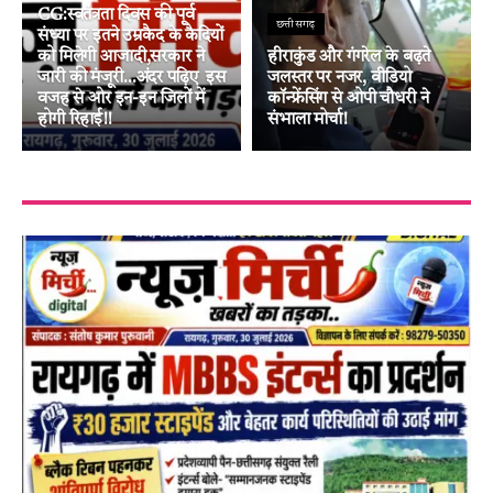
CG:स्वतंत्रता दिवस की पूर्व
छत्तीसगढ़
संध्या पर इतने उम्रकैद के कैदियों
को मिलेगी आजादी,सरकार ने
हीराकुंड और गंगरेल के बढ़ते
जारी की मंजूरी…अंदर पढ़िए इस
जलस्तर पर नजर, वीडियो
वजह से ओर इन-इन जिलों में
कॉन्फ्रेंसिंग से ओपी चौधरी ने
होगी रिहाई!!
संभाला मोर्चा!