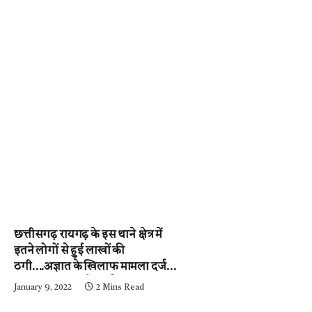
छत्तीसगढ़ रायगढ़ के इस थाने क्षेत्र में
इतने लोगों से हुई लाखों की
ठगी….अज्ञात के खिलाफ मामला दर्ज,
पुलिस जुटी जांच में….पढ़े न्यूज़
January 9, 2022
2 Mins Read
मिर्ची-24