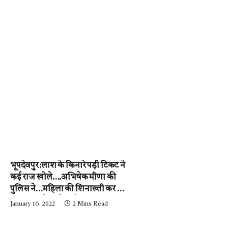
भूपदेवपुर:लाश के किनारे पड़ी टिकट ने
कई राज खोले….अभिषेक मीणा की
पुलिस ने…महिला की शिनाख्ती कर ली.
….अब आरोपी की गर्दन तक जल्द ही
January 16, 2022
2 Mins Read
पहुंचेगी…..पढ़ें न्यूज़ मिर्ची-24