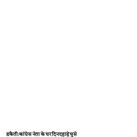
डकैती:कांग्रेस नेता के घर दिनदहाड़े घुसे