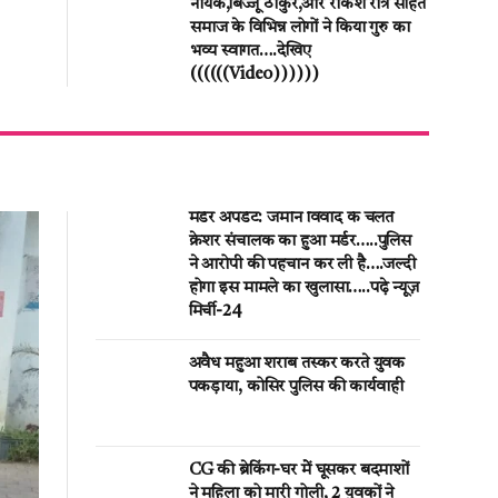
नायक,बिज्जू ठाकुर,और राकेश रात्रे सहित
समाज के विभिन्न लोगों ने किया गुरु का
भव्य स्वागत….देखिए
((((((Video))))))
मर्डर अपडेट: जमीन विवाद के चलते
क्रेशर संचालक का हुआ मर्डर…..पुलिस
ने आरोपी की पहचान कर ली है….जल्दी
होगा इस मामले का खुलासा…..पढ़े न्यूज़
मिर्ची-24
अवैध महुआ शराब तस्कर करते युवक
पकड़ाया, कोसिर पुलिस की कार्यवाही
CG की ब्रेकिंग-घर मेें घूसकर बदमाशों
ने महिला को मारी गोली, 2 युवकों ने