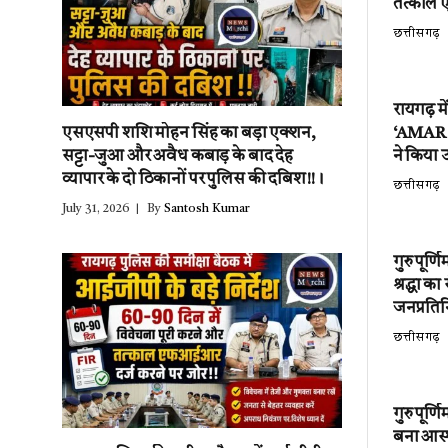
तत्काल 
छत्तीसगढ़
रायगढ़ म
‘AMAR EV
एसएसपी शशि मोहन सिंह का बड़ा एक्शन,
ने किया उ
सट्टा-जुआ और अवैध कबाड़ के बाद देह
व्यापार के दो ठिकानों पर पुलिस की दबिश!!।
छत्तीसगढ़
July 31, 2026
By
Santosh Kumar
गुरु पूर्
श्रद्धा क
जनप्रतिन
छत्तीसगढ़
गुरु पूर्
बना आस्थ