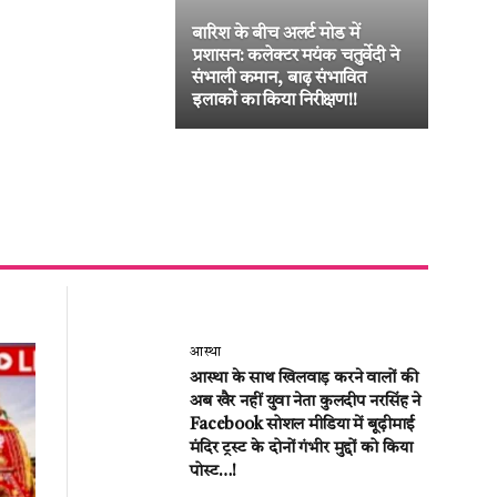
ष में एकजुट हुए
णी पावर लिमिटेड के
ट Phase-III विस्तार
श्याम टॉकीज रोड पर निगम की बड़ी
 मिला ऐतिहासिक
कार्रवाई: सड़क घेरने वाले 14
दुकानदारों पर चला”जुर्माने का डंडा!!
आस्था
आस्था के साथ खिलवाड़ करने वालों की
अब खैर नहीं युवा नेता कुलदीप नरसिंह ने
Facebook सोशल मीडिया में बूढ़ीमाई
मंदिर ट्रस्ट के दोनों गंभीर मुद्दों को किया
पोस्ट…!