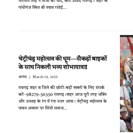
नारायण सिंह ने ताजा की यादें, बांटा प्रसाद रायगढ़। शहर के
गांधीगंज स्थित श्री श्याम रसोई…
चेट्रीचंड्र महोत्सव की धूम—सैकड़ों बाइकों
के साथ निकली भव्य शोभायात्रा!!
आस्था
March 19, 2026
रायगढ़ शहर व जिले की छोटी-बड़ी खबरों के लिए संपर्क
करें~98279-50350 रायगढ़।शहर आज पूरी तरह भक्ति
और उत्साह के रंग में रंगा नजर आया। चेट्रीचंड्र महोत्सव के
पावन अवसर पर सिंधी समाज…