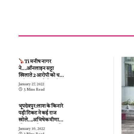
Ti मनीष नागर
ने….ऑनलाइन सट्टा
खिलाते 2 आरोपी को धर
दबोचा….कब्जे से ढाई
January 27, 2022
लाख के हिसाब-किताब
3 Mins Read
जब्त….देखें वीडियो
भूपदेवपुर:लाश के किनारे
पड़ी टिकट ने कई राज
खोले….अभिषेक मीणा
की पुलिस ने…महिला की
January 16, 2022
शिनाख्ती कर ली.….अब