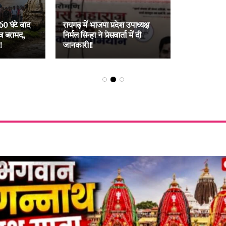
विकास के पक्
ढ़-कोरबा
ग्रामीण, अदा
ड़ पर छाल
राम मंदिर में कथित चोरी को लेकर
1600 मेगावा
 33 जुआरी
कांग्रेस का केंद्र सरकार पर तीखा
परियोजना को
हमला!!
जनसमर्थन!!