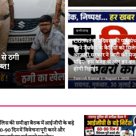
छत्तीसगढ़
CG:स्वतंत्रता दिवस की पूर्व संध
इतने उम्रकैद के कैदियों को मिले
आजादी,सरकार ने जारी की मंज
 से ठगी
पढ़िए इस वजह से ओर इन-इन जि
ब्त!
होगी रिहाई!!
Santosh Kumar
August 1, 2026
ुलिस की समीक्षा बैठक में आईजीपी के बड़े
 60-90 दिन में विवेचना पूरी करने और